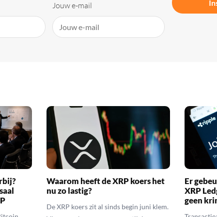
In
Jouw e-mail
rbij?
Waarom heeft de XRP koers het
Er gebeu
saal
nu zo lastig?
XRP Ledg
RP
geen kr
De XRP koers zit al sinds begin juni klem.
itcoin,
Transactie