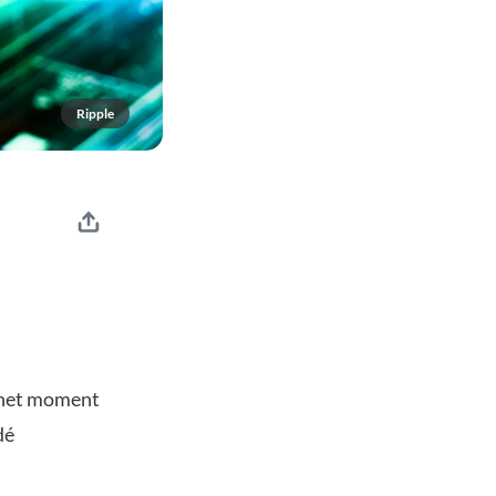
Ripple
p het moment
dé