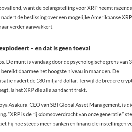
 opvallend, want de belangstelling voor XRP neemt razends
jd nadert de beslissing over een mogelijke Amerikaanse XRP
maar verder aanwakkert.
explodeert – en dat is geen toeval
os. De munt is vandaag door de psychologische grens van 3
 bereikt daarmee het hoogste niveau in maanden. De
satie nadert de 180 miljard dollar. Terwijl de bredere cry
egt, is het XRP die alle aandacht trekt.
ya Asakura, CEO van SBI Global Asset Management, is d
ng. “XRP is de rijkdomsoverdracht van onze generatie,” stel
iet hij hoe steeds meer banken en financiële instellingen 