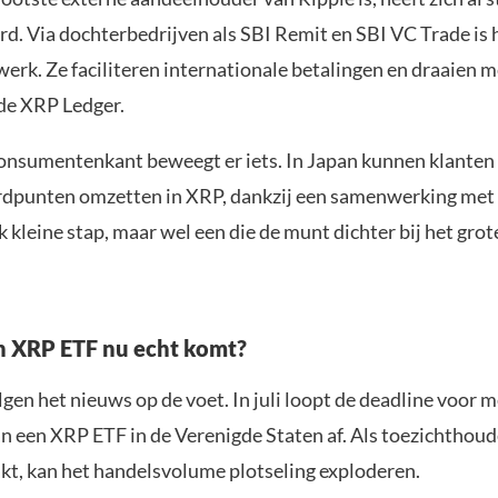
d. Via dochterbedrijven als SBI Remit en SBI VC Trade is h
erk. Ze faciliteren internationale betalingen en draaien m
 de XRP Ledger.
onsumentenkant beweegt er iets. In Japan kunnen klanten 
rdpunten omzetten in XRP, dankzij een samenwerking met 
k kleine stap, maar wel een die de munt dichter bij het grot
n XRP ETF nu echt komt?
gen het nieuws op de voet. In juli loopt de deadline voor 
n een XRP ETF in de Verenigde Staten af. Als toezichthou
t, kan het handelsvolume plotseling exploderen.