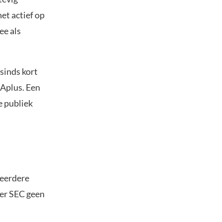
et actief op
ee als
sinds kort
Aplus. Een
e publiek
meerdere
der SEC geen