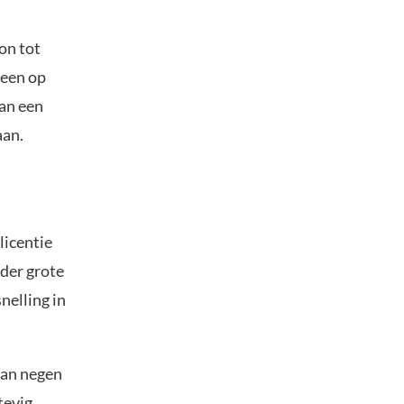
on tot
geen op
van een
aan.
licentie
der grote
nelling in
 van negen
tevig