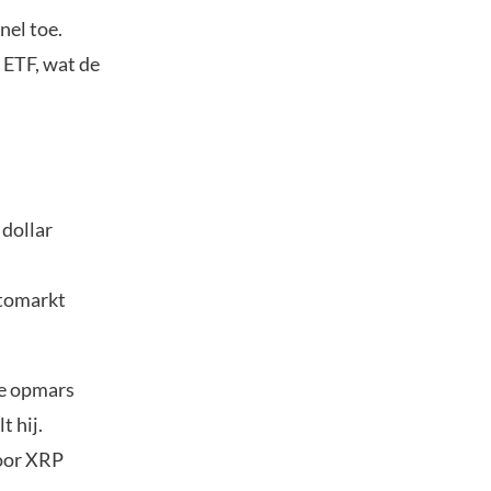
nel toe.
 ETF, wat de
 dollar
ptomarkt
ie opmars
t hij.
voor XRP