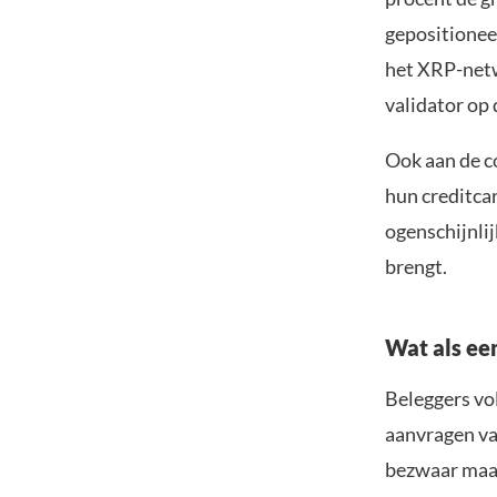
gepositioneer
het XRP-netw
validator op
Ook aan de c
hun creditca
ogenschijnlij
brengt.
Wat als ee
Beleggers vol
aanvragen va
bezwaar maak