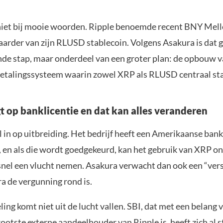
t niet bij mooie woorden. Ripple benoemde recent BNY Mell
waarder van zijn RLUSD stablecoin. Volgens Asakura is dat 
ande stap, maar onderdeel van een groter plan: de opbouw 
etalingssysteem waarin zowel XRP als RLUSD centraal st
gt op banklicentie en dat kan alles veranderen
l in op uitbreiding. Het bedrijf heeft een Amerikaanse bank
 en als die wordt goedgekeurd, kan het gebruik van XRP on
 snel een vlucht nemen. Asakura verwacht dan ook een “vers
a de vergunning rond is.
ing komt niet uit de lucht vallen. SBI, dat met een belang
ootste externe aandeelhouder van Ripple is, heeft zich al s