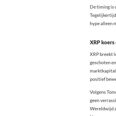
De timing is
Tegelijkerti
hype alleen 
XRP koers 
XRP breekt l
geschoten en
marktkapitali
positief bewe
Volgens Tomo
geen verrassi
Wereldwijd z