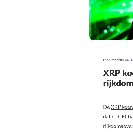
Leon Markus
14-0
XRP koe
rijkdom
De
XRP koer
dat de CEO v
rijkdomsover