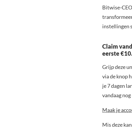
Bitwise-CEO 
transformeert
instellingen 
Claim vand
eerste €10
Grijp deze u
via de knop h
je 7 dagen la
vandaag nog e
Maak je accou
Mis deze kans