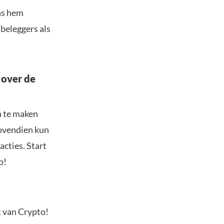
ns hem
 beleggers als
 over de
n te maken
Bovendien kun
acties. Start
o!
t van Crypto!