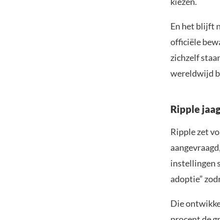
kiezen.
En het blijf
officiële be
zichzelf sta
wereldwijd b
Ripple jaa
Ripple zet vo
aangevraagd,
instellingen
adoptie” zodr
Die ontwikkel
procent de gr