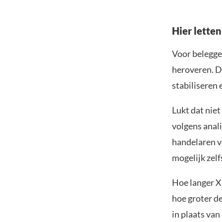
Hier lette
Voor belegger
heroveren. Da
stabiliseren
Lukt dat niet
volgens anali
handelaren v
mogelijk zelfs
Hoe langer XR
hoe groter de
in plaats va