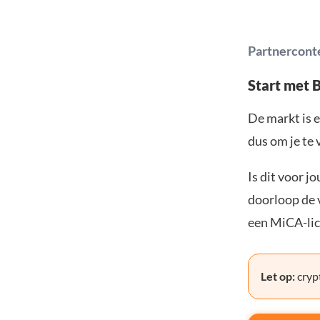
Partnercont
Start met 
De markt is e
dus om je te 
Is dit voor j
doorloop de v
een MiCA-lic
Let op:
crypt