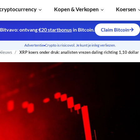
cryptocurrency
Kopen & Verkopen
Koersen
Bitvavo: ontvang
€20 startbonus
in Bitcoin.
Claim Bitcoin
Advertentie
Crypto is risicovol. Je kunt je inleg verliezen.
 Nieuws
XRP koers onder druk: analisten vrezen daling richting 1,10 dollar