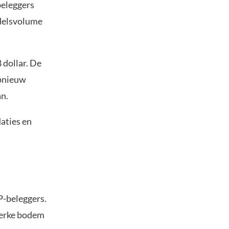
beleggers
ndelsvolume
 dollar. De
opnieuw
n.
daties en
P-beleggers.
terke bodem