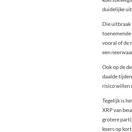
duidelijke ui
Die uitbraak 
toenemende n
vooral of de 
een neerwaar
Ook op de de
daalde tijden
risico willen
Tegelijk is he
XRP van beur
grotere part
koers op kort