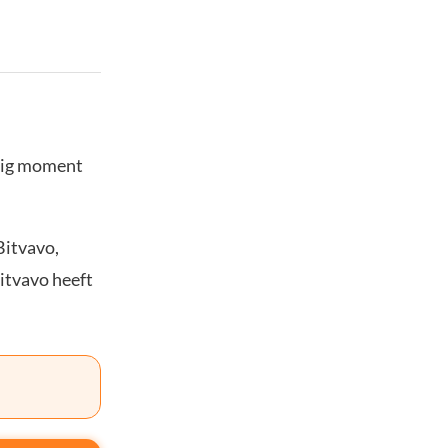
stig moment
Bitvavo,
Bitvavo heeft