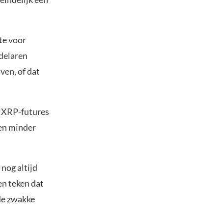
te voor
ndelaren
ven, of dat
p XRP-futures
 en minder
 nog altijd
en teken dat
 de zwakke