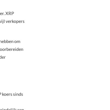
ker. XRP
ijl verkopers
e hebben om
 voorbereiden
der
 koers sinds
eindelijk een