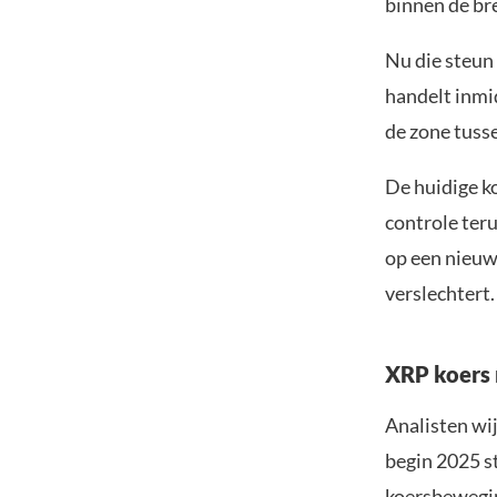
binnen de br
Nu die steun 
handelt inmi
de zone tusse
De huidige k
controle ter
op een nieuw
verslechtert.
XRP koers 
Analisten wi
begin 2025 s
koersbewegin