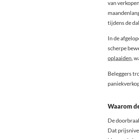
van verkopen
maandenlang 
tijdens de da
In de afgelop
scherpe bew
oplaaiden
, w
Beleggers tro
paniekverkop
Waarom de 
De doorbraak 
Dat prijsniv