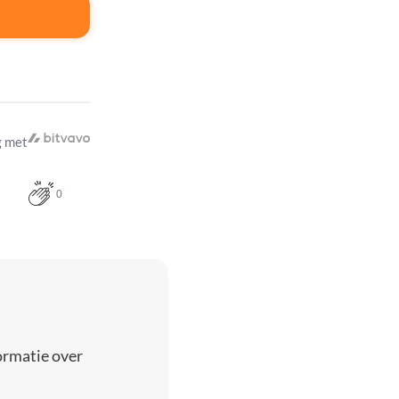
 met
0
ormatie over