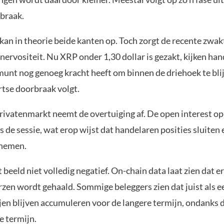
tbraak.
kan in theorie beide kanten op. Toch zorgt de recente zwak
ervositeit. Nu XRP onder 1,30 dollar is gezakt, kijken ha
munt nog genoeg kracht heeft om binnen de driehoek te blij
tse doorbraak volgt.
rivatenmarkt neemt de overtuiging af. De open interest o
s de sessie, wat erop wijst dat handelaren posities sluiten
 nemen.
t beeld niet volledig negatief. On-chain data laat zien dat er
zen wordt gehaald. Sommige beleggers zien dat juist als e
ijen blijven accumuleren voor de langere termijn, ondanks
e termijn.