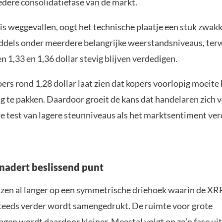
edere consolidatiefase van de markt.
is weggevallen, oogt het technische plaatje een stuk zwak
ddels onder meerdere belangrijke weerstandsniveaus, terw
n 1,33 en 1,36 dollar stevig blijven verdedigen.
oers rond 1,28 dollar laat zien dat kopers voorlopig moeit
ug te pakken. Daardoor groeit de kans dat handelaren zich
e test van lagere steunniveaus als het marktsentiment ver
nadert beslissend punt
jzen al langer op een symmetrische driehoek waarin de XRP
teeds verder wordt samengedrukt. De ruimte voor grote
gen wordt daardoor kleiner. Meestal volgt op zo’n fase uit