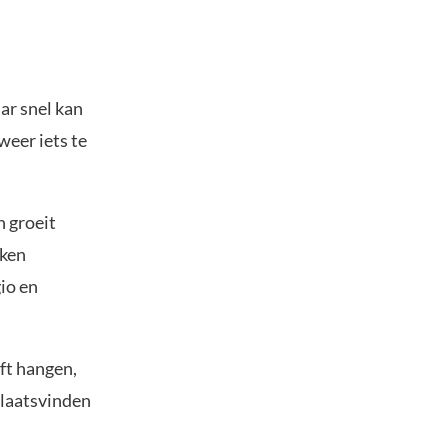
ar snel kan
weer iets te
n groeit
jken
io en
ft hangen,
plaatsvinden