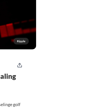
Ripple
aling
elinge golf