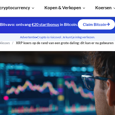
cryptocurrency
Kopen & Verkopen
Koersen
Bitvavo: ontvang
€20 startbonus
in Bitcoin.
Claim Bitcoin
Advertentie
Crypto is risicovol. Je kunt je inleg verliezen.
 Nieuws
XRP koers op de rand van een grote daling: dit kan er nu gebeuren