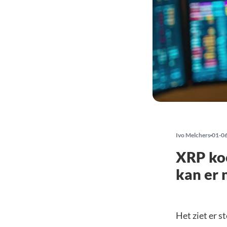
Ivo Melchers
01-0
XRP koe
kan er 
Het ziet er 