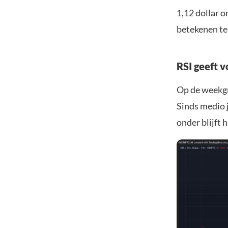
1,12 dollar o
betekenen ten
RSI geeft 
Op de weekgra
Sinds medio 
onder blijft 