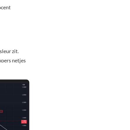
ocent
leur zit.
koers netjes