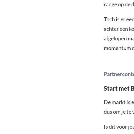
range op de d
Toch is er ee
achter een k
afgelopen ma
momentum du
Partnercont
Start met 
De markt is e
dus om je te 
Is dit voor j