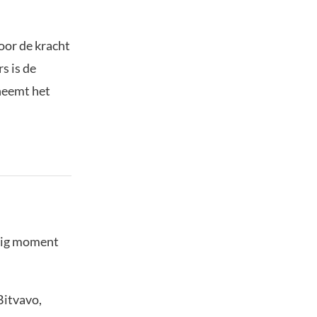
voor de kracht
s is de
neemt het
stig moment
Bitvavo,