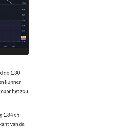
d de 1,30
ken kunnen
 maar het zou
g 1,84 en
nkant van de