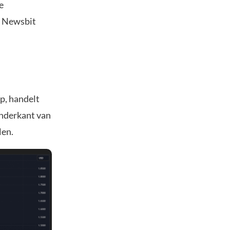
e
an Newsbit
ap, handelt
onderkant van
len.