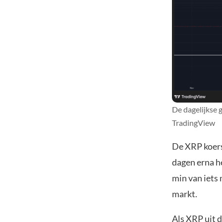
De dagelijkse g
TradingView
De XRP koers 
dagen erna h
min van iets
markt.
Als XRP uit d