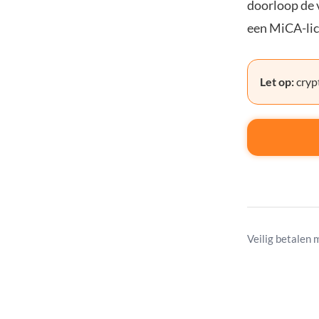
doorloop de v
een MiCA-lic
Let op:
crypt
Veilig betalen 