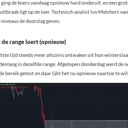
 ging de koers vandaag opnieuw hard onderuit, en een grot
itbraak ligt op de loer. Technisch analist Ivo Melchers v
e niveaus de doorslag geven.
de range loert (opnieuw)
atste tijd steeds meer altcoins ontwaken uit hun wintersla
enlang in dezelfde range. Afgelopen donderdag werd de 
de bereik getest en daar lijkt het nu opnieuw naartoe te wil