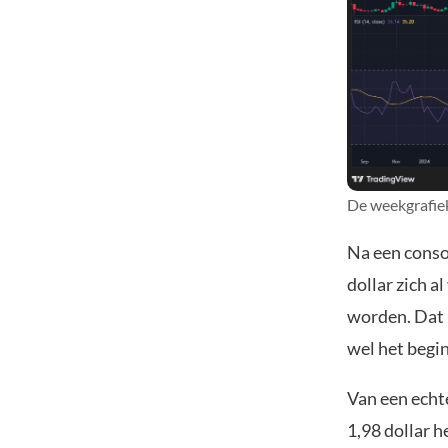
De weekgrafiek
Na een conso
dollar zich 
worden. Dat h
wel het begi
Van een echt
1,98 dollar h