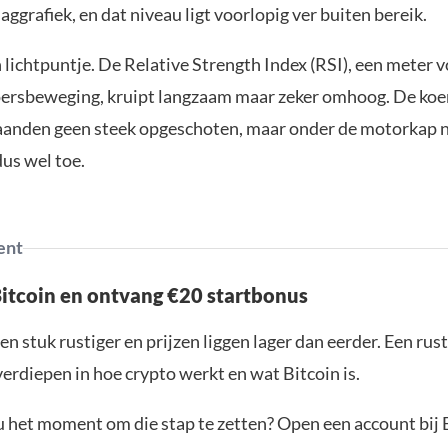
aggrafiek, en dat niveau ligt voorlopig ver buiten bereik.
n lichtpuntje. De Relative Strength Index (RSI), een meter 
oersbeweging, kruipt langzaam maar zeker omhoog. De koer
anden geen steek opgeschoten, maar onder de motorkap 
s wel toe.
ent
Bitcoin en ontvang €20 startbonus
en stuk rustiger en prijzen liggen lager dan eerder. Een ru
verdiepen in hoe crypto werkt en wat Bitcoin is.
ou het moment om die stap te zetten? Open een account bij 