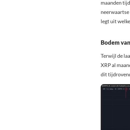
maanden tijd
neerwaartse u
legt uit welk
Bodem van 
Terwijl de la
XRP al maand
dit tijdroven