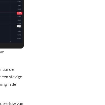
on:
 maar de
 een stevige
ing in de
rdere low van