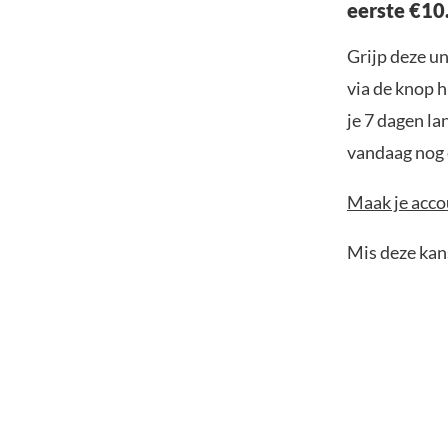
eerste €10
Grijp deze u
via de knop h
je 7 dagen la
vandaag nog e
Maak je accou
Mis deze kans