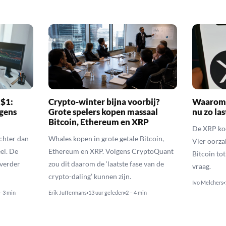
 $1:
Crypto-winter bijna voorbij?
Waarom 
gens
Grote spelers kopen massaal
nu zo las
Bitcoin, Ethereum en XRP
De XRP koer
echter dan
Whales kopen in grote getale Bitcoin,
Vier oorza
el. De
Ethereum en XRP. Volgens CryptoQuant
Bitcoin to
 verder
zou dit daarom de ‘laatste fase van de
vraag.
crypto-daling’ kunnen zijn.
Ivo Melchers
– 3 min
Erik Juffermans
13 uur geleden
2 – 4 min