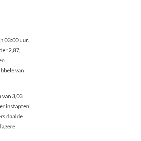
n 03:00 uur.
er 2,87,
en
ubbele van
n van 3,03
er instapten,
ers daalde
 lagere