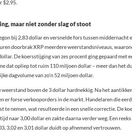
r $2,95.
ing, maar niet zonder slag of stoot
gon bij 2,83 dollar en versnelde fors tussen middernacht e
 uren doorbrak XRP meerdere weerstandsniveaus, waarond
dollar. De koersstijging van zes procent ging gepaard met e
e dat opliep tot ruim 110 miljoen dollar – meer dan het d
ijke dagvolume van zo’n 52 miljoen dollar.
e weerstand boven de 3 dollar hardnekkig. Na het aantikke
n er forse verkooporders in de markt. Handelaren die eerd
t te nemen, wat resulteerde in een snelle correctie. De ko
tijd naar 3,00 dollar en zakte daarna verder weg. Een reeks
03, 3,02 en 3,01 dollar duidt op afnemend vertrouwen.