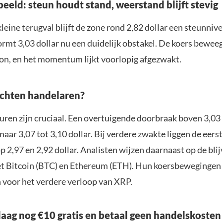
eeld: steun houdt stand, weerstand blijft stevig
eine terugval blijft de zone rond 2,82 dollar een steunniv
rmt 3,03 dollar nu een duidelijk obstakel. De koers beweeg
on, en het momentum lijkt voorlopig afgezwakt.
chten handelaren?
ren zijn cruciaal. Een overtuigende doorbraak boven 3,03 
aar 3,07 tot 3,10 dollar. Bij verdere zwakte liggen de eers
 2,97 en 2,92 dollar. Analisten wijzen daarnaast op de bli
et Bitcoin (BTC) en Ethereum (ETH). Hun koersbeweginge
n voor het verdere verloop van XRP.
aag nog €10 gratis en betaal geen handelskosten