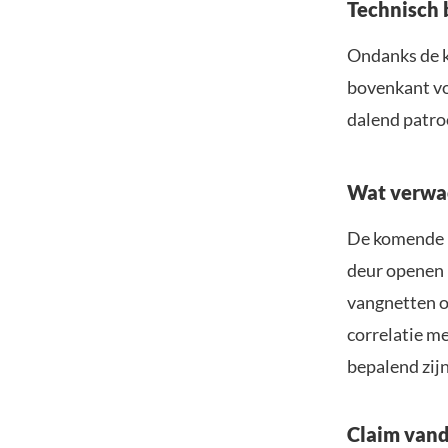
Technisch b
Ondanks de kl
bovenkant vo
dalend patro
Wat verwa
De komende u
deur openen n
vangnetten op
correlatie m
bepalend zij
Claim vand