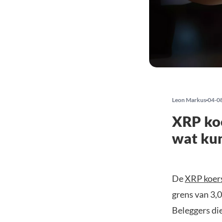
Leon Markus
04-0
XRP koe
wat ku
De
XRP koer
grens van 3,0
Beleggers di