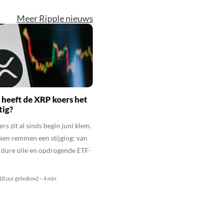
Meer Ripple nieuws
heeft de XRP koers het
tig?
s zit al sinds begin juni klem.
ken remmen een stijging: van
t dure olie en opdrogende ETF-
18 uur geleden
2 – 4 min