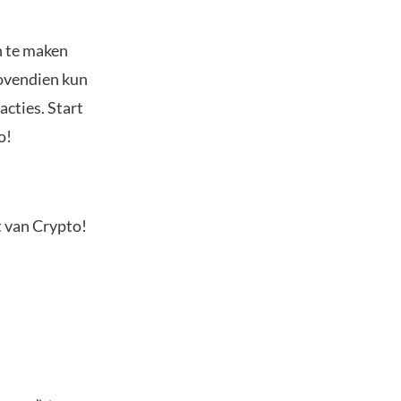
n te maken
Bovendien kun
acties. Start
o!
t van Crypto!