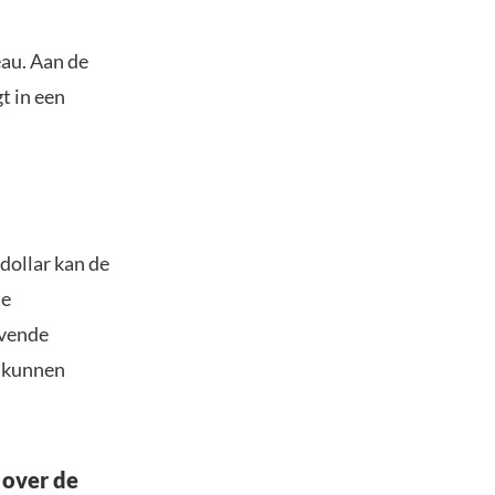
eau. Aan de
t in een
dollar kan de
te
jvende
n kunnen
 over de