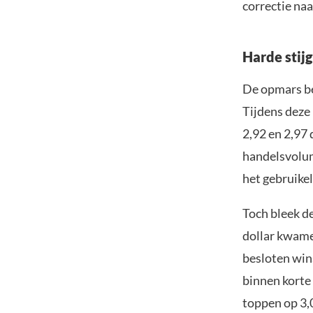
correctie naa
Harde stijg
De opmars be
Tijdens deze
2,92 en 2,97 
handelsvolum
het gebruikel
Toch bleek d
dollar kwame
besloten wins
binnen korte 
toppen op 3,