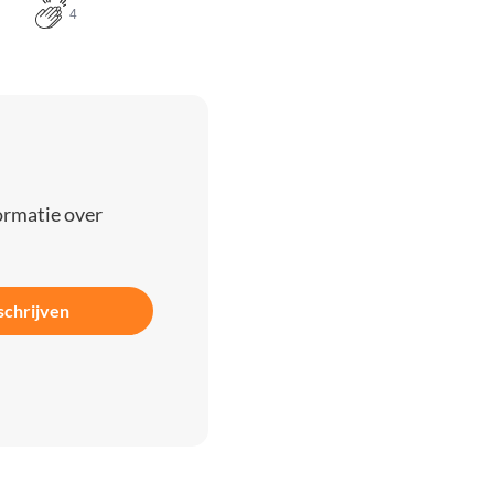
4
ormatie over
schrijven