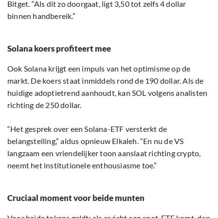
Bitget. “Als dit zo doorgaat, ligt 3,50 tot zelfs 4 dollar
binnen handbereik.”
Solana koers profiteert mee
Ook Solana krijgt een impuls van het optimisme op de
markt. De koers staat inmiddels rond de 190 dollar. Als de
huidige adoptietrend aanhoudt, kan SOL volgens analisten
richting de 250 dollar.
“Het gesprek over een Solana-ETF versterkt de
belangstelling,” aldus opnieuw Elkaleh. “En nu de VS
langzaam een vriendelijker toon aanslaat richting crypto,
neemt het institutionele enthousiasme toe.”
Cruciaal moment voor beide munten
Voor beide tokens geldt: als er écht een spot-ETF komt, dan