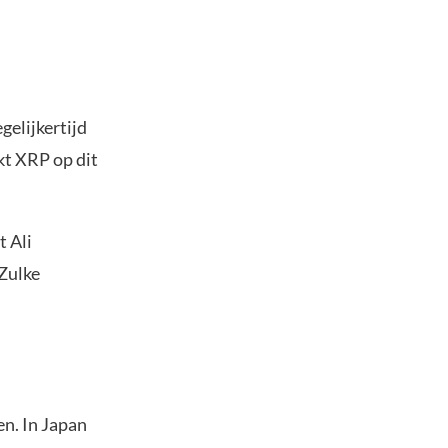
gelijkertijd
kt XRP op dit
t Ali
 Zulke
ren. In Japan