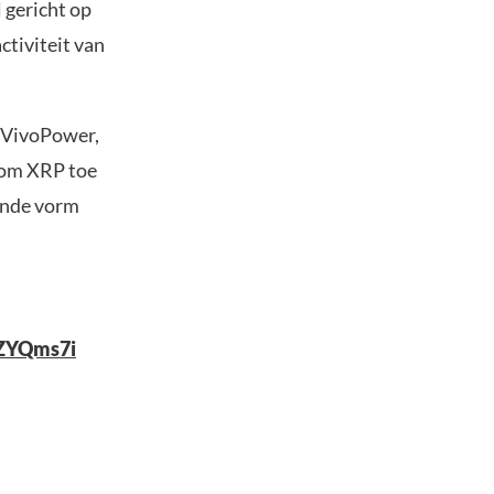
 gericht op
ctiviteit van
e VivoPower,
 om XRP toe
lende vorm
DZYQms7i