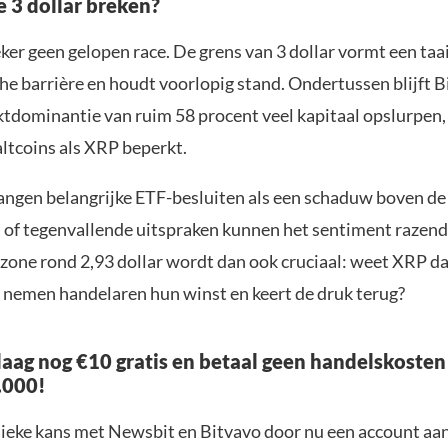
 3 dollar breken?
eker geen gelopen race. De grens van 3 dollar vormt een taa
he barrière en houdt voorlopig stand. Ondertussen blijft B
tdominantie van ruim 58 procent veel kapitaal opslurpen,
altcoins als XRP beperkt.
ngen belangrijke ETF-besluiten als een schaduw boven de
 of tegenvallende uitspraken kunnen het sentiment razen
 zone rond 2,93 dollar wordt dan ook cruciaal: weet XRP da
f nemen handelaren hun winst en keert de druk terug?
aag nog €10 gratis en betaal geen handelskosten
.000!
nieke kans met Newsbit en Bitvavo door nu een account aa