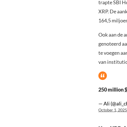
trapte SBI H
XRP. De aanko
164,5 miljoen
Ook aan de a
genoteerd aa
te voegen aa
van instituti
250 million
— Ali (@ali_c
October 1, 2025