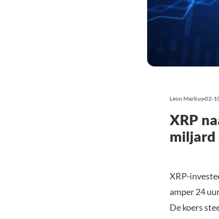
Leon Markus
02-1
XRP naa
miljard
XRP-investee
amper 24 uur
De koers stee