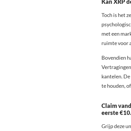
Kan XRP de
Toch is het z
psychologisc
met een mark
ruimte voor 
Bovendien ha
Vertragingen
kantelen. De
te houden, o
Claim vand
eerste €10
Grijp deze u