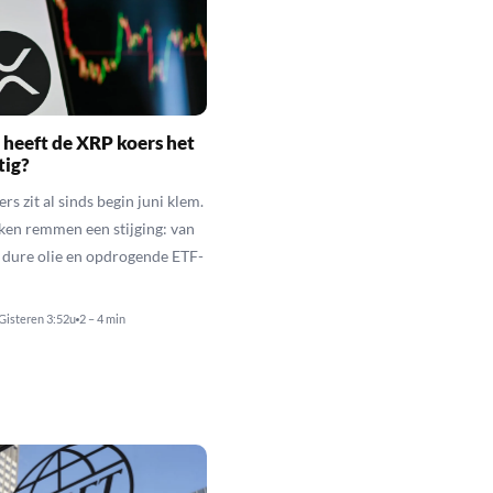
heeft de XRP koers het
tig?
s zit al sinds begin juni klem.
ken remmen een stijging: van
t dure olie en opdrogende ETF-
Gisteren 3:52u
2 – 4 min