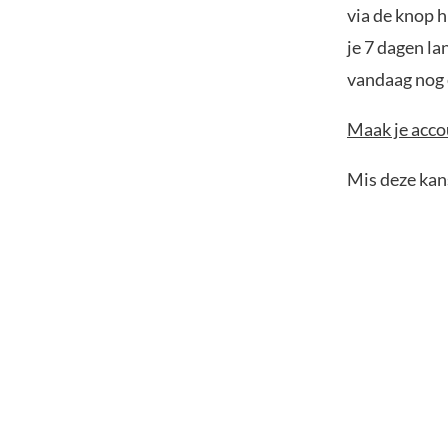
via de knop h
je 7 dagen la
vandaag nog e
Maak je accou
Mis deze kans