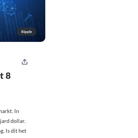
Ripple
t 8
arkt. In
ard dollar.
. Is dit het