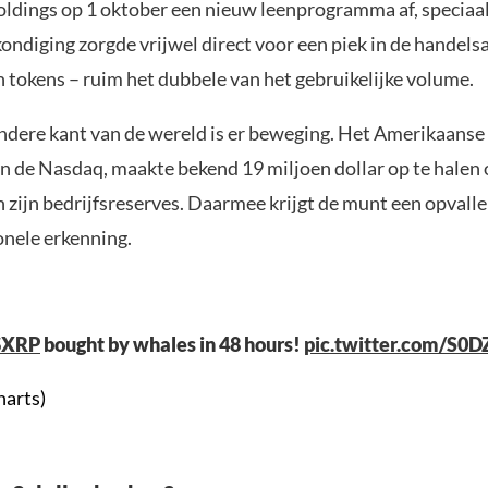
oldings op 1 oktober een nieuw leenprogramma af, speciaal
ndiging zorgde vrijwel direct voor een piek in de handelsa
 tokens – ruim het dubbele van het gebruikelijke volume.
ndere kant van de wereld is er beweging. Het Amerikaans
n de Nasdaq, maakte bekend 19 miljoen dollar op te halen
n zijn bedrijfsreserves. Daarmee krijgt de munt een opval
onele erkenning.
$XRP
bought by whales in 48 hours!
pic.twitter.com/S0
harts)