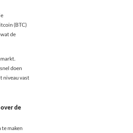
ie
itcoin (BTC)
 wat de
 markt.
dsnel doen
t niveau vast
 over de
n te maken