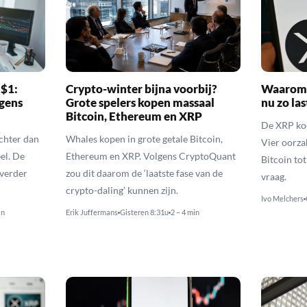
 $1:
Crypto-winter bijna voorbij?
Waarom 
gens
Grote spelers kopen massaal
nu zo las
Bitcoin, Ethereum en XRP
De XRP koer
echter dan
Whales kopen in grote getale Bitcoin,
Vier oorza
el. De
Ethereum en XRP. Volgens CryptoQuant
Bitcoin to
 verder
zou dit daarom de ‘laatste fase van de
vraag.
crypto-daling’ kunnen zijn.
Ivo Melchers
in
Erik Juffermans
Gisteren 8:31u
2 – 4 min