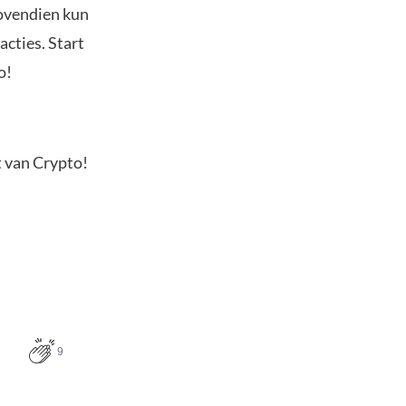
Bovendien kun
acties. Start
o!
t van Crypto!
9