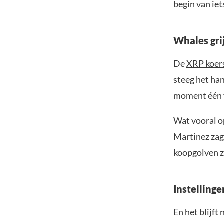
begin van iet
Whales gr
De
XRP koer
steeg het ha
moment één 
Wat vooral op
Martinez zag
koopgolven z
Instellinge
En het blijft