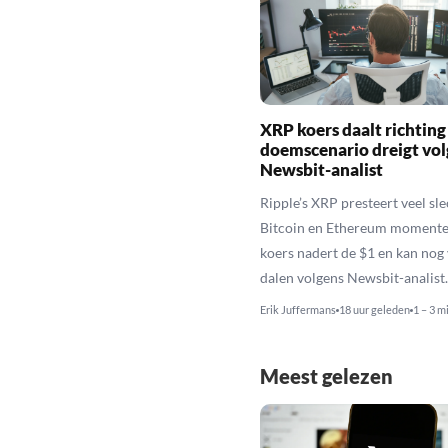
XRP koers daalt richting
doemscenario dreigt vol
Newsbit-analist
Ripple’s XRP presteert veel sl
Bitcoin en Ethereum momente
koers nadert de $1 en kan nog
dalen volgens Newsbit-analist.
Erik Juffermans
18 uur geleden
1 – 3 m
Meest gelezen