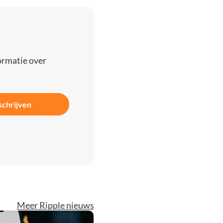
ormatie over
schrijven
Meer Ripple nieuws