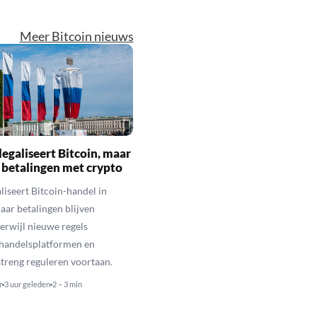
Meer Bitcoin nieuws
legaliseert Bitcoin, maar
 betalingen met crypto
aliseert Bitcoin-handel in
aar betalingen blijven
erwijl nieuwe regels
 handelsplatformen en
streng reguleren voortaan.
r
3 uur geleden
2 – 3 min