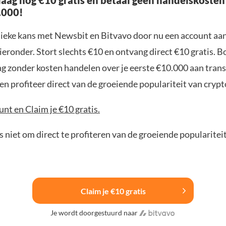
aag nog €10 gratis en betaal geen handelskosten
.000!
nieke kans met Newsbit en Bitvavo door nu een account aa
ieronder. Stort slechts €10 en ontvang direct €10 gratis. 
ng zonder kosten handelen over je eerste €10.000 aan trans
n profiteer direct van de groeiende populariteit van crypt
nt en Claim je €10 gratis.
 niet om direct te profiteren van de groeiende popularitei
Claim je €10 gratis
Je wordt doorgestuurd naar