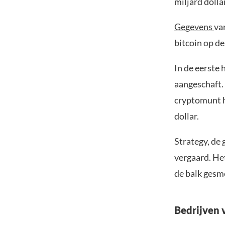
miljard dolla
Gegevens
va
bitcoin op d
In de eerste
aangeschaft.
cryptomunt h
dollar.
Strategy, de 
vergaard. Het
de balk gesm
Bedrijven 