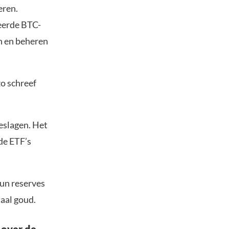
eren.
teerde BTC-
n en beheren
o schreef
eslagen. Het
 de ETF’s
hun reserves
aal goud.