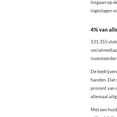
losgaan op d
ingeslagen vo
4% van all
131.355 stuks
socialmediap
investeerder
De bedrijven
handen. Dat s
procent van 
allemaal uitg
Met een hui