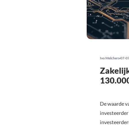
Ivo Melchers
07-0
Zakelij
130.000
De waarde v
investeerder n
investeerder