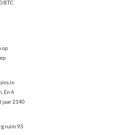
00 BTC
n op
oep
ins in
n. En 4
t jaar 2140
rg ruim 93