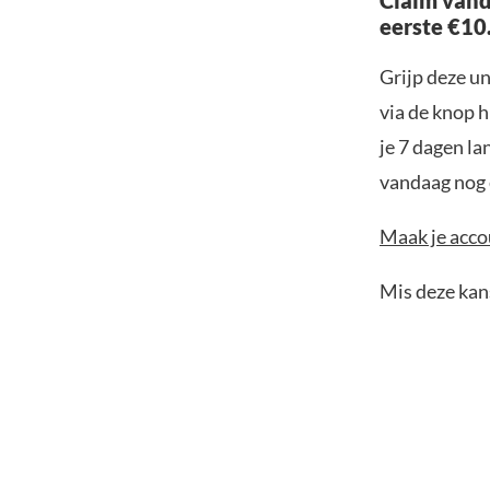
Claim vand
eerste €10
Grijp deze u
via de knop h
je 7 dagen la
vandaag nog e
Maak je accou
Mis deze kans