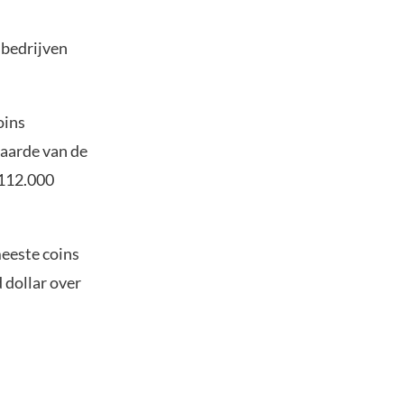
 bedrijven
oins
waarde van de
 112.000
meeste coins
d dollar over