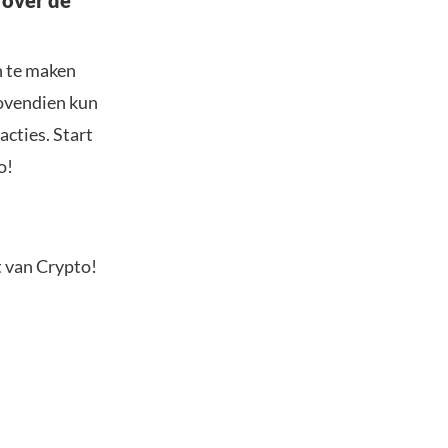
 over de
n te maken
Bovendien kun
acties. Start
o!
t van Crypto!