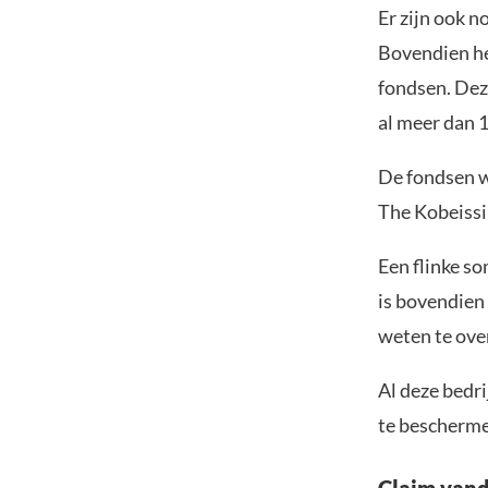
Er zijn ook n
Bovendien he
fondsen. Dez
al meer dan 
De fondsen w
The Kobeissi 
Een flinke s
is bovendien 
weten te ove
Al deze bedr
te bescherme