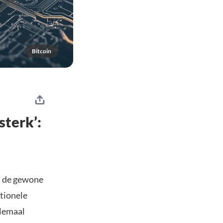
Bitcoin
sterk’:
jl de gewone
utionele
elemaal