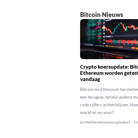
Bitcoin Nieuws
Crypto koersupdate: Bit
Ethereum worden getes
vandaag
Bitcoin en Ethereum herstelle
een terugval, terwijl andere 
rode cijfers achterblijven. Hoe
markt er nu voor?
Ivo Melchers
8 minuten geleden
1 – 3 