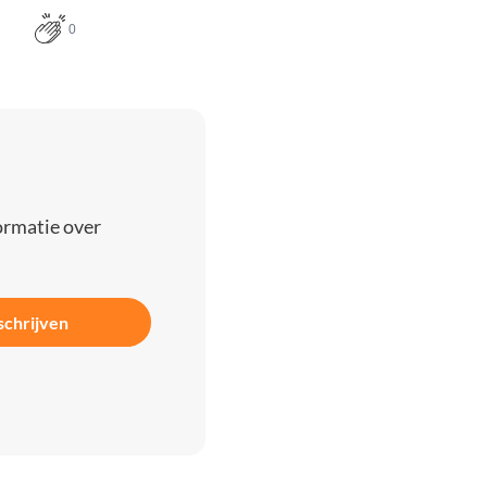
0
ormatie over
schrijven