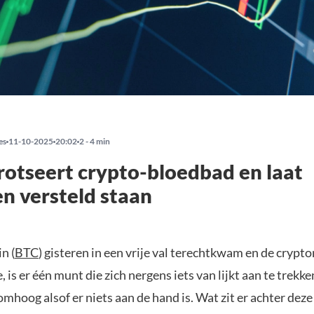
es
11-10-2025
20:02
2 - 4 min
rotseert crypto-bloedbad en laat
en versteld staan
n (
BTC
) gisteren in een vrije val terechtkwam en de crypt
, is er één munt die zich nergens iets van lijkt aan te trekk
omhoog alsof er niets aan de hand is. Wat zit er achter dez