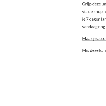
Grijp deze u
via de knop h
je 7 dagen la
vandaag nog e
Maak je accou
Mis deze kans