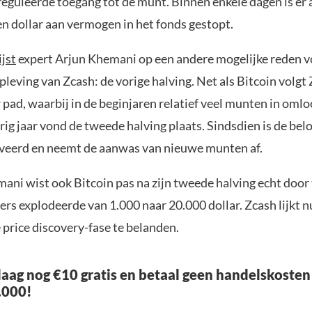
reguleerde toegang tot de munt. Binnen enkele dagen is er 
en dollar aan vermogen in het fonds gestopt.
jst
expert Arjun Khemani op een andere mogelijke reden v
pleving van Zcash: de vorige halving. Net als Bitcoin volgt
 pad, waarbij in de beginjaren relatief veel munten in oml
ig jaar vond de tweede halving plaats. Sindsdien is de bel
veerd en neemt de aanwas van nieuwe munten af.
ani wist ook Bitcoin pas na zijn tweede halving echt door 
rs explodeerde van 1.000 naar 20.000 dollar. Zcash lijkt n
 price discovery-fase te belanden.
aag nog €10 gratis en betaal geen handelskosten
.000!