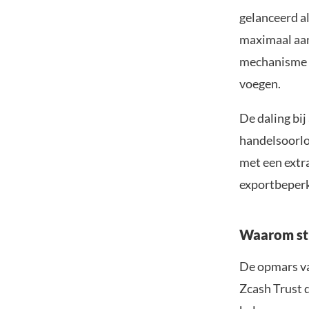
gelanceerd al
maximaal aan
mechanisme o
voegen.
De daling bij
handelsoorlo
met een extr
exportbeperk
Waarom sti
De opmars va
Zcash Trust 