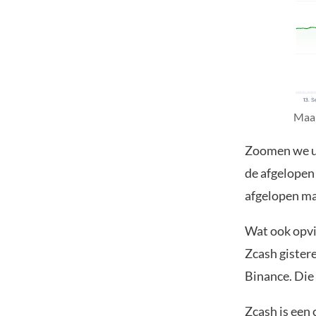
Maan
Zoomen we ui
de afgelopen 
afgelopen maa
Wat ook opvie
Zcash gistere
Binance. Die
Zcash is een 