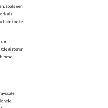
en, zoals een
ork als
chain toe te
n de
igde
gisteren
Chinese
rayscale
tionele