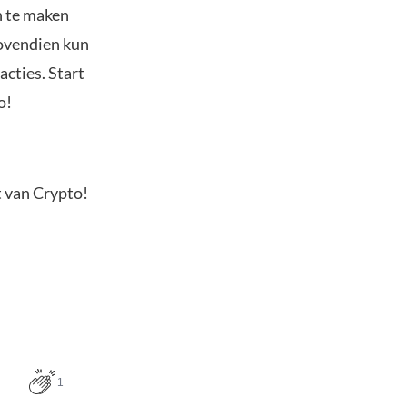
n te maken
Bovendien kun
acties. Start
o!
t van Crypto!
1