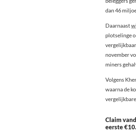
beleggers ge
dan 46 miljo
Daarnaast
wi
plotselinge o
vergelijkbaar
november vor
miners gehal
Volgens Khem
waarna de koe
vergelijkbare
Claim vand
eerste €10