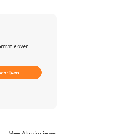
ormatie over
schrijven
Meer Altcoin nieuws