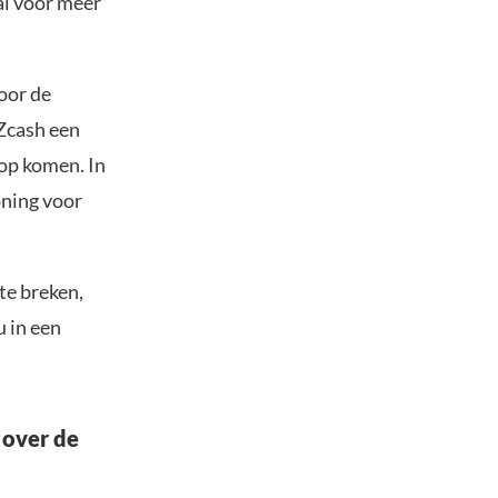
al voor meer
oor de
 Zcash een
oop komen. In
oning voor
te breken,
u in een
 over de