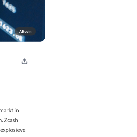
Altcoin
omarkt in
en. Zcash
e explosieve