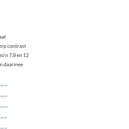
aat
erp contrast
zo’n 7,8 en 12
en daarmee