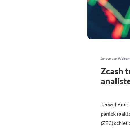
Jeroen van Welsen
Zcash t
analist
Terwijl Bitcoi
paniek raakte
(ZEC) schiet 