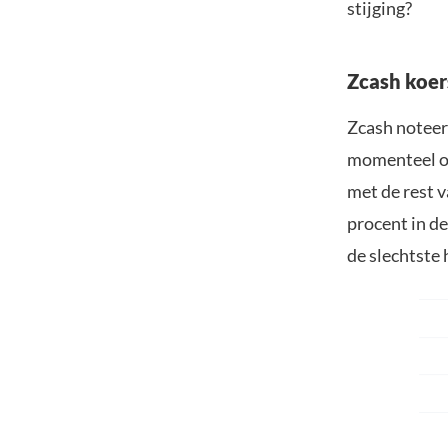
stijging?
Zcash koer
Zcash noteert
momenteel op
met de rest v
procent in d
de slechtste