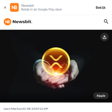
Newsbit
Bekijk
Bekijk in de Google Play store
Ripple
Leon Markus
22-08-2025
12:09