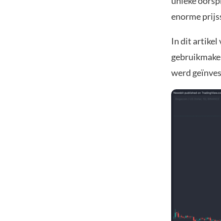
unieke oorsp
enorme prijss
In dit artike
gebruikmaken
werd geïnves