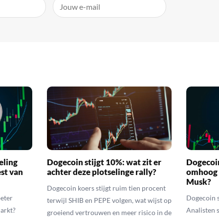
eling
Dogecoin stijgt 10%: wat zit er
Dogecoi
est van
achter deze plotselinge rally?
omhoog 
Musk?
Dogecoin koers stijgt ruim tien procent
eter
Dogecoin 
terwijl SHIB en PEPE volgen, wat wijst op
markt?
Analisten 
groeiend vertrouwen en meer risico in de