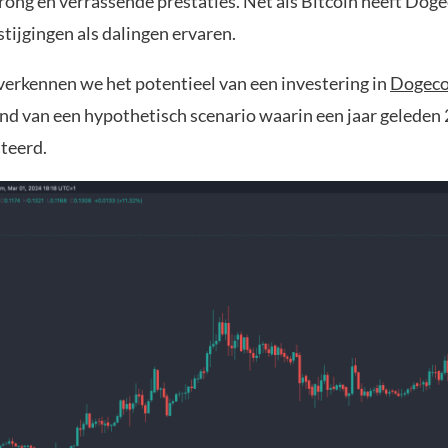
rong en verrassende prestaties. Net als Bitcoin heeft Dog
tijgingen als dalingen ervaren.
l verkennen we het potentieel van een investering in
Dogeco
d van een hypothetisch scenario waarin een jaar geleden
teerd.