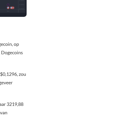
gecoin, op
2 Dogecoins
 $0,1296, zou
geveer
naar 3219,88
 van