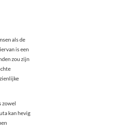
nsen als de
iervan is een
nden zou zijn
uchte
zienlijke
s zowel
luta kan hevig
nen