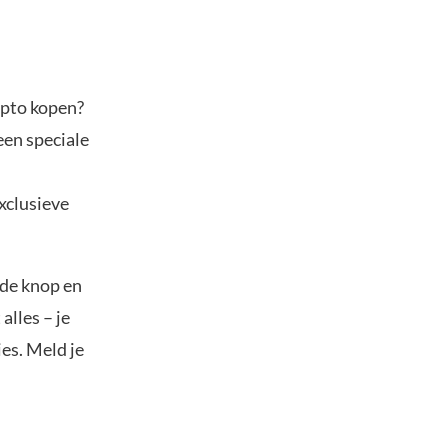
ypto kopen?
een speciale
exclusieve
nde knop en
alles – je
es. Meld je