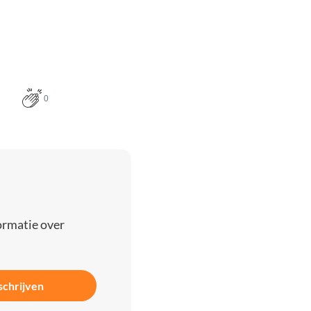
0
ormatie over
schrijven