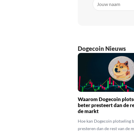
Dogecoin Nieuws
Waarom Dogecoin plots
beter presteert dan de r
de markt
Hoe kan Dogecoin plotseling b
presteren dan de rest van de 