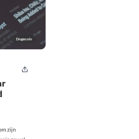
Dogecoin
ar
d
om zijn