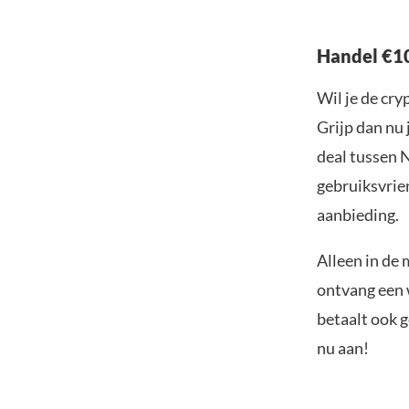
Handel €10
Wil je de cr
Grijp dan nu
deal tussen 
gebruiksvrien
aanbieding.
Alleen in de
ontvang een w
betaalt ook g
nu aan!