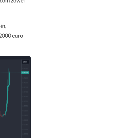
ecoin zowel
in
,
 2000 euro