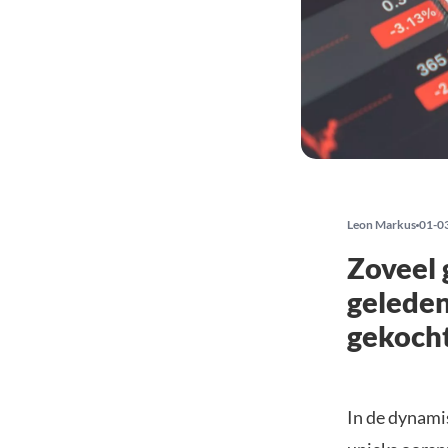
Leon Markus
01-0
Zoveel 
geleden
gekoch
In de dynami