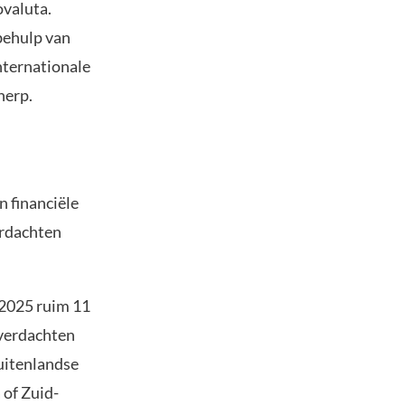
ovaluta.
behulp van
nternationale
herp.
 financiële
erdachten
 2025 ruim 11
 verdachten
uitenlandse
 of Zuid-