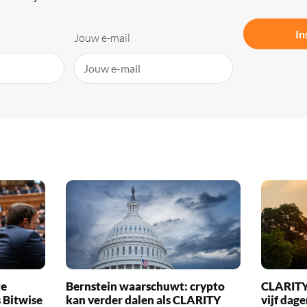
In
Jouw e-mail
te
Bernstein waarschuwt: crypto
CLARITY 
 Bitwise
kan verder dalen als CLARITY
vijf dag