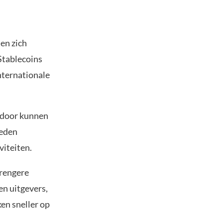
en zich
 Stablecoins
internationale
ardoor kunnen
oeden
viteiten.
rengere
en uitgevers,
en sneller op