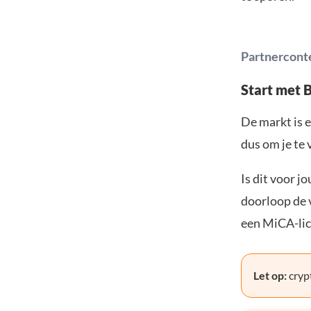
Partnercont
Start met 
De markt is e
dus om je te 
Is dit voor j
doorloop de v
een MiCA-lic
Let op:
crypt