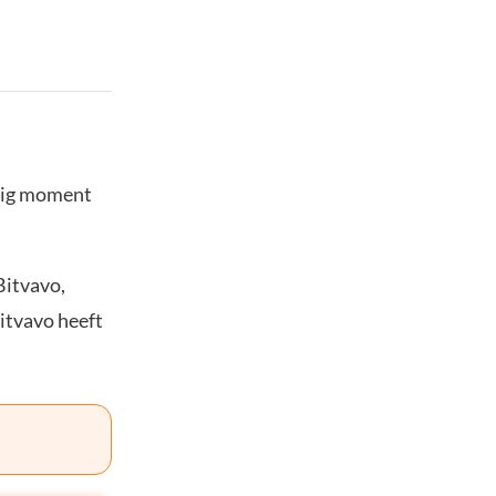
stig moment
Bitvavo,
Bitvavo heeft