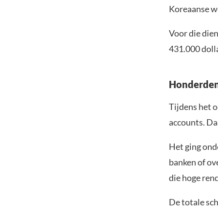
Koreaanse w
Voor die die
431.000 doll
Honderden
Tijdens het 
accounts. Da
Het ging ond
banken of ov
die hoge ren
De totale sc