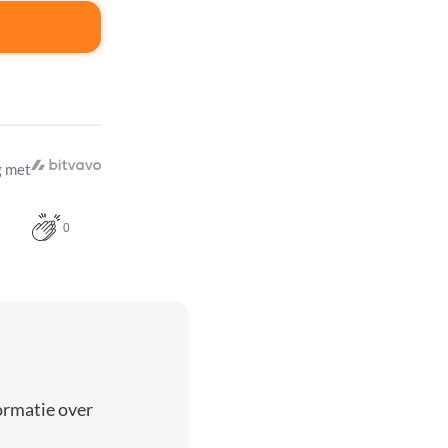
 met
0
ormatie over