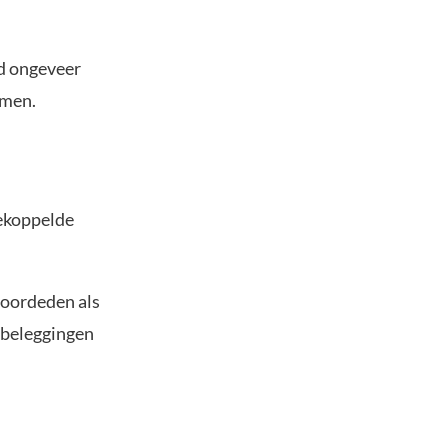
rd ongeveer
omen.
gekoppelde
voordeden als
pbeleggingen