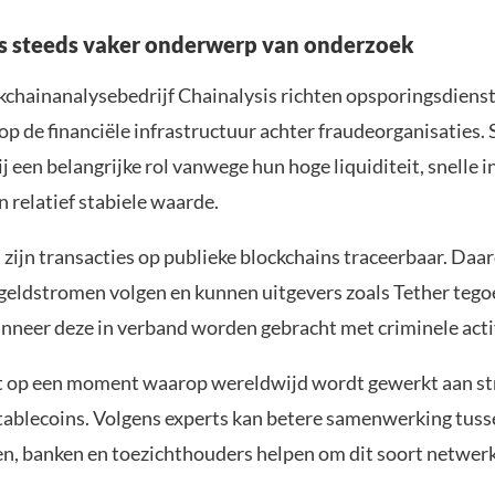
s steeds vaker onderwerp van onderzoek
kchainanalysebedrijf Chainalysis richten opsporingsdienst
op de financiële infrastructuur achter fraudeorganisaties.
j een belangrijke rol vanwege hun hoge liquiditeit, snelle 
n relatief stabiele waarde.
d zijn transacties op publieke blockchains traceerbaar. Da
 geldstromen volgen en kunnen uitgevers zoals Tether teg
nneer deze in verband worden gebracht met criminele acti
t op een moment waarop wereldwijd wordt gewerkt aan st
stablecoins. Volgens experts kan betere samenwerking tuss
n, banken en toezichthouders helpen om dit soort netwerk