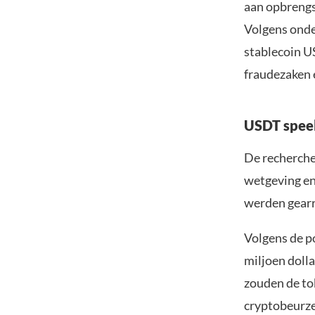
aan opbrengs
Volgens onde
stablecoin US
fraudezaken e
USDT speel
De recherche
wetgeving en
werden gearr
Volgens de p
miljoen dolla
zouden de to
cryptobeurze