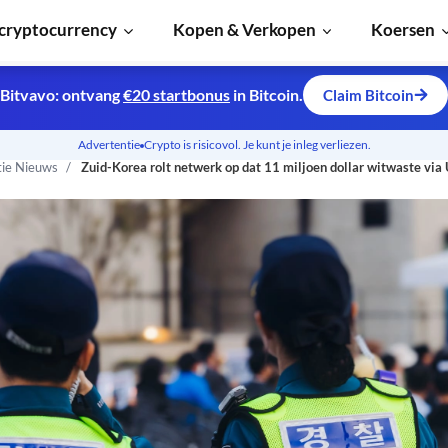
cryptocurrency
Kopen & Verkopen
Koersen
Bitvavo: ontvang
€20 startbonus
in Bitcoin.
Claim Bitcoin
Advertentie
Crypto is risicovol. Je kunt je inleg verliezen.
tie Nieuws
Zuid-Korea rolt netwerk op dat 11 miljoen dollar witwaste via