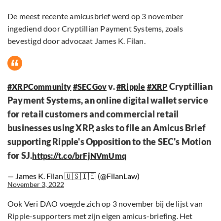
De meest recente amicusbrief werd op 3 november
ingediend door Cryptillian Payment Systems, zoals
bevestigd door advocaat James K. Filan.
v.
Cryptillian
#XRPCommunity
#SECGov
#Ripple
#XRP
Payment Systems, an online digital wallet service
for retail customers and commercial retail
businesses using XRP, asks to file an Amicus Brief
supporting Ripple's Opposition to the SEC's Motion
for SJ.
https://t.co/brFjNVmUmq
— James K. Filan 🇺🇸🇮🇪 (@FilanLaw)
November 3, 2022
Ook Veri DAO voegde zich op 3 november bij de lijst van
Ripple-supporters met zijn eigen amicus-briefing. Het