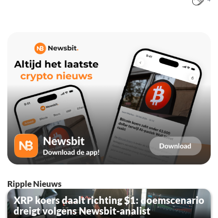
Ripple Nieuws
XRP koers daalt richting $1: doemscenario
dreigt volgens Newsbit-analist