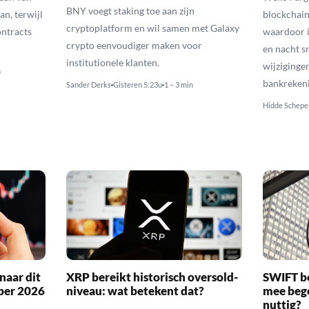
BNY voegt staking toe aan zijn
an, terwijl
blockchain
cryptoplatform en wil samen met Galaxy
ontracts
waardoor i
crypto eenvoudiger maken voor
en nacht s
institutionele klanten.
wijziginge
n
bankreken
Sander Derks
Gisteren 5:23u
1 – 3 min
Hidde Schepe
naar dit
XRP bereikt historisch oversold-
SWIFT b
ber 2026
niveau: wat betekent dat?
mee bego
nuttig?