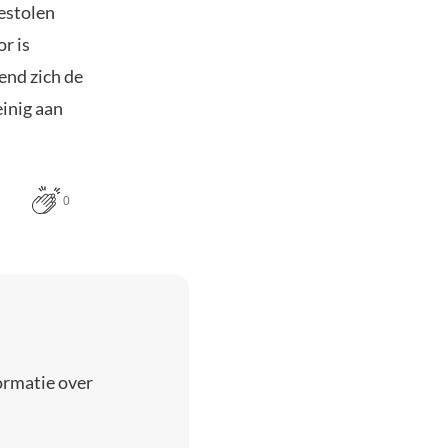
estolen
r is
end zich de
einig aan
0
ormatie over