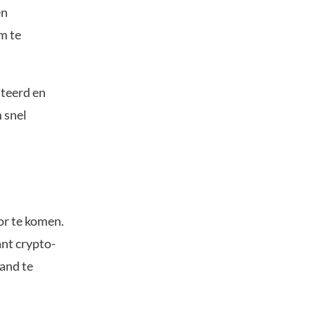
en
m te
teerd en
 snel
or te komen.
nt crypto-
and te