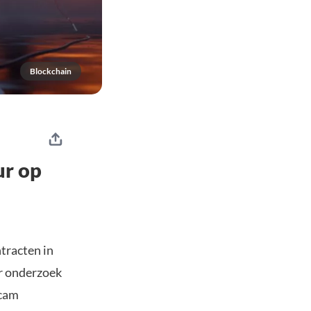
Blockchain
ur op
tracten in
er onderzoek
scam