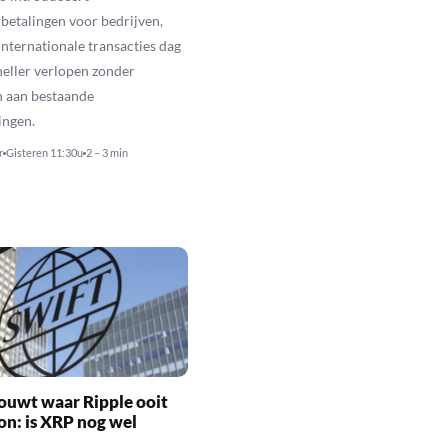
betalingen voor bedrijven,
nternationale transacties dag
neller verlopen zonder
n aan bestaande
ingen.
r
Gisteren 11:30u
2 – 3 min
ouwt waar Ripple ooit
n: is XRP nog wel