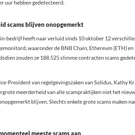
er uur hebben gedetecteerd.
id scams blijven onopgemerkt
n-bedrijf heeft naar verluid sinds 10 oktober 12 verschill
gemonitord, waaronder de BNB Chain, Ethereum (ETH) en
dsdien zouden ze 188.525 slimme contracten scams gedet
ice-President van regelgevingszaken van Solidus, Kathy Kr
rgrote meerderheid van alle scampraktijken niet het nieu
 onopgemerkt blijven. Slechts enkele grote scams maken na
 momenteel meeste scams aan