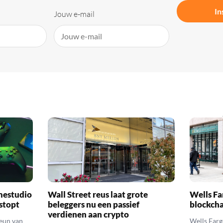
In
Jouw e-mail
mestudio
Wall Street reus laat grote
Wells Fa
 stopt
beleggers nu een passief
blockcha
verdienen aan crypto
teun van
Wells Farg