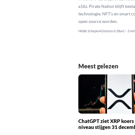
a16z. Pirate Nation blijft besta
technologie, NFT’s en smart c
open source worden.
Hidde Scheper
Gisteren 6:58u
1 – 3 mi
Meest gelezen
ChatGPT ziet XRP koers 
niveau stijgen 31 decem