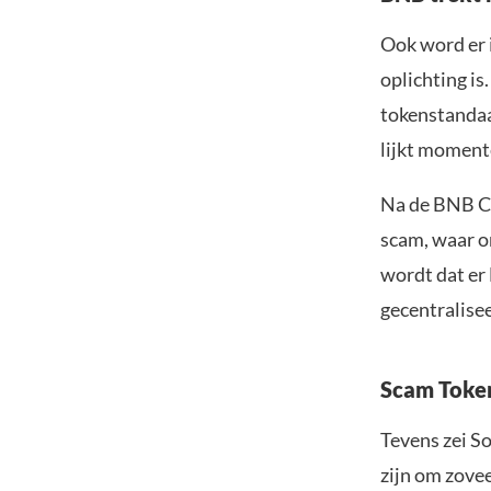
Ook word er i
oplichting is
tokenstandaa
lijkt moment
Na de BNB Ch
scam, waar o
wordt dat er
gecentralise
Scam Toke
Tevens zei S
zijn om zovee