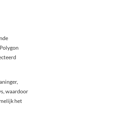
ende
 Polygon
ecteerd
aninger,
ws, waardoor
melijk het