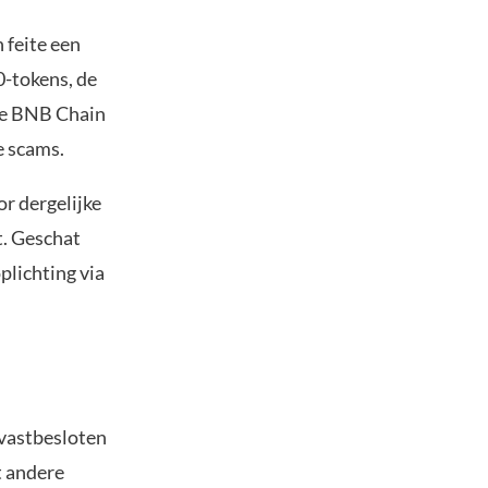
 feite een
0-tokens, de
De BNB Chain
e scams.
r dergelijke
t. Geschat
plichting via
 vastbesloten
t andere