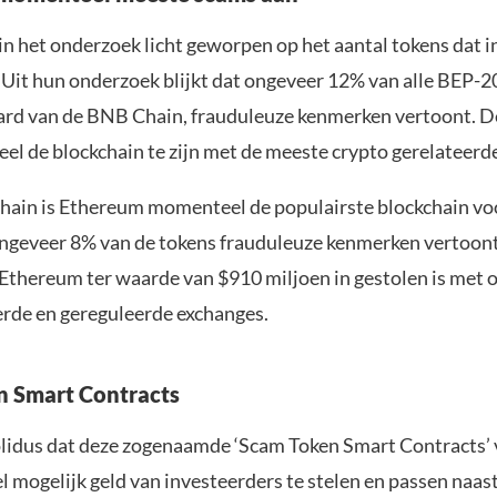
n het onderzoek licht geworpen op het aantal tokens dat in
. Uit hun onderzoek blijkt dat ongeveer 12% van alle BEP-2
rd van de BNB Chain, frauduleuze kenmerken vertoont. 
eel de blockchain te zijn met de meeste crypto gerelateerd
ain is Ethereum momenteel de populairste blockchain voo
ngeveer 8% van de tokens frauduleuze kenmerken vertoon
 Ethereum ter waarde van $910 miljoen in gestolen is met o
erde en gereguleerde exchanges.
n Smart Contracts
olidus dat deze zogenaamde ‘Scam Token Smart Contracts’
l mogelijk geld van investeerders te stelen en passen naas