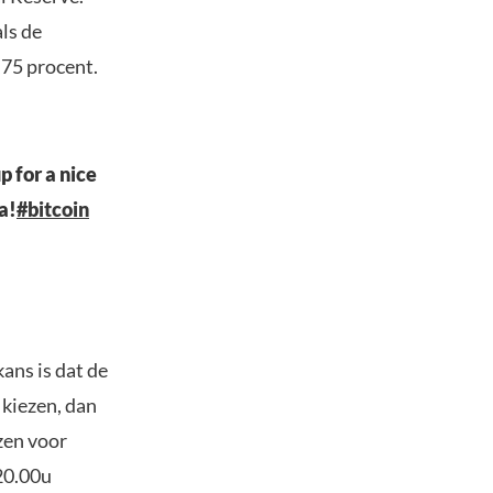
ls de
,75 procent.
p for a nice
a!
#bitcoin
kans is dat de
 kiezen, dan
zen voor
20.00u