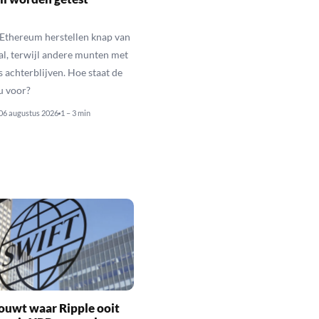
 Ethereum herstellen knap van
al, terwijl andere munten met
s achterblijven. Hoe staat de
u voor?
06 augustus 2026
1 – 3 min
ouwt waar Ripple ooit