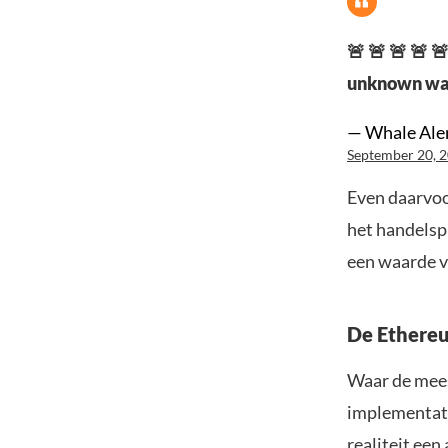
🚨 🚨 🚨 🚨 
unknown wal
— Whale Aler
September 20, 
Even daarvoo
het handels
een waarde v
De Ethere
Waar de mees
implementati
realiteit een