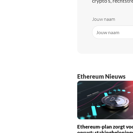
crypto’s, rechtstre
Jouw naam
Ethereum Nieuws
Ethereum-plan zorgt vo
onrust: stakingbeloning