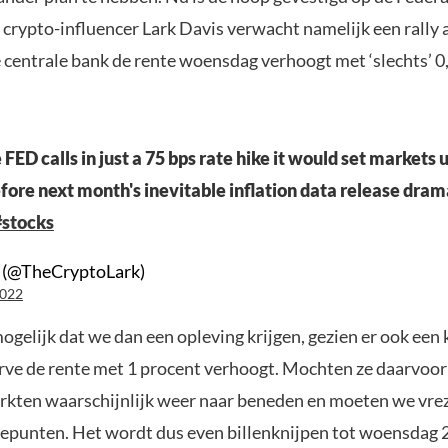
crypto-influencer Lark Davis verwacht namelijk een rally a
centrale bank de rente woensdag verhoogt met ‘slechts’ 0
 FED calls in just a 75 bps rate hike it would set markets u
before next month's inevitable inflation data release dram
#stocks
s (@TheCryptoLark)
2022
ogelijk dat we dan een opleving krijgen, gezien er ook een 
rve de rente met 1 procent verhoogt. Mochten ze daarvoor
rkten waarschijnlijk weer naar beneden en moeten we vre
epunten. Het wordt dus even billenknijpen tot woensdag 