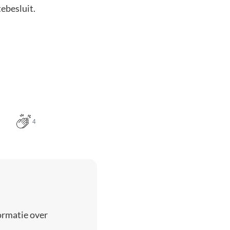
ebesluit.
4
ormatie over