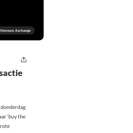
Ethereum, Exchange
sactie
n donderdag
ar ‘buy the
grote