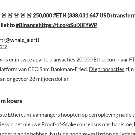
 🚨 🚨 🚨 🚨 🚨 250,000
#ETH
(338,031,647 USD) transfer
let to
#Binance
https://t.co/oSulXiFfWP
t (@whale_alert)
2022
r is er in twee aparte transacties 20.000 Ethereum naar F
platform van CEO Sam Bankman-Fried.
Die
transacties
zijn
an ongeveer 28 miljoen dollar.
um koers
te Ethereum-aanhangers hoopten op een opleving na de s
e van het nieuwe Proof-of-Stake consensus mechanisme, 
 ander plan te hebben. Nu is de hoop gevestigd op de Federa