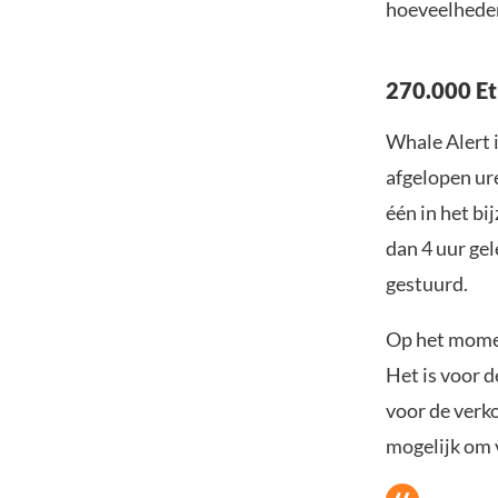
hoeveelheden
270.000 Et
Whale Alert i
afgelopen ur
één in het bi
dan 4 uur gel
gestuurd.
Op het momen
Het is voor d
voor de verk
mogelijk om 