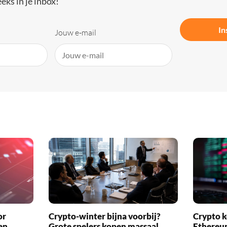
eks in je inbox!
In
Jouw e-mail
or
Crypto-winter bijna voorbij?
Crypto k
en
Grote spelers kopen massaal
Ethereu