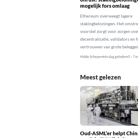
mogelijk fors omlaag
Ethereum overweegt lagere
stakingbeloningen. Het omstr
voorstel zorgt voor zorgen ove
decentralisatie, validators en 
vertrouwen van grote belegger
Hidde Scheper
één dag geleden
3 – 7 m
Meest gelezen
Oud-ASML’er helpt Chin