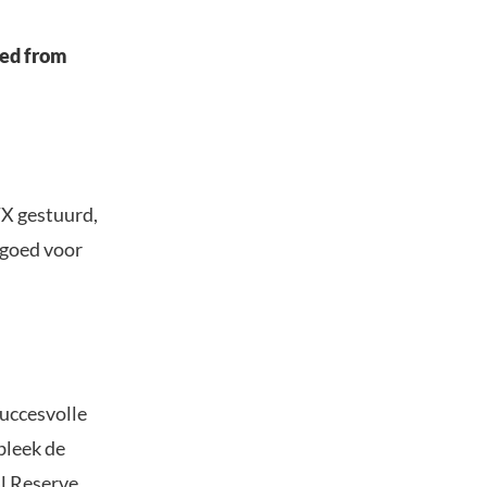
red from
TX gestuurd,
 goed voor
uccesvolle
bleek de
l Reserve.