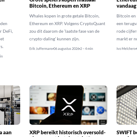
Bitcoin, Ethereum en XRP
vandaag
Whales kopen in grote getale Bitcoin,
Bitcoin en
eden
Ethereum en XRP. Volgens CryptoQuant
een terugv
r DeFi,
zou dit daarom de ‘laatste fase van de
rode cijfer
het
crypto-daling’ kunnen zijn.
markt er n
s.
Erik Juffermans
06 augustus 2026
2 – 4 min
Ivo Melchers
in
a aan
XRP bereikt historisch oversold-
SWIFT b