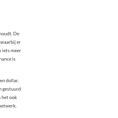
 houdt. De
 waarbij er
k iets meer
nance is
n dollar.
jn gestuurd
s het ook
 netwerk.