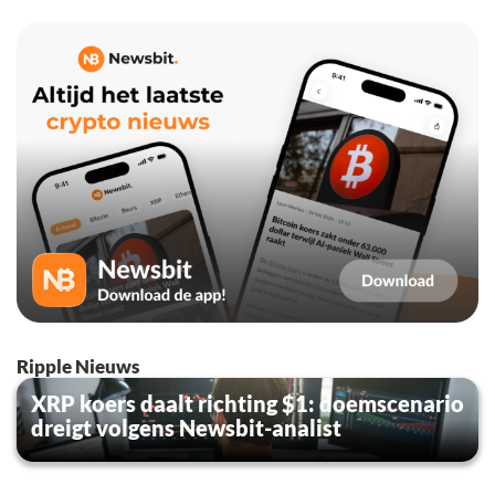
Ripple Nieuws
XRP koers daalt richting $1: doemscenario
dreigt volgens Newsbit-analist