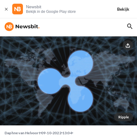
Newsbit
Bekijk
Bekijk in de Google Play store
Ripple
Daphne van Helvoort
09-10-2022
13:04