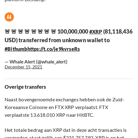
🚨 🚨 🚨 🚨 🚨 🚨 🚨 🚨 100,000,000
(81,118,436
#XRP
USD) transferred from unknown wallet to
#Bithumb
https://t.co/je9kvrseRs
— Whale Alert (@whale_alert)
December 15, 2021
Overige transfers
Naast bovengenoemde exchanges hebben ook de Zuid-
Koreaanse Coinone en FTX XRP verplaatst. FTX
verplaatste 13.618.010 XRP naar HitBTC.
Het totale bedrag aan XRP dat in deze acht transacties is
verzonden, staat gelijk aan $231.757.792. XRP is op het