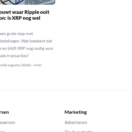
ouwt waar Ripple ooit
n: is XRP nog wel
een grote stap met
betalingen. Wat betekent dat
e en blijft XRP nog nodig voor
nale transacties?
ns
02 augustus 2026
2 – 4 min
rsen
Marketing
 koersen
Adverteren