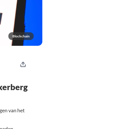
Blockchain
kerberg
gen van het
eneden