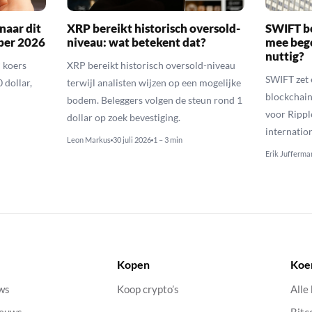
naar dit
XRP bereikt historisch oversold-
SWIFT b
ber 2026
niveau: wat betekent dat?
mee bego
nuttig?
 koers
XRP bereikt historisch oversold-niveau
SWIFT zet 
 dollar,
terwijl analisten wijzen op een mogelijke
blockchain
bodem. Beleggers volgen de steun rond 1
voor Rippl
dollar op zoek bevestiging.
internatio
Leon Markus
30 juli 2026
1 – 3 min
Erik Jufferma
Kopen
Koe
uws
Koop crypto’s
Alle