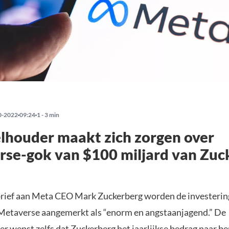
0-2022
09:24
1 - 3 min
lhouder maakt zich zorgen over
se-gok van $100 miljard van Zuc
brief aan Meta CEO Mark Zuckerberg worden de investerin
e Metaverse aangemerkt als “enorm en angstaanjagend.” De
r wenst zelfs dat Zuckerberg het jaarlijkse bedrag naar b