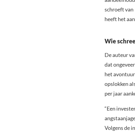
schroeft van 
heeft het aa
Wie schree
De auteur va
dat ongeveer
het avontuur
opslokken als
per jaar aank
“Een investe
angstaanjagen
Volgens de i