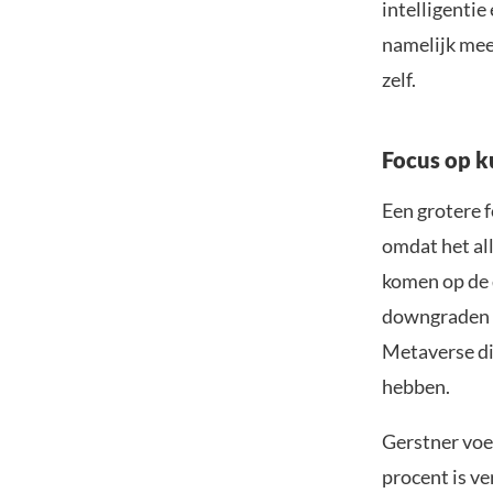
intelligenti
namelijk mee
zelf.
Focus op k
Een grotere f
omdat het al
komen op de 
downgraden v
Metaverse di
hebben.
Gerstner voe
procent is v