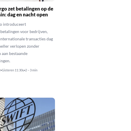
rgo zet betalingen op de
in: dag en nacht open
o introduceert
betalingen voor bedrijven,
nternationale transacties dag
neller verlopen zonder
n aan bestaande
ingen.
r
Gisteren 11:30u
2 – 3 min