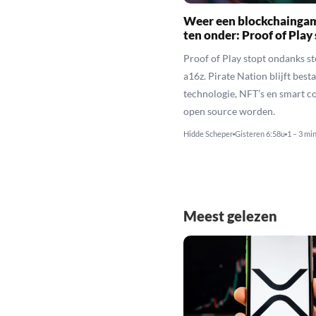
Weer een blockchainga
ten onder: Proof of Play
Proof of Play stopt ondanks s
a16z. Pirate Nation blijft besta
technologie, NFT’s en smart c
open source worden.
Hidde Scheper
Gisteren 6:58u
1 – 3 mi
Meest gelezen