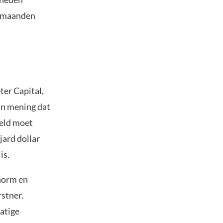
18 maanden
ter Capital,
an mening dat
geld moet
jard dollar
is.
enorm en
rstner.
atige