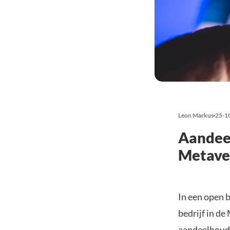
Leon Markus
25-1
Aandee
Metaver
In een open 
bedrijf in d
aandeelhoude