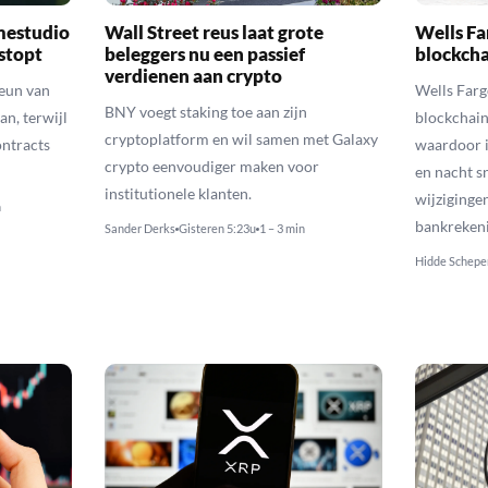
mestudio
Wall Street reus laat grote
Wells Fa
 stopt
beleggers nu een passief
blockcha
verdienen aan crypto
teun van
Wells Farg
BNY voegt staking toe aan zijn
an, terwijl
blockchain
cryptoplatform en wil samen met Galaxy
ontracts
waardoor i
crypto eenvoudiger maken voor
en nacht s
institutionele klanten.
wijziginge
n
bankreken
Sander Derks
Gisteren 5:23u
1 – 3 min
Hidde Schepe