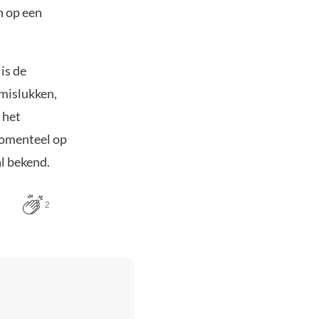
n op een
is de
 mislukken,
 het
momenteel op
al bekend.
2