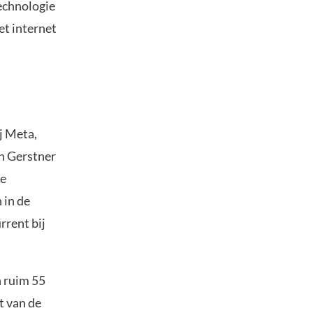
technologie
et internet
j Meta,
n Gerstner
te
 in de
rrent bij
n ruim 55
t van de