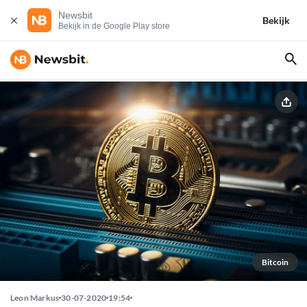
Newsbit
Bekijk
Bekijk in de Google Play store
Bitcoin
Leon Markus
30-07-2020
19:54