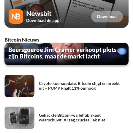
Bitcoin Nieuws
Beursgoeroe Jim Cramer verkoopt plots
zijn Bitcoins, maar de markt lacht
Crypto koersupdate: Bitcoin stijgt en breekt
uit – PUMP knalt 11% omhoog
Gehackte Bitcoin-walletfabrikant
waarschuwt: AI zag cruciaal lek niet