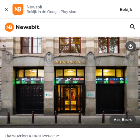
Newsbit
Bekijk
Bekijk in de Google Play store
Aex, Beurs
Thom Derks
14-04-2025
08:12