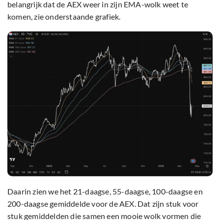
belangrijk dat de AEX weer in zijn EMA-wolk weet te
komen, zie onderstaande grafiek.
Daarin zien we het 21-daagse, 55-daagse, 100-daagse en
200-daagse gemiddelde voor de AEX. Dat zijn stuk voor
stuk gemiddelden die samen een mooie wolk vormen die