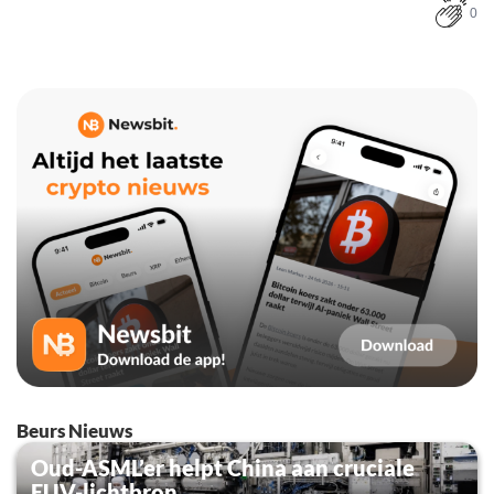
0
Beurs Nieuws
Oud-ASML’er helpt China aan cruciale
EUV-lichtbron