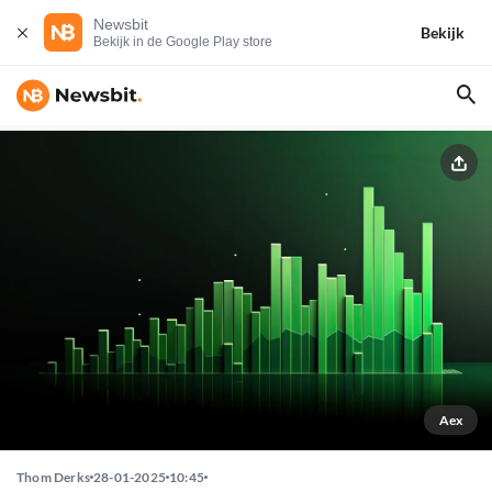
Newsbit
Bekijk
Bekijk in de Google Play store
Aex
Thom Derks
28-01-2025
10:45