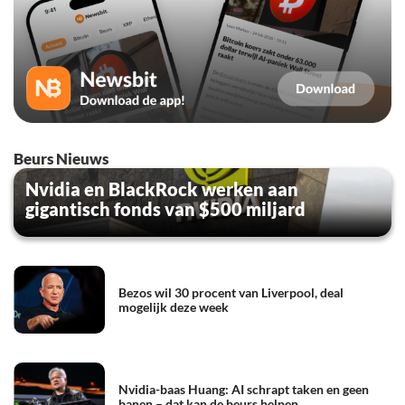
Beurs Nieuws
Nvidia en BlackRock werken aan
gigantisch fonds van $500 miljard
Bezos wil 30 procent van Liverpool, deal
mogelijk deze week
Nvidia-baas Huang: AI schrapt taken en geen
banen – dat kan de beurs helpen