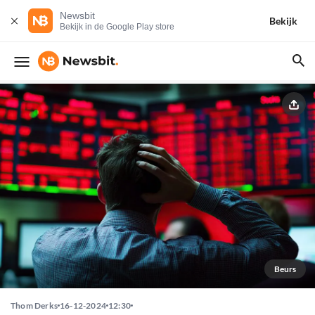
Newsbit
Bekijk
Bekijk in de Google Play store
Beurs
Thom Derks
16-12-2024
12:30