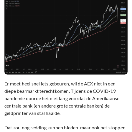
Er moet heel snel iets gebeuren, wil de AEX niet in een
diepe bearmarkt terechtkomen. Tijdens de COVID-19
pandemie duurde het niet lang voordat de Amerikaanse
centrale bank (en andere grote centrale banken) de
geldprinter van stal haalde.
Dat zou nog redding kunnen bieden, maar ook het stoppen