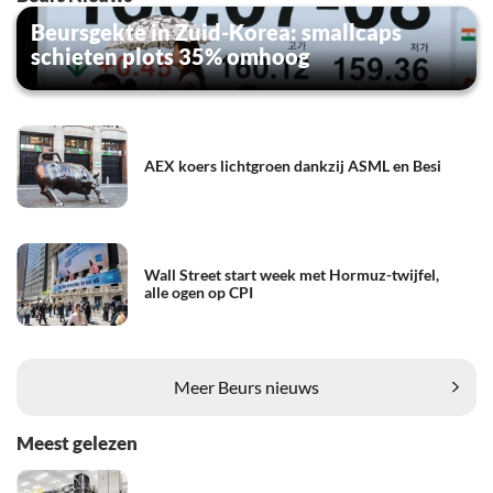
Beursgekte in Zuid-Korea: smallcaps
schieten plots 35% omhoog
AEX koers lichtgroen dankzij ASML en Besi
Wall Street start week met Hormuz-twijfel,
alle ogen op CPI
Meer Beurs nieuws
Meest gelezen