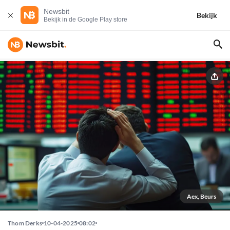
Newsbit
Bekijk
Bekijk in de Google Play store
Aex, Beurs
Thom Derks
10-04-2025
08:02