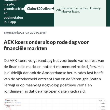
crypto,
Investeren is risicovol. Je kunt je
grondstoffen
Claim €20 zilver
Ad
inleg verliezen.
en
edelmetalen
in 1 app
Thom Derks
28-05-2026
11:48
AEX koers onderuit op rode dag voor
financiële markten
De AEX koers volgt vandaag het voorbeeld van de rest van
de financiële markt en noteert momenteel rode cijfers. Het
is duidelijk dat ook de Amsterdamse beursindex last heeft
van de onzekerheid omtrent Iran en de Verenigde Staten.
Terwijl er op maandag nog volop positieve verhalen
rondgingen, is dat de afgelopen dagen gedraaid.