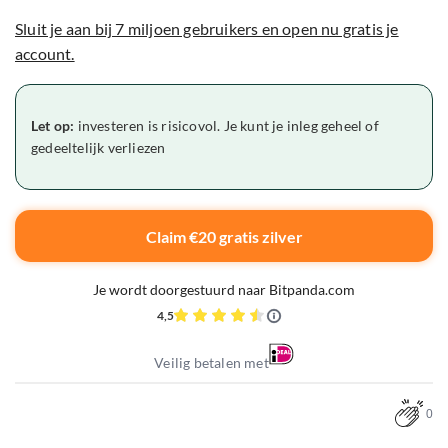
Sluit je aan bij 7 miljoen gebruikers en open nu gratis je
account.
Let op:
investeren is risicovol. Je kunt je inleg geheel of
gedeeltelijk verliezen
Claim €20 gratis zilver
Je wordt doorgestuurd naar Bitpanda.com
4,5
Veilig betalen met
0