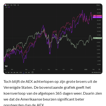
Toch blijft de AEX achterlopen op zijn grote broers uit de
Verenigde Staten. De bovenstaande grafiek geeft het
koersverloop van de afgelopen 365 dagen weer. Daarin zien
we dat de Amerikaanse beurzen significant beter
presteerden dan de AEX.