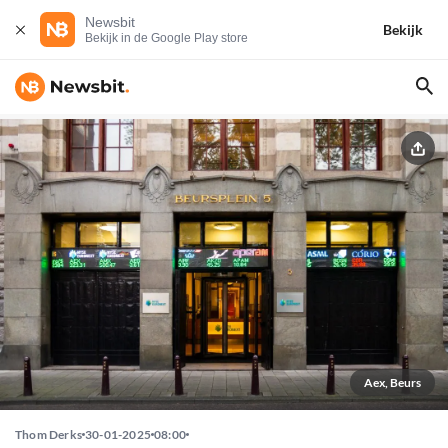
Newsbit
Bekijk
Bekijk in de Google Play store
Aex, Beurs
Thom Derks
30-01-2025
08:00