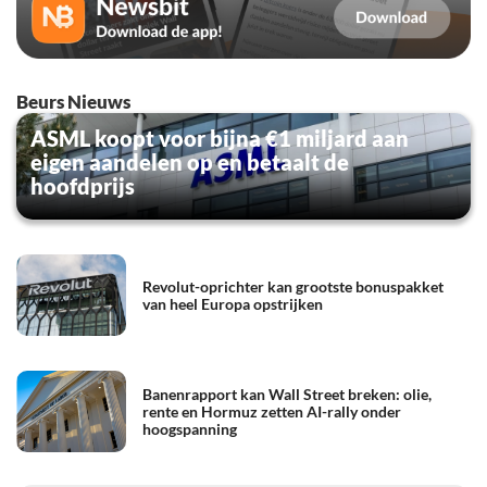
Beurs Nieuws
ASML koopt voor bijna €1 miljard aan
eigen aandelen op en betaalt de
hoofdprijs
Revolut-oprichter kan grootste bonuspakket
van heel Europa opstrijken
Banenrapport kan Wall Street breken: olie,
rente en Hormuz zetten AI-rally onder
hoogspanning