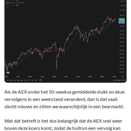
Als de AEX onder het 50-weekse gemiddelde duikt en deze
vervolgens in een weerstand veranderd, dan is dat vaak
slecht nieuws en zitten we waarschijnlijk in een bearmarkt.
Wat dat betreft is het dus belangrijk dat de AEX snel weer
boven deze koers komt, zodat de bullrun een vervolg kan