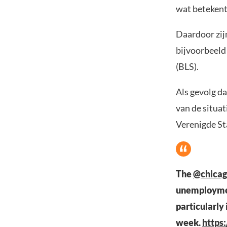
wat betekent
Daardoor zij
bijvoorbeeld 
(BLS).
Als gevolg d
van de situat
Verenigde Sta
The
@chicag
unemployment
particularly 
week.
https