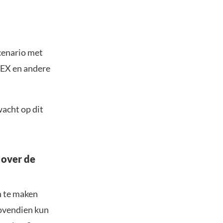
cenario met
 AEX en andere
wacht op dit
 over de
n te maken
Bovendien kun