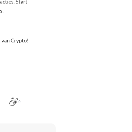
acties. Start
o!
t van Crypto!
0