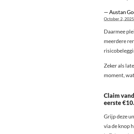
— Austan Go
October 2, 2025
Daarmee plei
meerdere rent
risicobelegg
Zeker als lat
moment, wat o
Claim vand
eerste €10
Grijp deze u
via de knop h