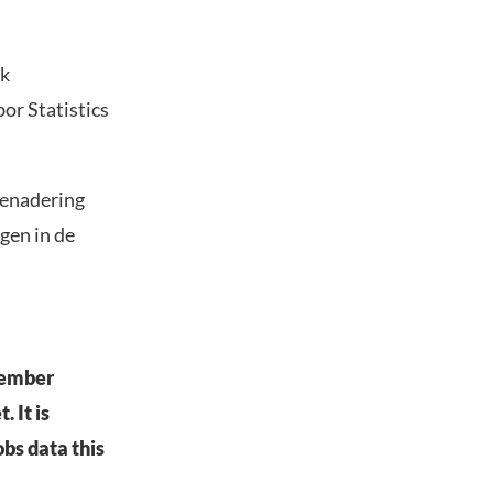
ek
or Statistics
benadering
ggen in de
ptember
 It is
obs data this