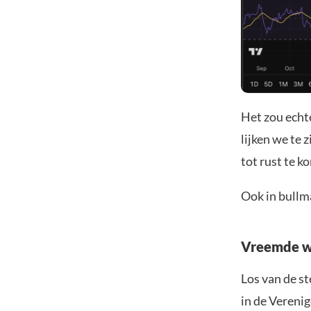
Het zou echt
lijken we te 
tot rust te k
Ook in bullma
Vreemde we
Los van de st
in de Vereni