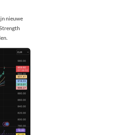
ijn nieuwe
 Strength
den.