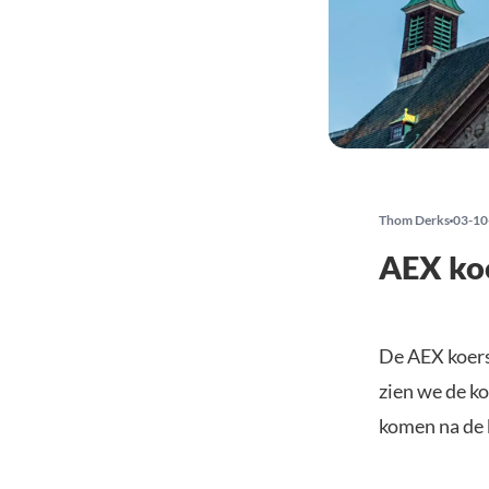
Thom Derks
03-10
AEX koe
De AEX koers
zien we de ko
komen na de 