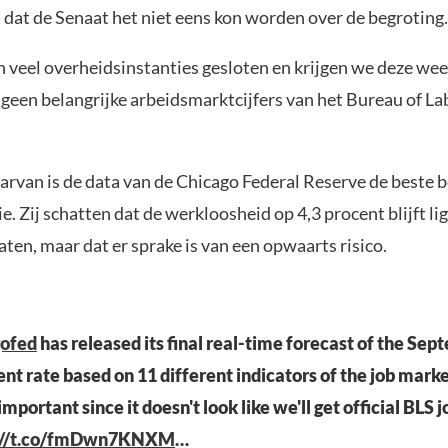
 dat de Senaat het niet eens kon worden over de begroting.
n veel overheidsinstanties gesloten en krijgen we deze we
geen belangrijke arbeidsmarktcijfers van het Bureau of Lab
aarvan is de data van de Chicago Federal Reserve de beste 
ie. Zij schatten dat de werkloosheid op 4,3 procent blijft li
ten, maar dat er sprake is van een opwaarts risico.
ofed
has released its final real-time forecast of the Se
 rate based on 11 different indicators of the job market.
important since it doesn't look like we'll get official BLS j
://t.co/fmDwn7KNXM
…