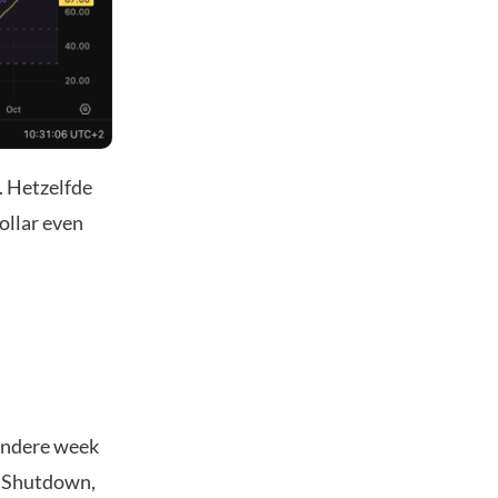
. Hetzelfde
dollar even
zondere week
t Shutdown,