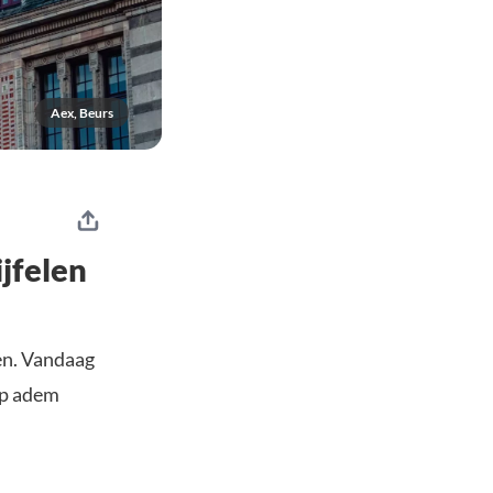
Aex, Beurs
ijfelen
en. Vandaag
op adem