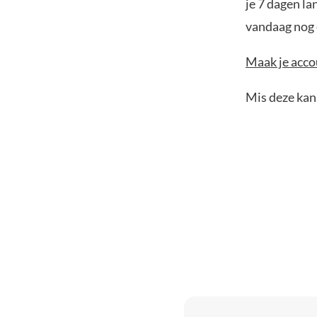
je 7 dagen la
vandaag nog e
Maak je accou
Mis deze kans