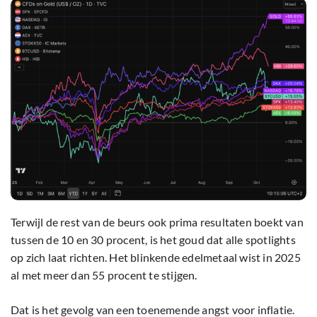
Terwijl de rest van de beurs ook prima resultaten boekt van
tussen de 10 en 30 procent, is het goud dat alle spotlights
op zich laat richten. Het blinkende edelmetaal wist in 2025
al met meer dan 55 procent te stijgen.
Dat is het gevolg van een toenemende angst voor inflatie.