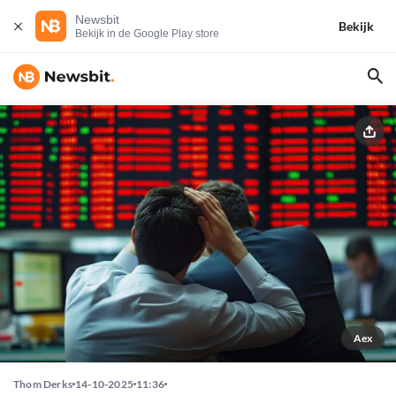
Newsbit
Bekijk
Bekijk in de Google Play store
Aex
Thom Derks
14-10-2025
11:36