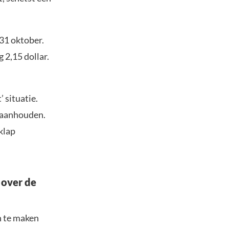
31 oktober.
 2,15 dollar.
’ situatie.
k aanhouden.
klap
 over de
n te maken