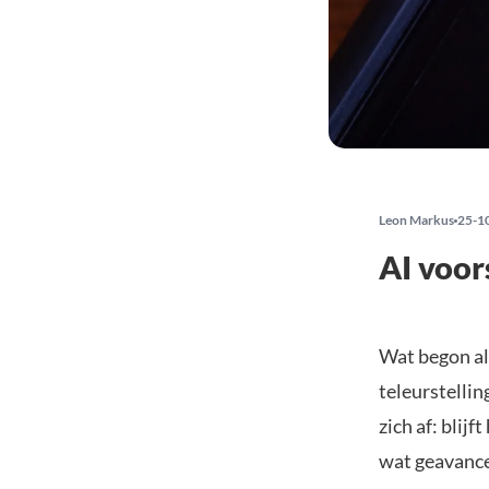
Leon Markus
25-1
AI voor
Wat begon als
teleurstelli
zich af: blijf
wat geavance