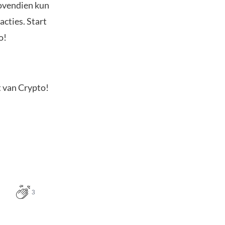
Bovendien kun
acties. Start
o!
t van Crypto!
3