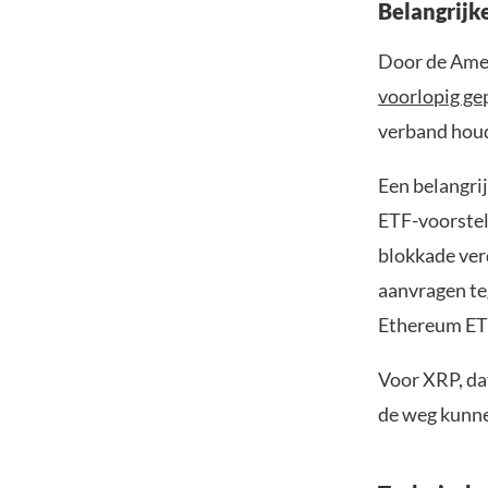
Belangrijke
Door de Amer
voorlopig ge
verband hou
Een belangri
ETF-voorstel 
blokkade ver
aanvragen te
Ethereum ETF’
Voor XRP, dat
de weg kunne