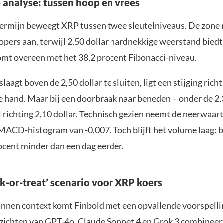
 analyse: tussen hoop en vrees
termijn beweegt XRP tussen twee sleutelniveaus. De zone 
kopers aan, terwijl 2,50 dollar hardnekkige weerstand biedt
mt overeen met het 38,2 procent Fibonacci-niveau.
slaagt boven de 2,50 dollar te sluiten, ligt een stijging rich
e hand. Maar bij een doorbraak naar beneden – onder de 2,
l richting 2,10 dollar. Technisch gezien neemt de neerwaart
 MACD-histogram van -0,007. Toch blijft het volume laag: b
ocent minder dan een dag eerder.
ick-or-treat’ scenario voor XRP koers
annen context komt Finbold met een opvallende voorspelli
nzichten van GPT-4o, Claude Sonnet 4 en Grok 3 combineert