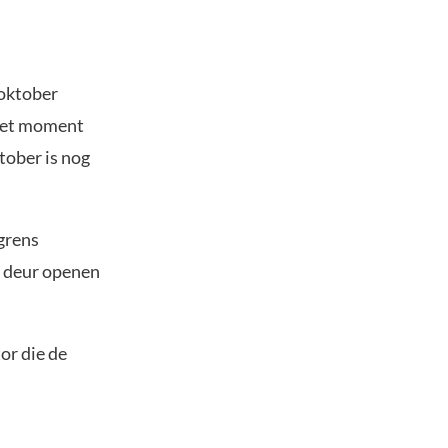
 oktober
 het moment
ktober is nog
 grens
e deur openen
or die de