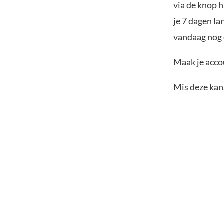
via de knop h
je 7 dagen la
vandaag nog e
Maak je accou
Mis deze kans