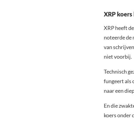
XRP koers h
XRP heeft de
noteerde de 
van schrijven
niet voorbij.
Technisch gez
fungeert als
naar een diep
En die zwakte
koers onder d