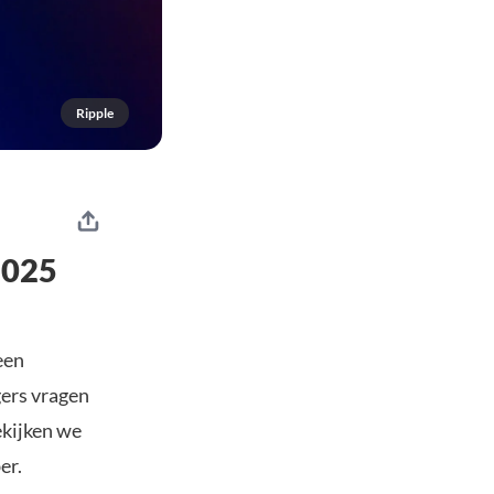
Ripple
2025
een
gers vragen
bekijken we
er.