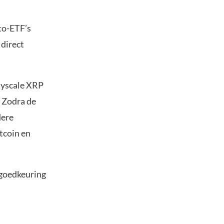
to-ETF’s
 direct
rayscale XRP
. Zodra de
dere
tcoin en
F-goedkeuring