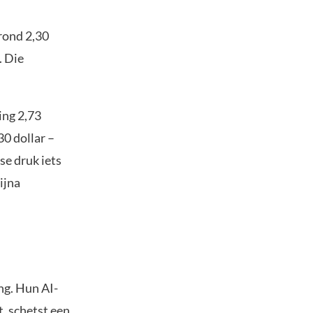
rond 2,30
. Die
ting 2,73
30 dollar –
se druk iets
ijna
ng. Hun AI-
, schetst een