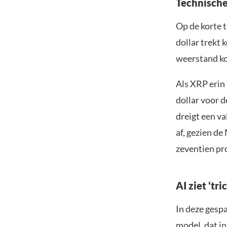
Technische
Op de korte 
dollar trekt 
weerstand ko
Als XRP erin 
dollar voor d
dreigt een va
af, gezien de
zeventien pr
AI ziet ‘tr
In deze gesp
model, dat i