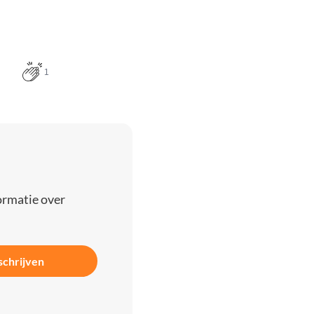
1
ormatie over
schrijven