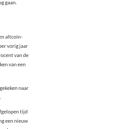
og gaan.
en altcoin-
er vorig jaar
rocent van de
eken van een
 gekeken naar
.
fgelopen tijd
ing een nieuw