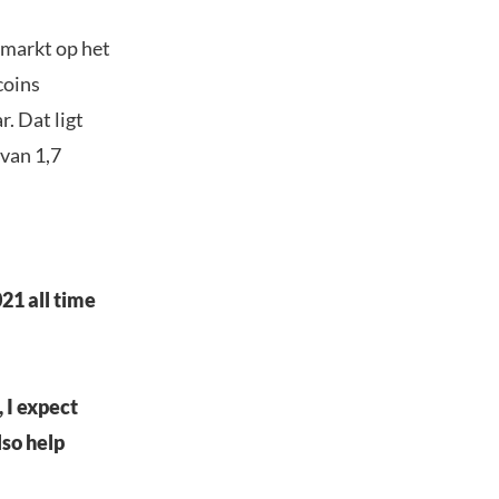
nmarkt op het
coins
. Dat ligt
 van 1,7
21 all time
 I expect
lso help