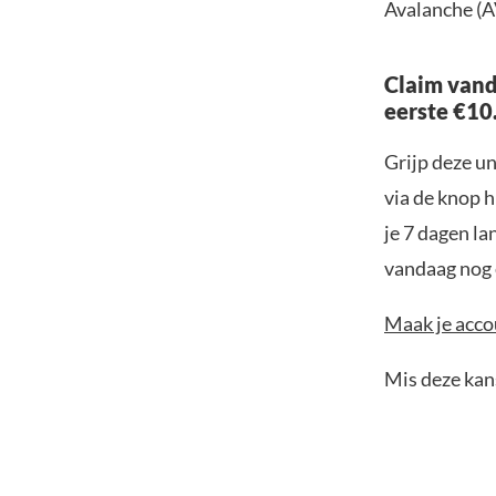
Avalanche (A
Claim vand
eerste €10
Grijp deze u
via de knop h
je 7 dagen la
vandaag nog e
Maak je accou
Mis deze kans