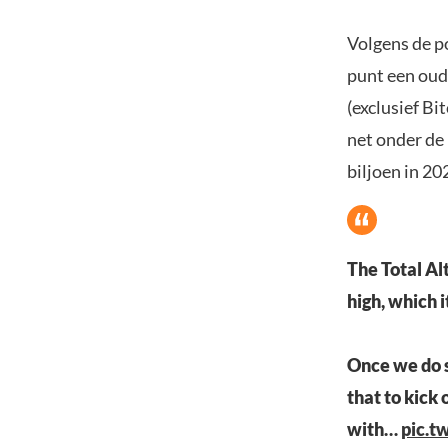
Volgens de p
punt een oud
(exclusief Bi
net onder de 
biljoen in 20
The Total Al
high, which i
Once we do s
that to kick 
with…
pic.t