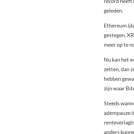
record heeft 
geleden.
Ethereum (da
gestegen, XRP
meer op te 
Nu kan het w
zetten, dan 
hebben gewac
zijn waar Bi
Steeds wanne
adempauze óf
renteverlagi
anders kunne