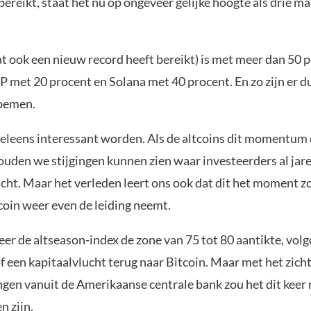
bereikt, staat het nu op ongeveer gelijke hoogte als drie 
t ook een nieuw record heeft bereikt) is met meer dan 50 
 met 20 procent en Solana met 40 procent. En zo zijn er d
noemen.
eleens interessant worden. Als de altcoins dit momentum
zouden we stijgingen kunnen zien waar investeerders al jar
ht. Maar het verleden leert ons ook dat dit het moment 
tcoin weer even de leiding neemt.
er de altseason-index de zone van 75 tot 80 aantikte, volg
 een kapitaalvlucht terug naar Bitcoin. Maar met het zich
ngen vanuit de Amerikaanse centrale bank zou het dit keer 
n zijn.