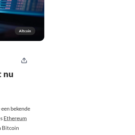
Altcoin
t nu
we een bekende
ls
Ethereum
n Bitcoin