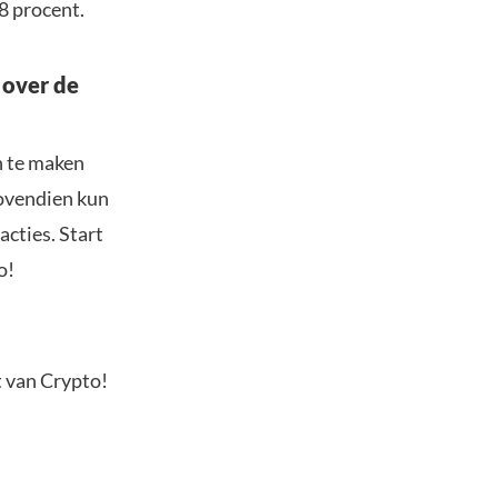
8 procent.
 over de
n te maken
Bovendien kun
acties. Start
o!
t van Crypto!