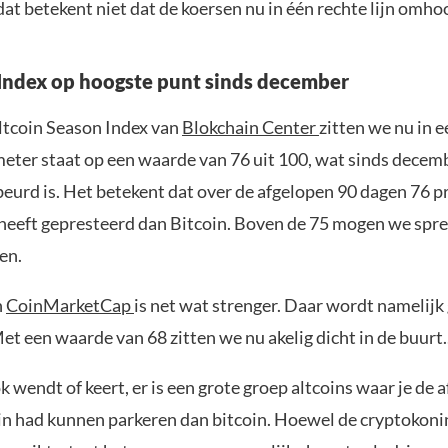
at betekent niet dat de koersen nu in één rechte lijn omho
Index op hoogste punt sinds december
ltcoin Season Index van
Blokchain Center
zitten we nu in e
meter staat op een waarde van 76 uit 100, wat sinds decemb
beurd is. Het betekent dat over de afgelopen 90 dagen 76 p
 heeft gepresteerd dan Bitcoin. Boven de 75 mogen we spr
en.
n
CoinMarketCap
is net wat strenger. Daar wordt namelijk
et een waarde van 68 zitten we nu akelig dicht in de buurt.
k wendt of keert, er is een grote groep altcoins waar je de a
d in had kunnen parkeren dan bitcoin. Hoewel de cryptokon