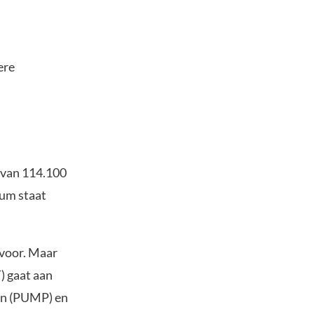
ere
s van 114.100
eum staat
 voor. Maar
) gaat aan
fun (PUMP) en