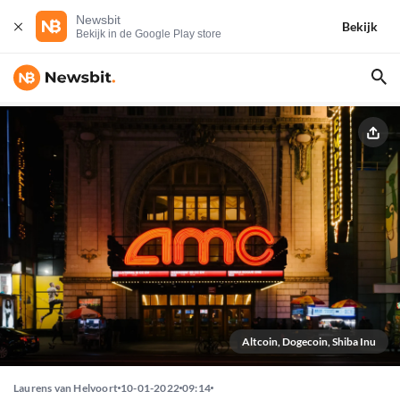
Newsbit
Bekijk
Bekijk in de Google Play store
Altcoin, Dogecoin, Shiba Inu
Laurens van Helvoort
10-01-2022
09:14