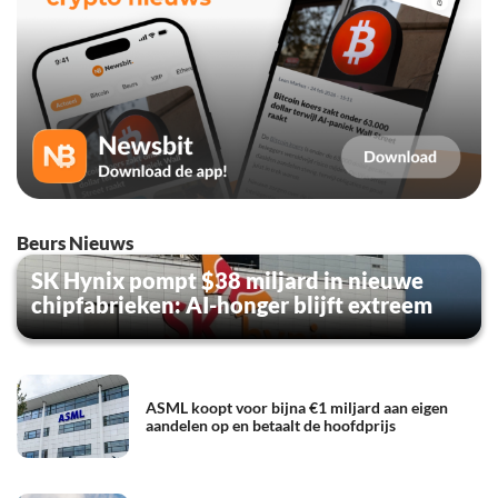
Beurs Nieuws
SK Hynix pompt $38 miljard in nieuwe
chipfabrieken: AI-honger blijft extreem
ASML koopt voor bijna €1 miljard aan eigen
aandelen op en betaalt de hoofdprijs