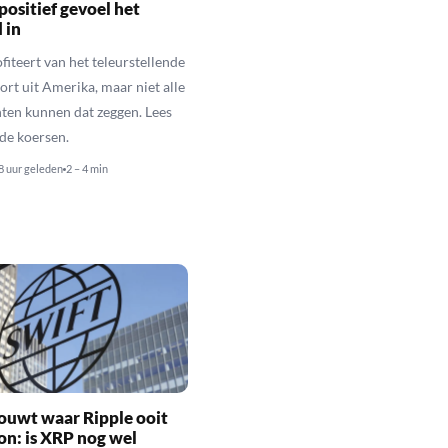
positief gevoel het
 in
fiteert van het teleurstellende
rt uit Amerika, maar niet alle
en kunnen dat zeggen. Lees
de koersen.
8 uur geleden
2 – 4 min
ouwt waar Ripple ooit
n: is XRP nog wel