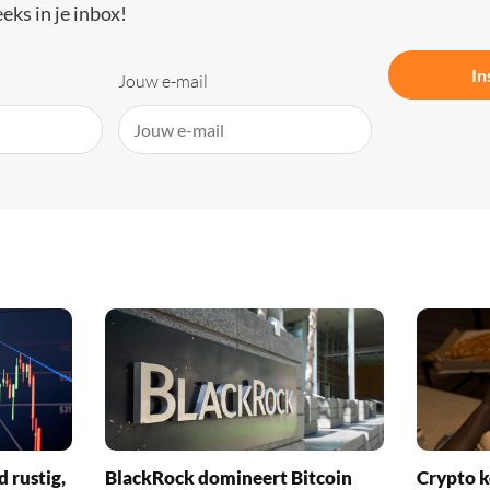
eks in je inbox!
In
Jouw e-mail
d rustig,
BlackRock domineert Bitcoin
Crypto k