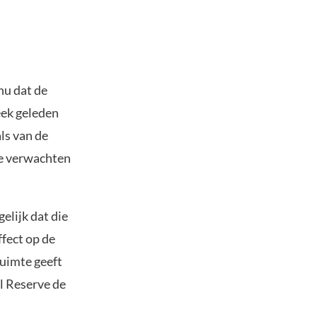
u dat de
eek geleden
ls van de
ve verwachten
elijk dat die
fect op de
uimte geeft
al Reserve de