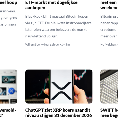
veel hoop
ETF-markt met dagelijkse
met een 
aankopen
weekend
ersniveau.
BlackRock blijft massaal Bitcoin kopen
Bitcoin pro
igt volgens
via zijn ETF. De nieuwste instroomcijfers
banenrappo
lar binnen
laten zien waarom beleggers de markt
cryptomunt
nauwlettend volgen.
meer over 
Willem Spork
4 uur geleden
1 – 3 min
Ivo Melchers
versold-
ChatGPT ziet XRP koers naar dit
SWIFT b
t?
niveau stijgen 31 december 2026
mee bego