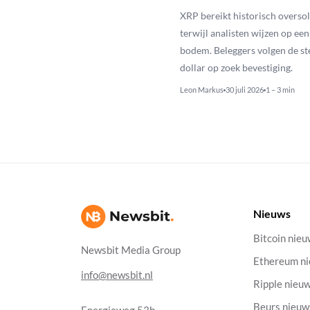
XRP bereikt historisch overso
terwijl analisten wijzen op ee
bodem. Beleggers volgen de st
dollar op zoek bevestiging.
Leon Markus
30 juli 2026
1 – 3 min
Nieuws
Bitcoin nie
Newsbit Media Group
Ethereum n
info@newsbit.nl
Ripple nieu
Beurs nieuw