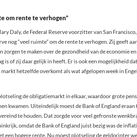
te om rente te verhogen”
ary Daly, de Federal Reserve voorzitter van San Francisco, 
ve nog “veel ruimte” om de rente te verhogen. Zij geeft aan
n zorgen te maken over de gezondheid van de economie en
 is of zij daar gelijk in heeft. Er is ook een mogelijkheid da
markt hetzelfde overkomt als wat afgelopen week in Enge
plotseling de obligatiemarkt in elkaar, waardoor grote pe
men kwamen. Uiteindelijk moest de Bank of England eraan
vereind te houden. Dat zorgde voor veel gefronste wenkbr
nkrijk, omdat de Bank of England juist bezig was de inflati
t een hogere rente. Nu moest plotseling de geldprinter w