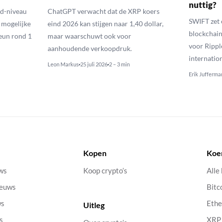
nuttig?
ld-niveau
ChatGPT verwacht dat de XRP koers
SWIFT zet 
n mogelijke
eind 2026 kan stijgen naar 1,40 dollar,
blockchain
eun rond 1
maar waarschuwt ook voor
voor Rippl
aanhoudende verkoopdruk.
internatio
Leon Markus
25 juli 2026
2 – 3 min
Erik Jufferma
Kopen
Koe
uws
Koop crypto’s
Alle
ieuws
Bitc
ws
Eth
Uitleg
s
XRP