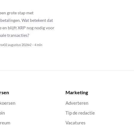
een grote stap met
betalingen. Wat betekent dat
e en blijft XRP nog nodig voor
nale transacties?
ns
02 augustus 2026
2 – 4 min
rsen
Marketing
 koersen
Adverteren
oin
Tip de redactie
ereum
Vacatures