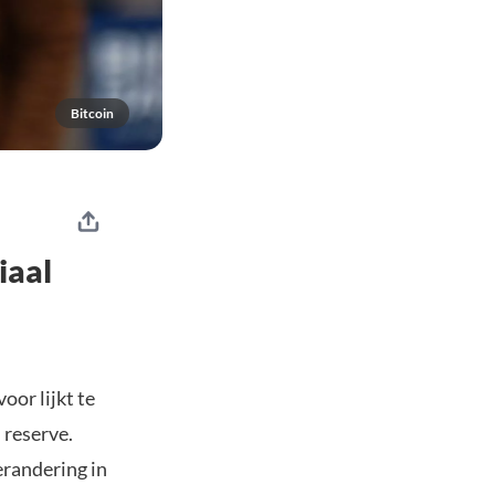
Bitcoin
iaal
or lijkt te
 reserve.
randering in