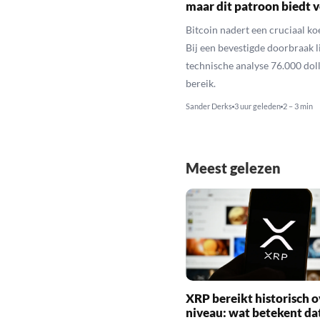
maar dit patroon biedt 
Bitcoin nadert een cruciaal ko
Bij een bevestigde doorbraak l
technische analyse 76.000 dol
bereik.
Sander Derks
3 uur geleden
2 – 3 min
Meest gelezen
XRP bereikt historisch o
niveau: wat betekent da