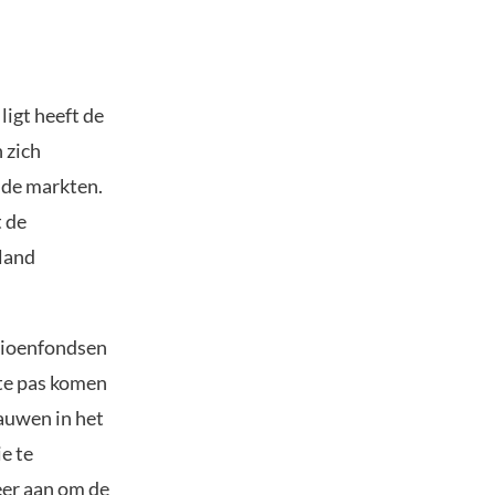
ligt heeft de
 zich
 de markten.
t de
land
nsioenfondsen
 te pas komen
auwen in het
e te
eer aan om de