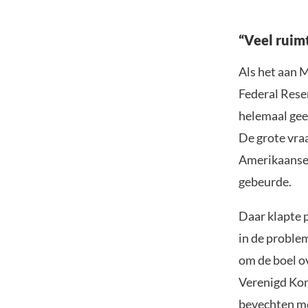
“Veel ruim
Als het aan M
Federal Reser
helemaal gee
De grote vraag
Amerikaanse 
gebeurde.
Daar klapte 
in de proble
om de boel o
Verenigd Koni
bevechten me