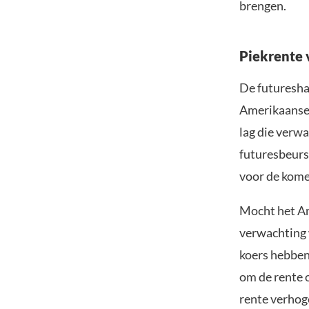
brengen.
Piekrente 
De futuresh
Amerikaanse 
lag die verwa
futuresbeurs
voor de kome
Mocht het Am
verwachting 
koers hebben
om de rente o
rente verhoge