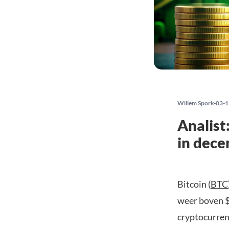
Willem Spork
03-1
Analist
in dec
Bitcoin (
BTC
weer boven 
cryptocurren