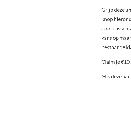
Grijp deze u
knop hierond
door tussen 
kans op maar
bestaande kl
Claim je €10 
Mis deze kans