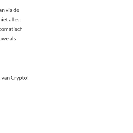
an via de
niet alles:
utomatisch
euwe als
t van Crypto!