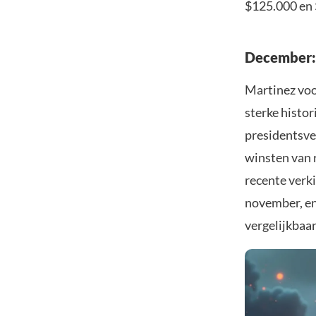
$125.000 en
December: 
Martinez voo
sterke histo
presidentsve
winsten van 
recente verk
november, en 
vergelijkbaa