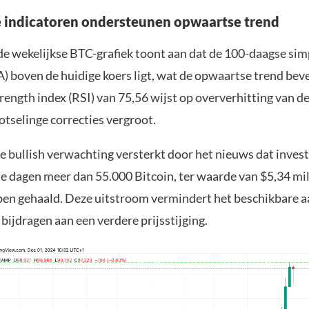
 indicatoren ondersteunen opwaartse trend
de wekelijkse BTC-grafiek toont aan dat de 100-daagse si
 boven de huidige koers ligt, wat de opwaartse trend beves
trength index (RSI) van 75,56 wijst op oververhitting van d
otselinge correcties vergroot.
e bullish verwachting versterkt door het nieuws dat inves
ie dagen meer dan 55.000 Bitcoin, ter waarde van $5,34 mil
en gehaald. Deze uitstroom vermindert het beschikbare 
bijdragen aan een verdere prijsstijging.