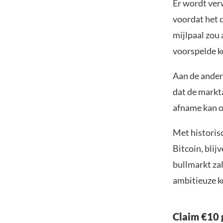
Er wordt ver
voordat het 
mijlpaal zou 
voorspelde k
Aan de ander
dat de markta
afname kan op
Met historis
Bitcoin, blij
bullmarkt za
ambitieuze k
Claim €10 