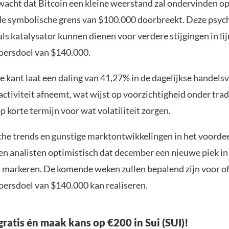
wacht dat Bitcoin een kleine weerstand zal ondervinden o
de symbolische grens van $100.000 doorbreekt. Deze psyc
als katalysator kunnen dienen voor verdere stijgingen in li
oersdoel van $140.000.
e kant laat een daling van 41,27% in de dagelijkse handels
ctiviteit afneemt, wat wijst op voorzichtigheid onder tra
 korte termijn voor wat volatiliteit zorgen.
che trends en gunstige marktontwikkelingen in het voorde
ven analisten optimistisch dat december een nieuwe piek in
l markeren. De komende weken zullen bepalend zijn voor of
oersdoel van $140.000 kan realiseren.
gratis én maak kans op €200 in Sui (SUI)!