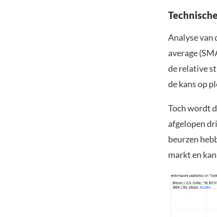
Technische
Analyse van 
average (SMA)
de relative s
de kans op pl
Toch wordt d
afgelopen dr
beurzen hebb
markt en kan 