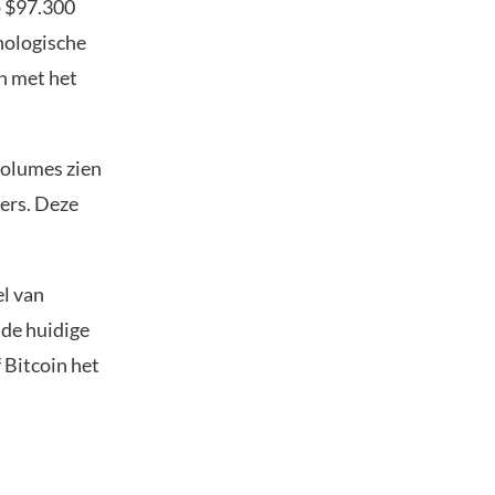
p $97.300
hologische
jn met het
volumes zien
ders. Deze
el van
 de huidige
 Bitcoin het