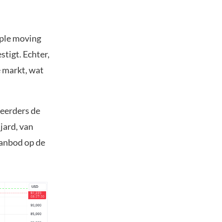
mple moving
tigt. Echter,
e markt, wat
teerders de
jard, van
aanbod op de