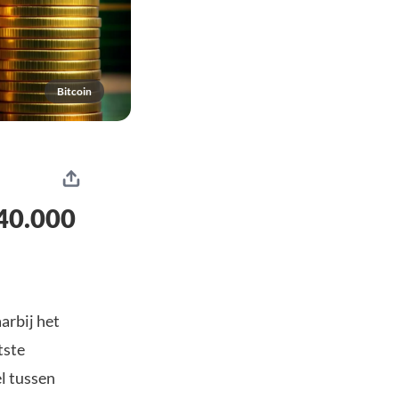
Bitcoin
140.000
arbij het
tste
l tussen