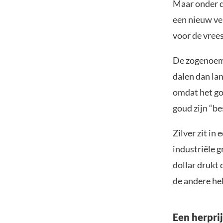
Maar onder d
een nieuw ve
voor de vrees
De zogenoemd
dalen dan la
omdat het goe
goud zijn “b
Zilver zit in
industriële g
dollar drukt 
de andere hel
Een herprij