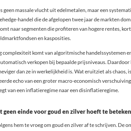
is geen massale vlucht uit edelmetalen, maar een systema
tiehedge-handel die de afgelopen twee jaar de markten dom
oomt naar segmenten die profiteren van hogere rentes, kor
geldmarktfondsen en kasposities.
ag complexiteit komt van algoritmische handelssystemen e
automatisch verkopen bij bepaalde prijsniveaus. Daardoor l
eviger dan ze in werkelijkheid is. Wat eruitziet als chaos, is
erde echo van een groter macro-economisch verschuiving
gt van een inflatieregime naar een disinflatieregime.
 geen einde voor goud en zilver hoeft te beteke
olgens hem te vroeg om goud en zilver af te schrijven. De 