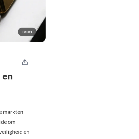
Beurs
h en
de markten
aide om
veiligheid en