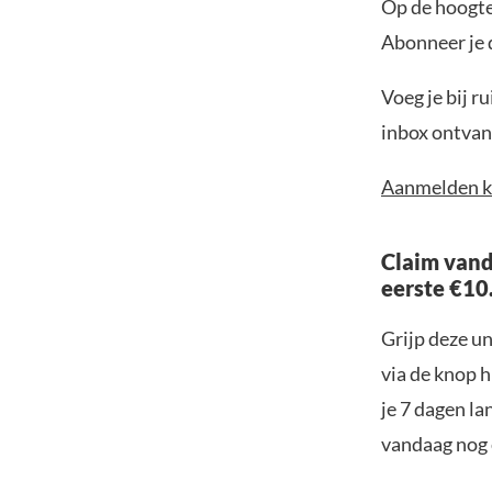
Op de hoogte 
Abonneer je 
Voeg je bij r
inbox ontvang
Aanmelden k
Claim vand
eerste €10
Grijp deze u
via de knop h
je 7 dagen la
vandaag nog e