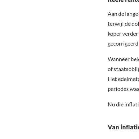
Aan de lange
terwijl de do
koper verder 
gecorrigeerd 
Wanneer bele
of staatsobli
Het edelmeta
periodes waar
Nu die inflat
Van inflat