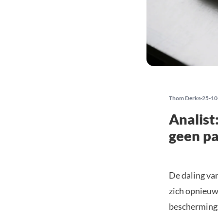
Thom Derks
25-10
Analist:
geen pa
De daling van
zich opnieuw 
bescherming t