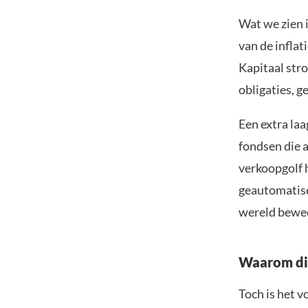
Wat we zien 
van de infla
Kapitaal str
obligaties, 
Een extra la
fondsen die 
verkoopgolf h
geautomatise
wereld bewee
Waarom dit
Toch is het v