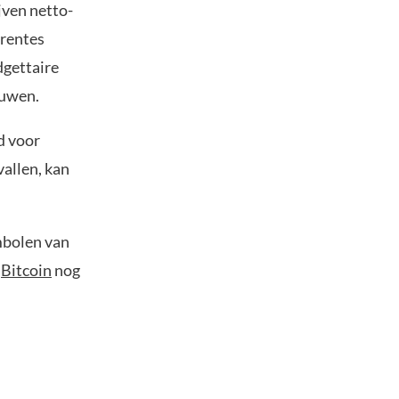
jven netto-
 rentes
dgettaire
duwen.
d voor
vallen, kan
ymbolen van
r
Bitcoin
nog