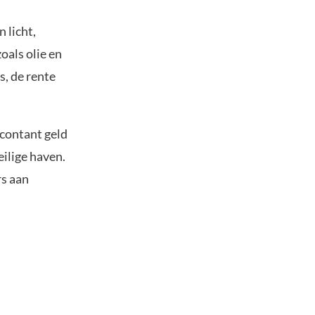
 licht,
zoals olie en
s, de rente
contant geld
eilige haven.
rs aan