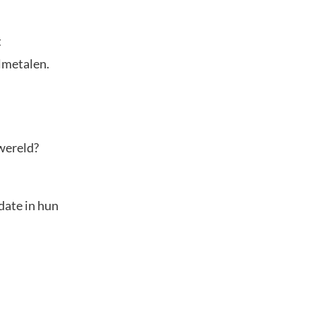
t
elmetalen.
 wereld?
date in hun