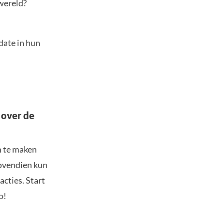
 wereld?
date in hun
 over de
n te maken
Bovendien kun
acties. Start
o!