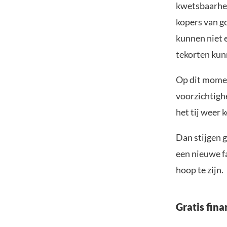
kwetsbaarhei
kopers van go
kunnen niet e
tekorten kun
Op dit momen
voorzichtighe
het tij weer 
Dan stijgen g
een nieuwe fa
hoop te zijn.
Gratis fina