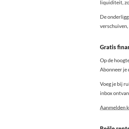
liquiditeit, z
De onderligg
verschuiven, 
Gratis fina
Op de hoogte 
Abonneer je 
Voeg je bij r
inbox ontvang
Aanmelden k
Reële rente