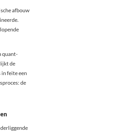
tische afbouw
ineerde.
tlopende
n quant-
ijkt de
 in feite een
sproces: de
nen
onderliggende