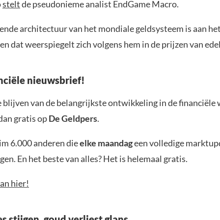
o
stelt
de pseudonieme analist EndGame Macro.
ende architectuur van het mondiale geldsysteem is aan he
en dat weerspiegelt zich volgens hem in de prijzen van ed
nciële nieuwsbrief!
blijven van de belangrijkste ontwikkeling in de financiële
dan gratis op
De Geldpers
.
uim 6.000 anderen die
elke maandag
een volledige marktup
en. En het beste van alles? Het is helemaal gratis.
an hier!
s stijgen, goud verliest glans