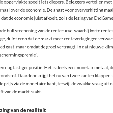
e oppervlakte speelt iets diepers. Beleggers vertellen met
rhaal over de economie. De angst voor oververhitting maa
 dat de economie juist afkoelt, zo is de lezing van EndGam
e bull steepening van de rentecurve, waarbij korte rentes
nge, duidt erop dat de markt meer renteverlagingen verwac
d gaat, maar omdat de groei vertraagt. In dat nieuwe klim
eschermingspremie”.
 een nog lastiger positie. Het is deels een monetair metaal, 
rondstof. Daardoor krijgt het nu van twee kanten klappen: 
de prijs via de monetaire kant, terwijl de zwakke vraag uit d
ft van de markt raakt.
zing van de realiteit