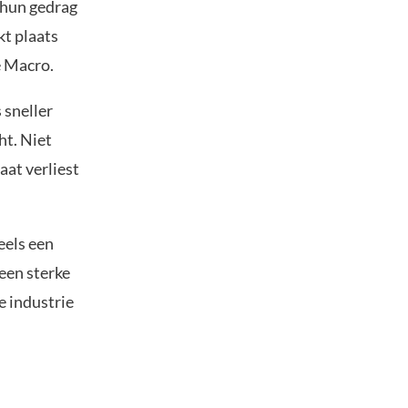
 hun gedrag
kt plaats
e Macro.
 sneller
ht. Niet
aat verliest
deels een
een sterke
e industrie