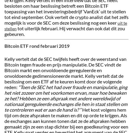
te krijgen. Kelly vertelt in een interview dat de SEC heeft
besloten om haar beslissing betreft een Bitcoin ETF
toepassing van het investeringsbedrijf ‘VanEck’ uit te stellen
tot eind september. Ook vertelt de crypto analist dat het zelfs
mogelijk is voor de SEC om deze beslissing nog een keer
uit te
tot uiterlijk februari. Hij verwacht dan ook dat dit zou
stellen
gebeuren.
Bitcoin ETF rond februari 2019
Kelly vertelt dat de SEC twijfels heeft over de weerstand van
Bitcoin tegen fraude en prijs manipulatie. De SEC vindt de
Bitcoin markt een onvoldoende gereguleerde en
onvoldoende gedimensioneerde markt. Kelly vertelt dat de
beslissing om een ETF af te keuren komt door de volgende
reden:
“Toen de SEC het had over fraude en manipulatie, ging
het niet zozeer om het voorkomen ervan, maar hoe bewaken
ze het? Hebben ze een afspraak met andere wereldwijd of
nationaal gereguleerde exchanges die hen in staat stellen om
te controleren wat er aan de hand is? “
Het kost volgens hem
tijd om deze afspraken te maken en dit op orde te krijgen. Als
de exchanges aan kunnen tonen dat ze de afspraken hebben
gemaakt zijn ze een stap dichter bij een goedkeuring voor een
ETF. Kelly gaat verder en bevestigd het argument van de SEC