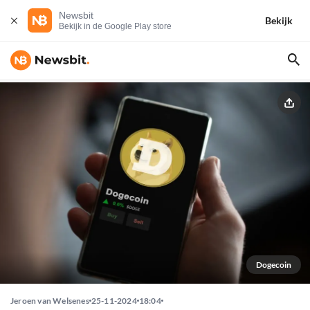
Newsbit
Bekijk
Bekijk in de Google Play store
Dogecoin
Jeroen van Welsenes
25-11-2024
18:04