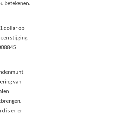
ou betekenen.
1 dollar op
een stijging
0008845
 hondenmunt
ering van
halen
tbrengen.
d is en er