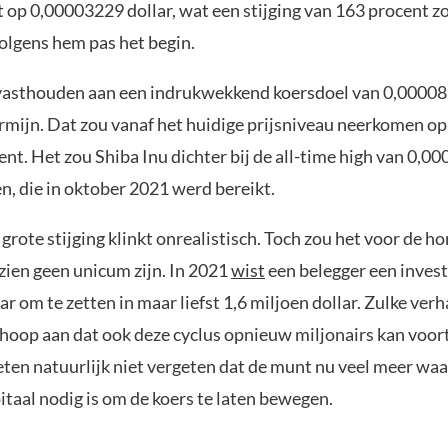
t op 0,00003229 dollar, wat een stijging van 163 procent z
volgens hem pas het begin.
 vasthouden aan een indrukwekkend koersdoel van 0,00008
rmijn. Dat zou vanaf het huidige prijsniveau neerkomen op 
nt. Het zou Shiba Inu dichter bij de all-time high van 0,0
n, die in oktober 2021 werd bereikt.
 grote stijging klinkt onrealistisch. Toch zou het voor de
zien geen unicum zijn. In 2021
wist
een belegger een invest
lar om te zetten in maar liefst 1,6 miljoen dollar. Zulke ver
hoop aan dat ook deze cyclus opnieuw miljonairs kan voor
en natuurlijk niet vergeten dat de munt nu veel meer waar
taal nodig is om de koers te laten bewegen.