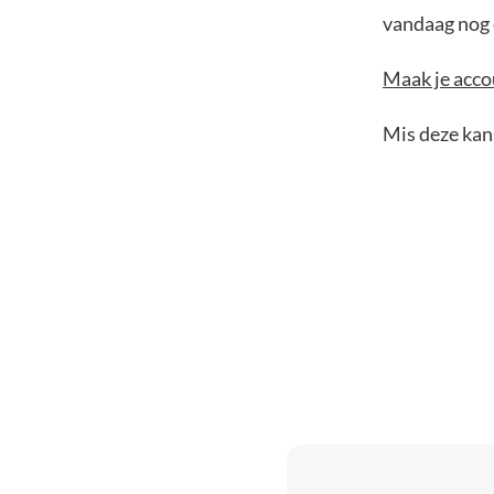
vandaag nog e
Maak je accou
Mis deze kans