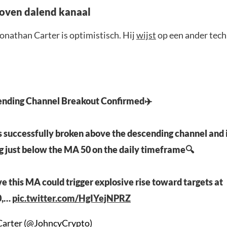
oven dalend kanaal
onathan Carter is optimistisch. Hij
wijst
op een ander tech
nding Channel Breakout Confirmed✈️
s successfully broken above the descending channel and i
g just below the MA 50 on the daily timeframe🔍
 this MA could trigger explosive rise toward targets at
0,…
pic.twitter.com/HgIYejNPRZ
Carter (@JohncyCrypto)