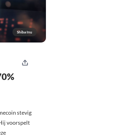
Shiba Inu
570%
emecoin stevig
Hij voorspelt
eze