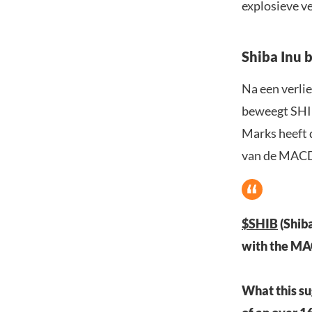
explosieve v
Shiba Inu 
Na een verlie
beweegt SHI
Marks heeft 
van de MACD
$SHIB
(Shib
with the MA
What this su