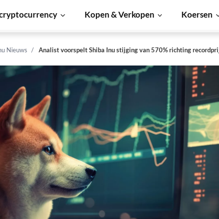
cryptocurrency
Kopen & Verkopen
Koersen
Inu Nieuws
Analist voorspelt Shiba Inu stijging van 570% richting recordpri