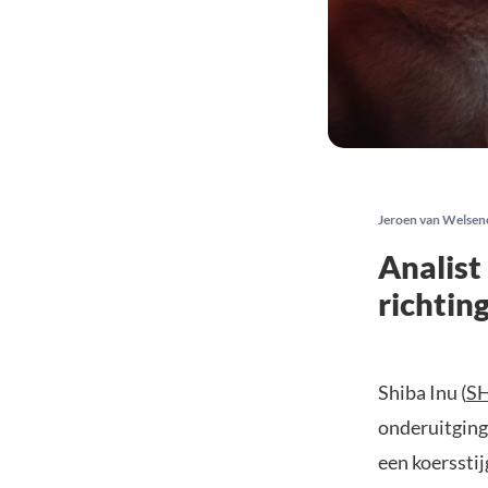
Jeroen van Welsen
Analist
richtin
Shiba Inu (
S
onderuitging
een koersstij