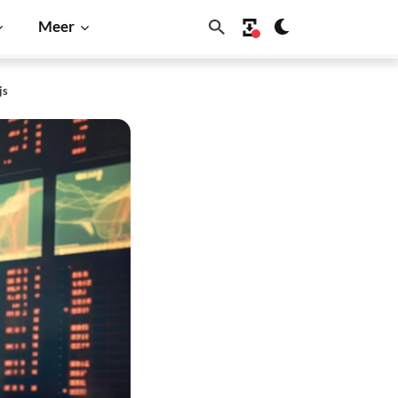
Meer
js