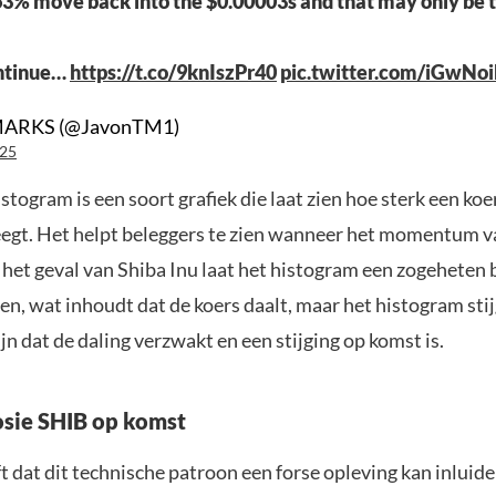
63% move back into the $0.00003s and that may only be t
ontinue…
https://t.co/9knIszPr40
pic.twitter.com/iGwNo
MARKS (@JavonTM1)
025
ogram is een soort grafiek die laat zien hoe sterk een ko
gt. Het helpt beleggers te zien wanneer het momentum v
 het geval van Shiba Inu laat het histogram een zogeheten 
en, wat inhoudt dat de koers daalt, maar het histogram stij
ijn dat de daling verzwakt en een stijging op komst is.
sie SHIB op komst
 dat dit technische patroon een forse opleving kan inluiden