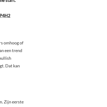
he start.
iP4H2
ers omhoog of
an een trend
bullish
gt. Dat kan
. Zijn eerste