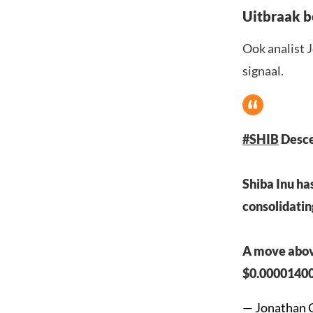
Uitbraak b
Ook analist J
signaal.
#SHIB
Desce
Shiba Inu ha
consolidatin
A move above
$0.0000140
— Jonathan 