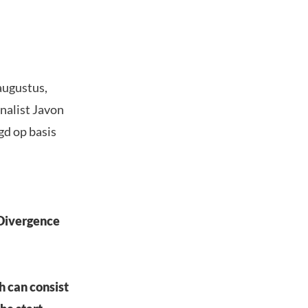
augustus,
nalist Javon
gd op basis
Divergence
h can consist