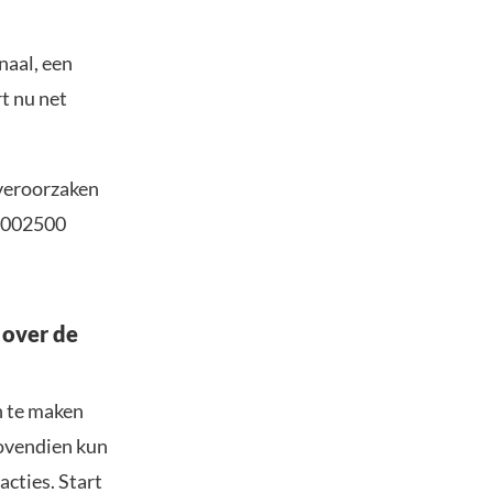
naal, een
t nu net
 veroorzaken
00002500
 over de
n te maken
Bovendien kun
acties. Start