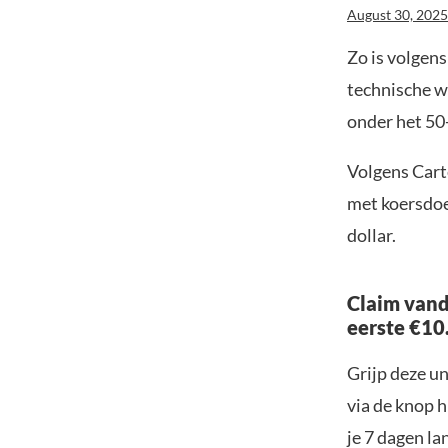
August 30, 2025
Zo is volgen
technische w
onder het 50
Volgens Cart
met koersdoe
dollar.
Claim vand
eerste €10
Grijp deze u
via de knop h
je 7 dagen la