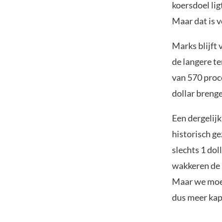
koersdoel lig
Maar dat is 
Marks blijft
de langere te
van 570 proce
dollar brenge
Een dergelijk
historisch ge
slechts 1 dol
wakkeren de 
Maar we moet
dus meer kapi