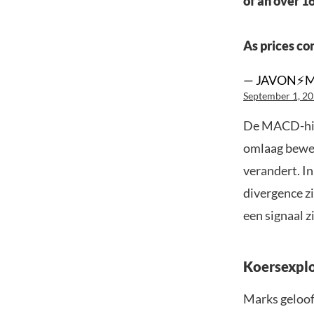
of an over 1
As prices c
— JAVON⚡️
September 1, 2
De MACD-hist
omlaag bewee
verandert. In
divergence zi
een signaal z
Koersexplo
Marks gelooft