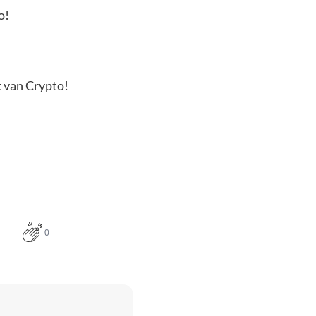
o!
t van Crypto!
0