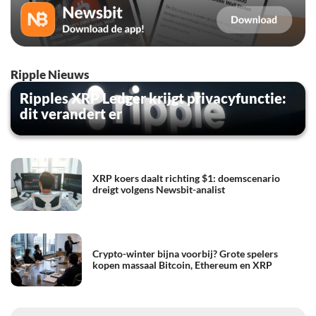
Ripple Nieuws
Ripples XRP Ledger krijgt privacyfunctie:
dit verandert er
XRP koers daalt richting $1: doemscenario
dreigt volgens Newsbit-analist
Crypto-winter bijna voorbij? Grote spelers
kopen massaal Bitcoin, Ethereum en XRP