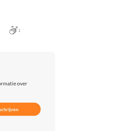
1
ormatie over
schrijven