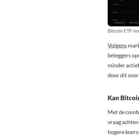
Bitcoin ETF in
Volgens
mark
beleggers o
minder actie
door dit soo
Kan Bitcoi
Met de combi
vraag achten
hogere koers