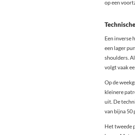
op een voort
Technische
Een inverse 
een lager pu
shoulders. Al
volgt vaak ee
Op de weekgra
kleinere patr
uit. De techn
van bijna 50 
Het tweede pa