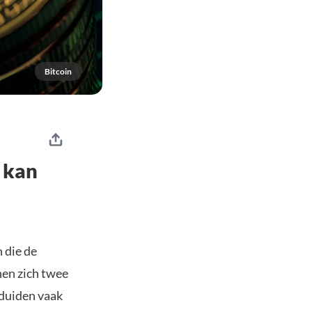
Bitcoin
s kan
 die de
nen zich twee
 duiden vaak