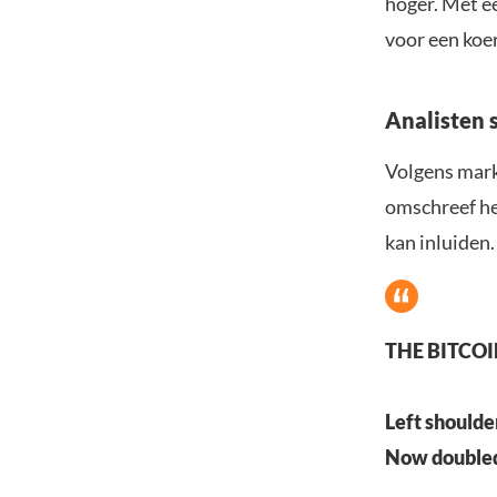
hoger. Met ee
voor een koer
Analisten 
Volgens markt
omschreef het
kan inluiden.
THE BITCO
Left shoulde
Now double