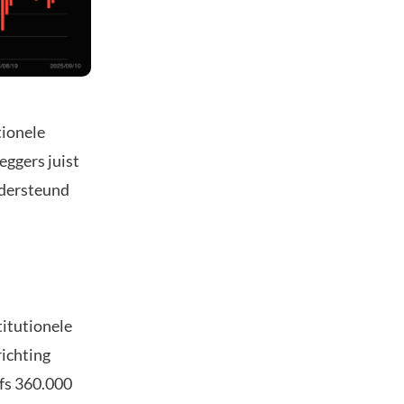
tionele
eggers juist
ndersteund
titutionele
richting
fs 360.000