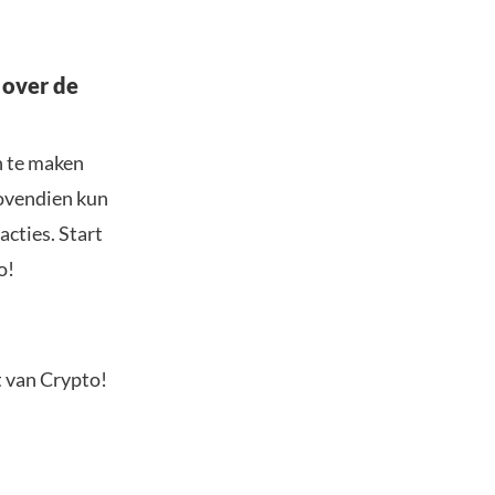
 over de
n te maken
Bovendien kun
acties. Start
o!
t van Crypto!