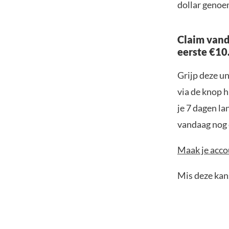
dollar genoe
Claim vand
eerste €10
Grijp deze u
via de knop h
je 7 dagen la
vandaag nog e
Maak je accou
Mis deze kans