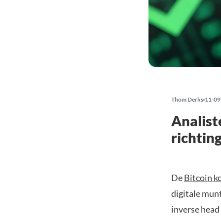
Thom Derks
11-09
Analist
richting
De
Bitcoin k
digitale mun
inverse head