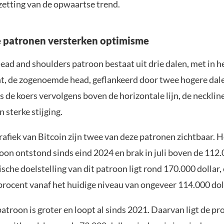
zetting van de opwaartse trend.
 patronen versterken optimisme
head and shoulders patroon bestaat uit drie dalen, met in 
nt, de zogenoemde head, geflankeerd door twee hogere dale
s de koers vervolgens boven de horizontale lijn, de necklin
n sterke stijging.
fiek van Bitcoin zijn twee van deze patronen zichtbaar. H
oon ontstond sinds eind 2024 en brak in juli boven de 112.
ische doelstelling van dit patroon ligt rond 170.000 dollar, 
procent vanaf het huidige niveau van ongeveer 114.000 dol
troon is groter en loopt al sinds 2021. Daarvan ligt de pro