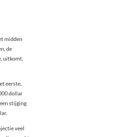
het midden
n, de
e, uitkomt,
et eerste,
000 dollar
een stijging
lar.
jectie veel