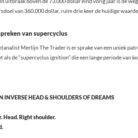
n uitbraak boven de 73.000 dollar eind vorig jaar is de we
sdoel van 360.000 dollar, ruim drie keer de huidige waarde
spreken van supercyclus
analist Merlijn The Trader is er sprake van een uniek patr
 als de “supercyclus ignition” die een lange periode van ko
IN INVERSE HEAD & SHOULDERS OF DREAMS
r. Head. Right shoulder.
d.