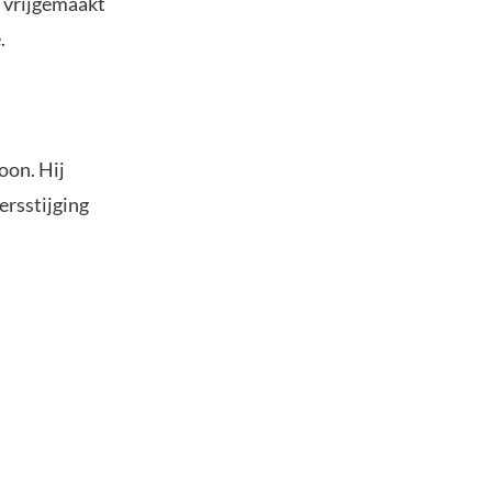
g vrijgemaakt
.
oon. Hij
ersstijging