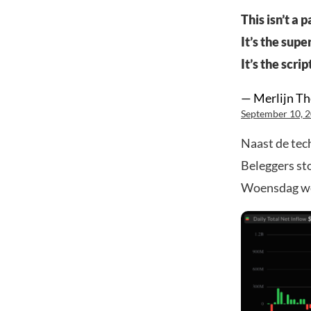
This isn’t a p
It’s the supe
It’s the scrip
— Merlijn Th
September 10, 
Naast de tec
Beleggers sto
Woensdag wer