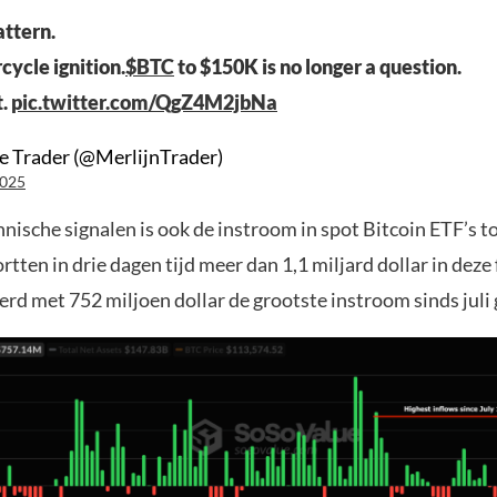
attern.
rcycle ignition.
$BTC
to $150K is no longer a question.
t.
pic.twitter.com/QgZ4M2jbNa
e Trader (@MerlijnTrader)
2025
hnische signalen is ook de instroom in spot Bitcoin ETF’s
rtten in drie dagen tijd meer dan 1,1 miljard dollar in deze
d met 752 miljoen dollar de grootste instroom sinds juli