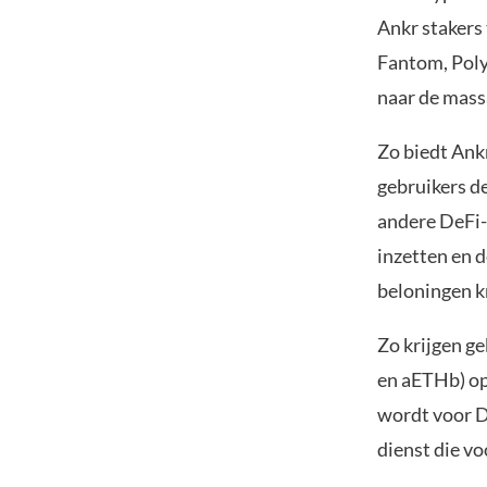
Ankr stakers
Fantom, Poly
naar de mass
Zo biedt Ank
gebruikers de
andere DeFi-
inzetten en 
beloningen k
Zo krijgen g
en aETHb) op 
wordt voor De
dienst die voo