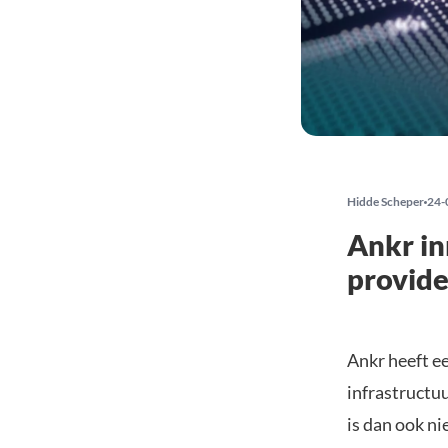
Hidde Scheper
24-
Ankr i
provide
Ankr heeft e
infrastructu
is dan ook n