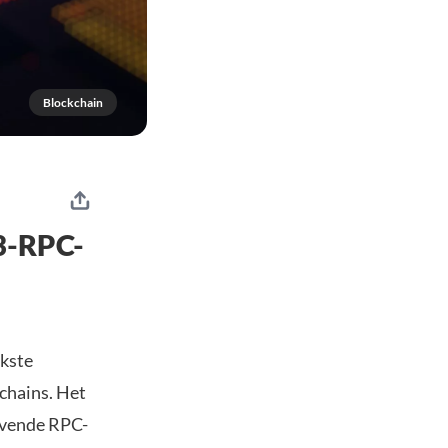
Blockchain
3-RPC-
jkste
chains. Het
evende RPC-