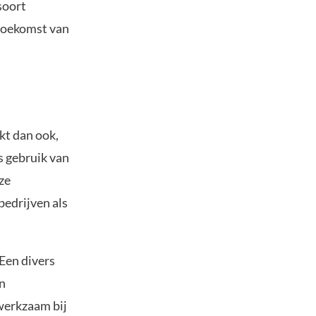
soort
 toekomst van
kt dan ook,
s gebruik van
ze
bedrijven als
 Een divers
n
werkzaam bij