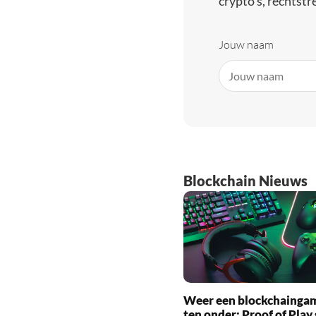
crypto’s, rechtstre
Jouw naam
Blockchain Nieuws
Weer een blockchainga
ten onder: Proof of Play