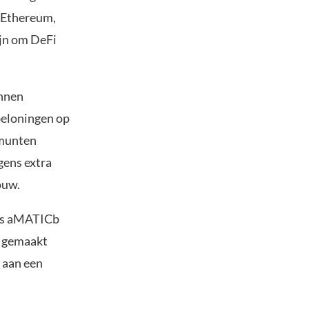
, Ethereum,
ijn om DeFi
unnen
 beloningen op
 munten
gens extra
ouw.
als aMATICb
k gemaakt
s aan een