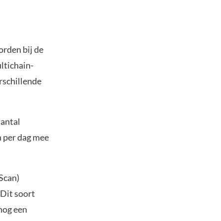
orden bij de
ltichain-
rschillende
aantal
n per dag mee
 Scan)
 Dit soort
 nog een