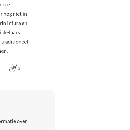
rdere
 nog niet in
rin Infura en
ikkelaars
 traditioneel
men.
2
ormatie over