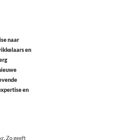
ise naar
ikkelaars en
erg
 nieuwe
revende
expertise en
r. Zo geeft