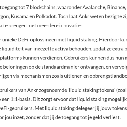
 toegang tot 7 blockchains, waaronder Avalanche, Binance
gon, Kusama en Polkadot. Toch laat Ankr weten bezig te z
a te brengen met meerdere innovaties.
r unieke DeFi-oplossingen met liquid staking. Hierdoor k
 liquiditeit van ingezette activa behouden, zodat ze extra
platforms kunnen verdienen. Gebruikers kunnen dus hun
de beloningen op de standaardmanier ontvangen, en vervol
rijgen via mechanismen zoals uitlenen en opbrengstlandb
ebruikers van Ankr zogenoemde ‘liquid staking tokens’ (zo
een 1:1-basis. Dit zorgt ervoor dat liquid staking mogelij
Fi-gebruikers. Met liquid staking delegeer jij jouw token
r jou inzet, zonder dat jij de toegang tot je geld verliest.