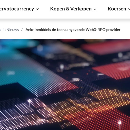
cryptocurrency
Kopen & Verkopen
Koersen
hain Nieuws
Ankr inmiddels de toonaangevende Web3-RPC-provider