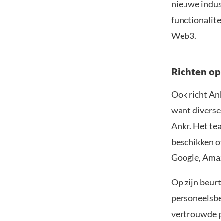
nieuwe indust
functionalit
Web3.
Richten op
Ook richt An
want diverse
Ankr. Het tea
beschikken o
Google, Amaz
Op zijn beurt
personeelsbe
vertrouwde p