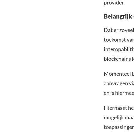
provider.
Belangrijk
Dat er zovee
toekomst van
interopablit
blockchains 
Momenteel bi
aanvragen vi
en is hiermee
Hiernaast hee
mogelijk maa
toepassingen 