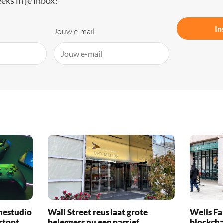
eks in je inbox!
In
Jouw e-mail
mestudio
Wall Street reus laat grote
Wells Fa
 stopt
beleggers nu een passief
blockcha