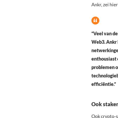
Ankr, zei hie
“Veel van de
Web3. Ankr 
netwerkingen
enthousiast 
problemen op
technologieb
efficiëntie.”
Ook staker
Ook crypto-s