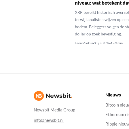
niveau: wat betekent da
XRP bereikt historisch overso
terwijl analisten wijzen op ee
bodem. Beleggers volgen de st
dollar op zoek bevestiging.
Leon Markus
30 juli 2026
1 – 3 min
Nieuws
Bitcoin nie
Newsbit Media Group
Ethereum n
info@newsbit.nl
Ripple nieu