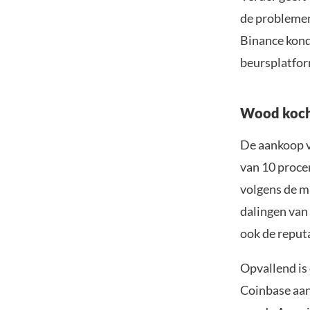
de problemen
Binance kondi
beursplatfor
Wood koch
De aankoop v
van 10 proce
volgens de m
dalingen van 
ook de reput
Opvallend is
Coinbase aand