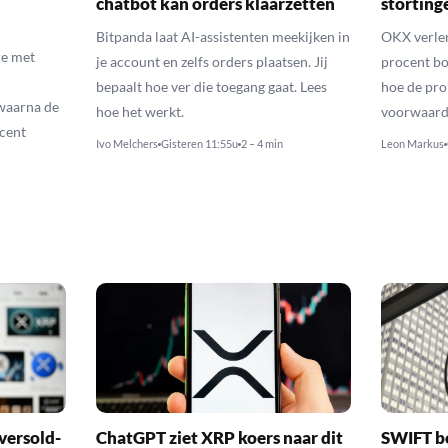
chatbot kan orders klaarzetten
storting
Bitpanda laat AI-assistenten meekijken in
OKX verlen
e met
je account en zelfs orders plaatsen. Jij
procent bo
bepaalt hoe ver die toegang gaat. Lees
hoe de pro
waarna de
hoe het werkt.
voorwaarde
cent
Ivo Melchers
Gisteren 11:55u
2 – 4 min
Leon Markus
versold-
ChatGPT ziet XRP koers naar dit
SWIFT b