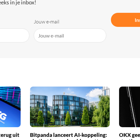
eks in je inbox!
In
Jouw e-mail
erug uit
Bitpanda lanceert AI-koppeling:
OKX geef