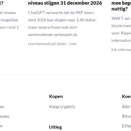
t?
niveau stijgen 31 december 2026
mee bego
nuttig?
ld-niveau
ChatGPT verwacht dat de XRP koers
SWIFT zet 
n mogelijke
eind 2026 kan stijgen naar 1,40 dollar,
blockchain
eun rond 1
maar waarschuwt ook voor
voor Rippl
aanhoudende verkoopdruk.
internatio
Leon Markus
25 juli 2026
2 – 3 min
Erik Jufferma
Kopen
Koe
uws
Koop crypto’s
Alle
ieuws
Bitc
ws
Eth
Uitleg