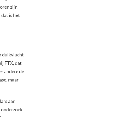
oren zijn.
dat is het
 duikvlucht
ij FTX, dat
er andere de
base, maar
lars aan
et onderzoek