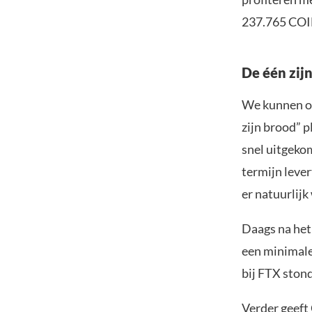
237.765 COIN
De één zij
We kunnen op
zijn brood” 
snel uitgekom
termijn lever
er natuurlijk
Daags na het
een minimale 
bij FTX stond
Verder geeft