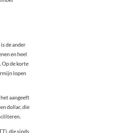
is de ander
kenen en heel
. Op de korte
ermijn lopen
 het aangeeft
n dollar, die
ciliteren.
T), die sinds