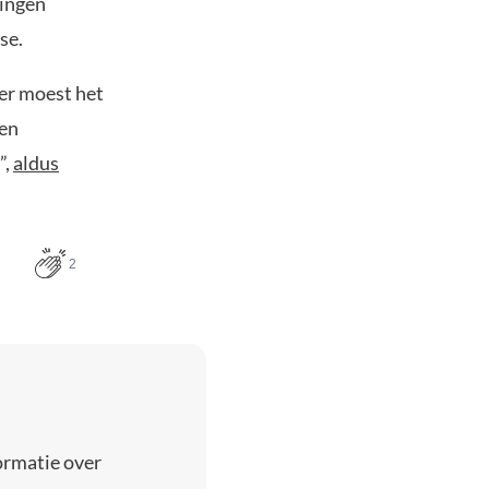
gingen
se.
er moest het
ren
”,
aldus
2
ormatie over