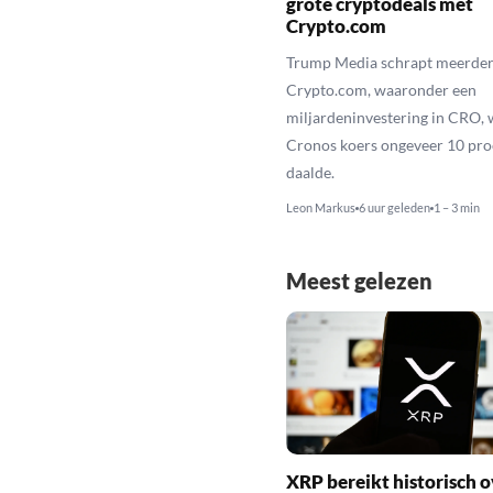
grote cryptodeals met
Crypto.com
Trump Media schrapt meerder
Crypto.com, waaronder een
miljardeninvestering in CRO, 
Cronos koers ongeveer 10 pro
daalde.
Leon Markus
6 uur geleden
1 – 3 min
Meest gelezen
XRP bereikt historisch o