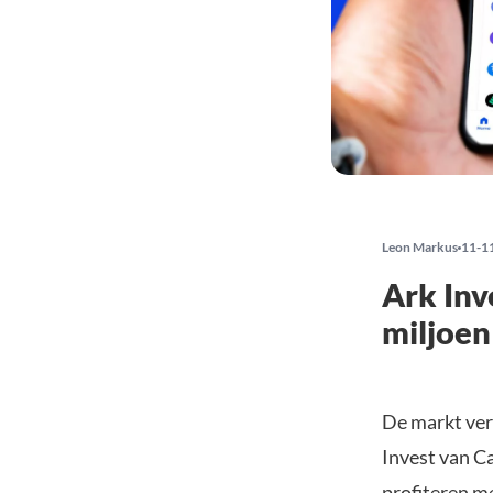
Leon Markus
11-1
Ark Inv
miljoen
De markt ver
Invest van Ca
profiteren me