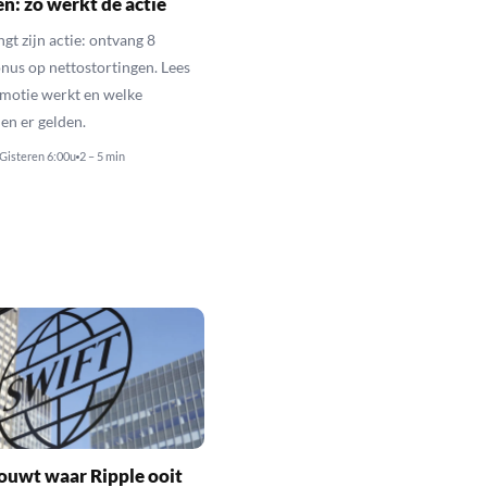
en: zo werkt de actie
gt zijn actie: ontvang 8
nus op nettostortingen. Lees
motie werkt en welke
n er gelden.
Gisteren 6:00u
2 – 5 min
ouwt waar Ripple ooit