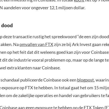
 aandelen voor ongeveer 12,1 miljoen dollar.
n dood
 deze transactie rustig het spreekwoord “de een zijn dood 
plakken. Na
omvallen van FTX
zijn ze bij Ark Invest gaan re
en op het feit dat dit weleens goed kan zijn voor Coinbase
t dit de industrie vooral problemen op, maar op de lange t
 wel extra klanten naar Coinbase.
 schandaal publiceerde Coinbase ook een
blogpost
, waarin
exposure op FTX te hebben. In totaal gaat het om 15 miljoe
en om de zakelijke operaties en handel van gebruikers te fa
 Coinbase aan geen exposure te hebben op de FTX Token (FT