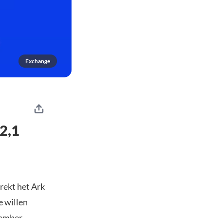
Exchange
2,1
rekt het Ark
e willen
vember