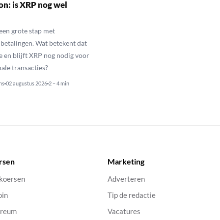
n: is XRP nog wel
een grote stap met
betalingen. Wat betekent dat
e en blijft XRP nog nodig voor
nale transacties?
ns
02 augustus 2026
2 – 4 min
rsen
Marketing
 koersen
Adverteren
oin
Tip de redactie
ereum
Vacatures