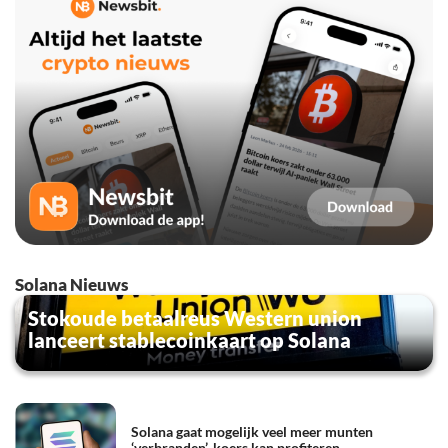
Solana Nieuws
Stokoude betaalreus Western union
lanceert stablecoinkaart op Solana
Solana gaat mogelijk veel meer munten
‘verbranden’, koers kan profiteren