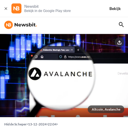
Newsbit
Bekijk
Bekijk in de Google Play store
Altcoin, Avalanche
Hidde Scheper
13-12-2024
22:04