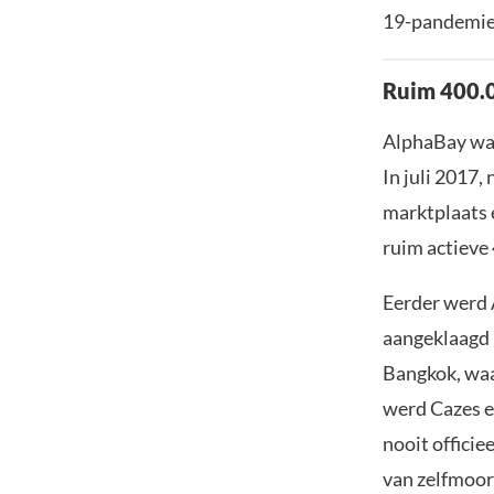
19-pandemie.
Ruim 400.0
AlphaBay was
In juli 2017,
marktplaats e
ruim actieve 
Eerder werd A
aangeklaagd 
Bangkok, waa
werd Cazes e
nooit officie
van zelfmoor