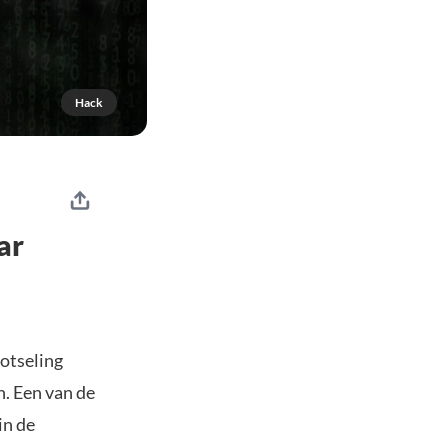
Hack
ar
otseling
n. Een van de
in de