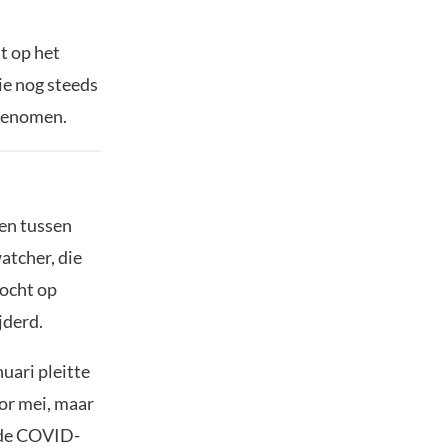
t op het
tie nog steeds
 genomen.
len tussen
atcher, die
zocht op
jderd.
uari pleitte
oor mei, maar
jde COVID-