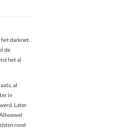
 het darknet.
ei de
ist het al
aats, al
er in
werd. Later
. Alhoewel
uchten rond