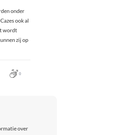
orden onder
 Cazes ook al
it wordt
unnen zij op
0
ormatie over