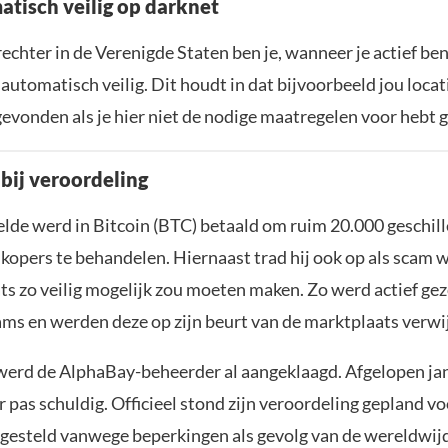
atisch veilig op darknet
echter in de Verenigde Staten ben je, wanneer je actief ben
 automatisch veilig. Dit houdt in dat bijvoorbeeld jou loca
evonden als je hier niet de nodige maatregelen voor hebt
 bij veroordeling
lde werd in Bitcoin (BTC) betaald om ruim 20.000 geschil
kopers te behandelen. Hiernaast trad hij ook op als scam w
ts zo veilig mogelijk zou moeten maken. Zo werd actief ge
ams en werden deze op zijn beurt van de marktplaats verwi
 werd de AlphaBay-beheerder al aangeklaagd. Afgelopen jan
er pas schuldig. Officieel stond zijn veroordeling gepland v
tgesteld vanwege beperkingen als gevolg van de wereldwi