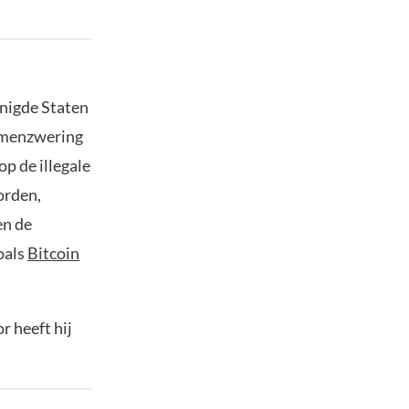
renigde Staten
samenzwering
p de illegale
orden,
en de
oals
Bitcoin
 heeft hij