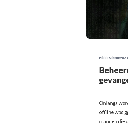
Hidde Scheper
02-
Beheerd
gevange
Onlangs werd
offline was
g
mannen die d