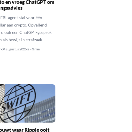
pto en vroeg ChatGPT om
ingsadvies
FBI-agent stal voor één
llar aan crypto. Opvallend
rd ook een ChatGPT-gesprek
als bewijs in strafzaak.
r
04 augustus 2026
2 – 3 min
ouwt waar Ripple ooit