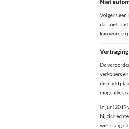
Niet autom
Volgens een r
darknet, niet
kan worden g
Vertraging
De veroordee
verkopers en 
de marktplaa
mogelijke sc
In juni 2019
hij zich echt
werd lang ui