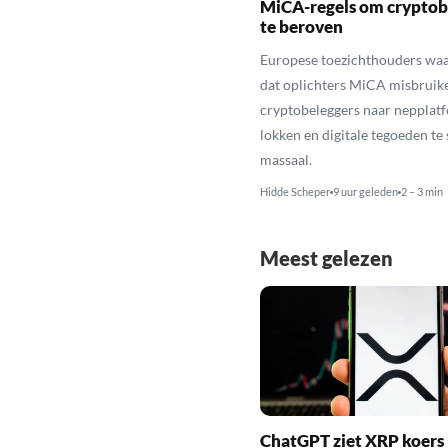
MiCA-regels om cryptob
te beroven
Europese toezichthouders wa
dat oplichters MiCA misbruik
cryptobeleggers naar nepplatf
lokken en digitale tegoeden te 
massaal.
Hidde Scheper
9 uur geleden
2 – 3 min
Meest gelezen
ChatGPT ziet XRP koers 