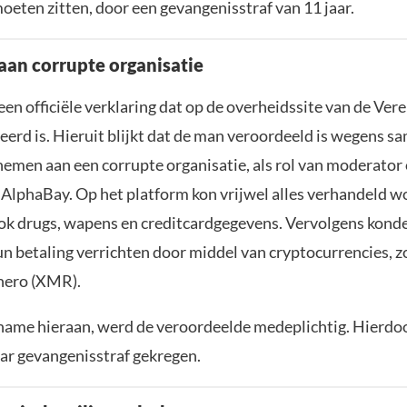
oeten zitten, door een gevangenisstraf van 11 jaar.
an corrupte organisatie
t een officiële verklaring dat op de overheidssite van de Ve
ceerd is. Hieruit blijkt dat de man veroordeeld is wegens 
nemen aan een corrupte organisatie, als rol van moderator o
 AlphaBay. Op het platform kon vrijwel alles verhandeld w
k drugs, wapens en creditcardgegevens. Vervolgens kond
un betaling verrichten door middel van cryptocurrencies, z
ero (XMR).
name hieraan, werd de veroordeelde medeplichtig. Hierdoor
aar gevangenisstraf gekregen.