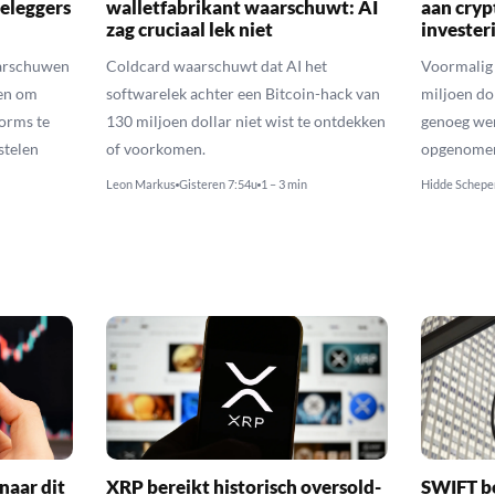
eleggers
walletfabrikant waarschuwt: AI
aan cry
zag cruciaal lek niet
invester
arschuwen
Coldcard waarschuwt dat AI het
Voormalig 
en om
softwarelek achter een Bitcoin-hack van
miljoen do
orms te
130 miljoen dollar niet wist te ontdekken
genoeg we
stelen
of voorkomen.
opgenomen 
Leon Markus
Gisteren 7:54u
1 – 3 min
Hidde Schepe
naar dit
XRP bereikt historisch oversold-
SWIFT b