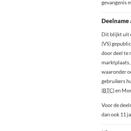
gevangenis m
Deelname a
Dit blijkt ui
(VS) gepubli
door deel te 
marktplaats,
waaronder oo
gebruikers h
(BTC)
en Mon
Voor de deel
dan ook 11 j