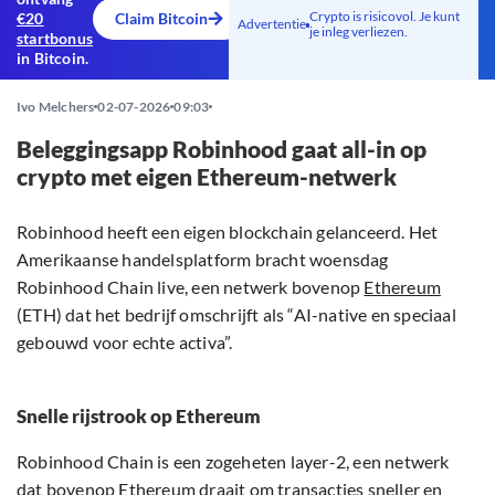
Crypto is risicovol. Je kunt
€20
Claim Bitcoin
Advertentie
je inleg verliezen.
startbonus
in Bitcoin.
Ivo Melchers
02-07-2026
09:03
Beleggingsapp Robinhood gaat all-in op
crypto met eigen Ethereum-netwerk
Robinhood heeft een eigen blockchain gelanceerd. Het
Amerikaanse handelsplatform bracht woensdag
Robinhood Chain live, een netwerk bovenop
Ethereum
(ETH) dat het bedrijf omschrijft als “AI-native en speciaal
gebouwd voor echte activa”.
Snelle rijstrook op Ethereum
Robinhood Chain is een zogeheten layer-2, een netwerk
dat bovenop Ethereum draait om transacties sneller en