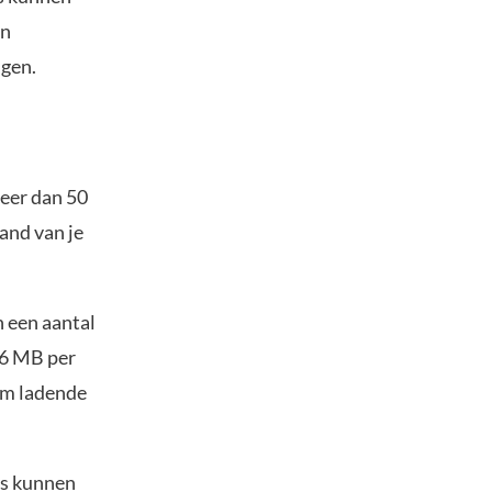
en
igen.
eer dan 50
land van je
n een aantal
46 MB per
aam ladende
rs kunnen