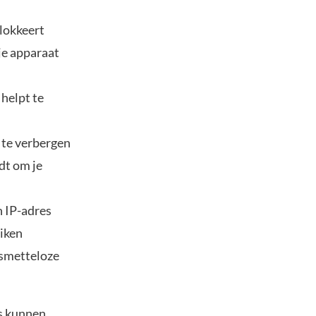
lokkeert
je apparaat
helpt te
 te verbergen
dt om je
n IP-adres
uiken
 smetteloze
rs kunnen