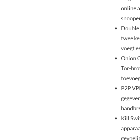
online 
snooper
Double 
twee kee
voegt ee
Onion O
Tor-bro
toevoeg
P2P VPN
gegeven
bandbre
Kill Sw
apparaa
gevoeli