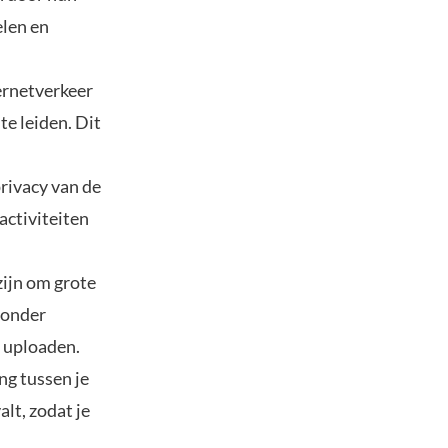
elen en
ernetverkeer
te leiden. Dit
rivacy van de
activiteiten
ijn om grote
zonder
 uploaden.
ng tussen je
lt, zodat je