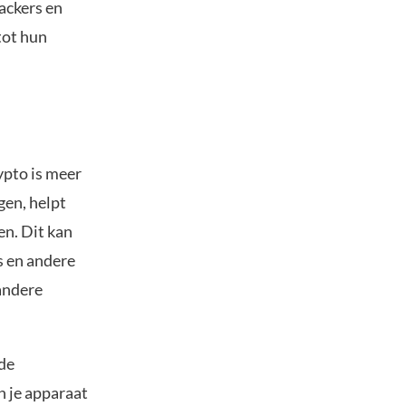
ackers en
tot hun
ypto is meer
gen, helpt
en. Dit kan
s en andere
andere
rde
n je apparaat