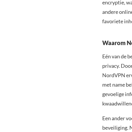
encryptie, w
andere onlin
favoriete inh
Waarom No
Eén van de b
privacy. Door
NordVPN ervoo
met name bela
gevoelige in
kwaadwillen
Een ander vo
beveiliging.