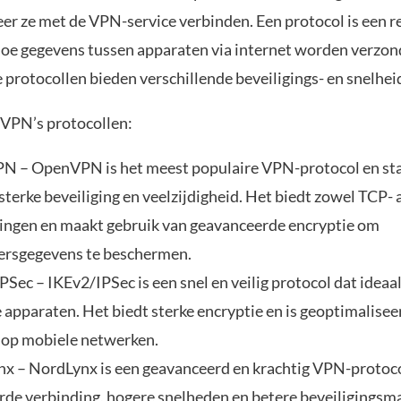
er ze met de VPN-service verbinden. Een protocol is een r
hoe gegevens tussen apparaten via internet worden verzon
 protocollen bieden verschillende beveiligings- en snelhei
dVPN’s protocollen:
 – OpenVPN is het meest populaire VPN-protocol en st
 sterke beveiliging en veelzijdigheid. Het biedt zowel TCP-
ingen en maakt gebruik van geavanceerde encryptie om
ersgegevens te beschermen.
Sec – IKEv2/IPSec is een snel en veilig protocol dat ideaal
 apparaten. Het biedt sterke encryptie en is geoptimalisee
 op mobiele netwerken.
x – NordLynx is een geavanceerd en krachtig VPN-protoco
rde verbinding, hogere snelheden en betere beveiligingsm