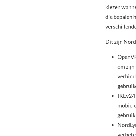
kiezen wanne
die bepalen 
verschillende
Dit zijn Nor
OpenVPN
om zijn
verbind
gebruik
IKEv2/IP
mobiele
gebruik
NordLyn
verbete