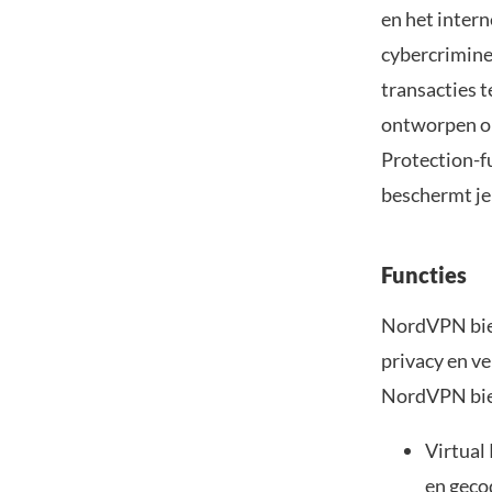
en het inter
cybercrimine
transacties 
ontworpen om
Protection-fu
beschermt je
Functies
NordVPN bied
privacy en ve
NordVPN bied
Virtual
en geco