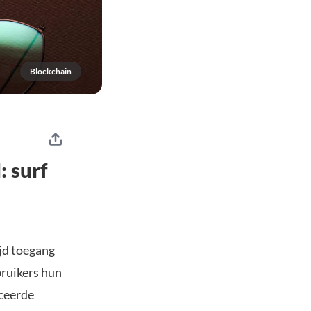
Blockchain
 surf
jd toegang
bruikers hun
nceerde