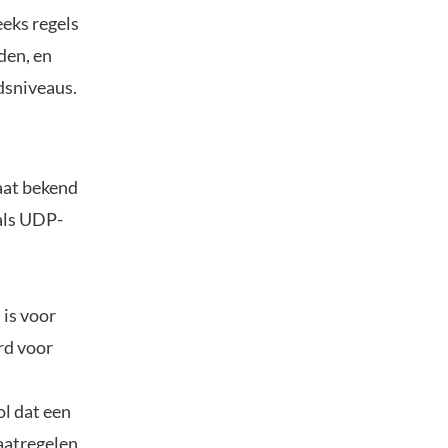
eeks regels
den, en
dsniveaus.
aat bekend
 als UDP-
 is voor
rd voor
l dat een
aatregelen