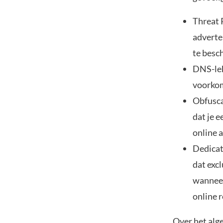
Threat 
adverte
te besc
DNS-lek
voorkom
Obfusca
dat je 
online a
Dedicat
dat excl
wanneer
online r
Over het alg