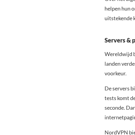
helpen hun o
uitstekende k
Servers & 
Wereldwijd b
landen verdee
voorkeur.
De servers bi
tests komt d
seconde. Dank
internetpagin
NordVPN bied