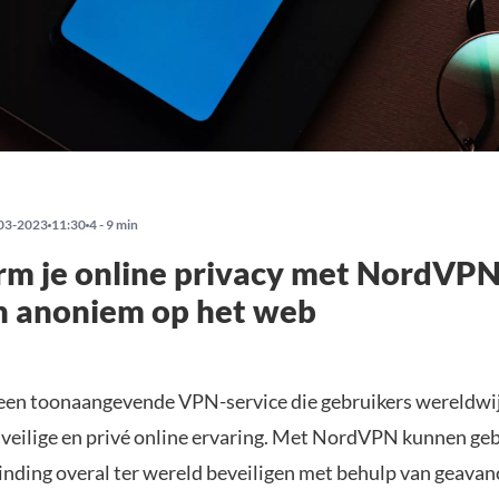
03-2023
11:30
4 - 9 min
m je online privacy met NordVPN:
en anoniem op het web
 een toonaangevende VPN-service die gebruikers wereldwi
n veilige en privé online ervaring. Met NordVPN kunnen ge
inding overal ter wereld beveiligen met behulp van geava