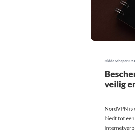
Hidde Scheper
19-
Bescher
veilig 
NordVPN
is
biedt tot ee
internetverb