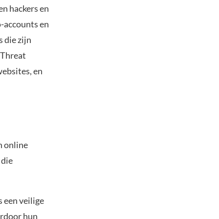
en hackers en
o-accounts en
 die zijn
 Threat
websites, en
n online
 die
een veilige
ardoor hun