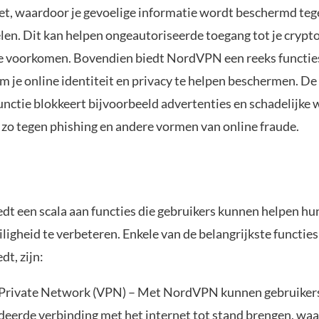
net, waardoor je gevoelige informatie wordt beschermd teg
len. Dit kan helpen ongeautoriseerde toegang tot je crypt
te voorkomen. Bovendien biedt NordVPN een reeks functies
 je online identiteit en privacy te helpen beschermen. De
nctie blokkeert bijvoorbeeld advertenties en schadelijke 
 zo tegen phishing en andere vormen van online fraude.
t een scala aan functies die gebruikers kunnen helpen hu
iligheid te verbeteren. Enkele van de belangrijkste functies
t, zijn:
 Private Network (VPN) – Met NordVPN kunnen gebruikers 
deerde verbinding met het internet tot stand brengen, wa