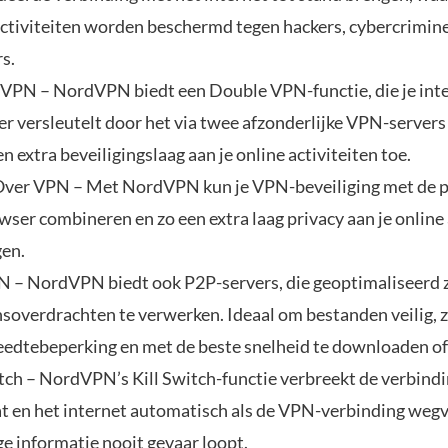
activiteiten worden beschermd tegen hackers, cybercrimin
s.
VPN – NordVPN biedt een Double VPN-functie, die je int
r versleutelt door het via twee afzonderlijke VPN-servers 
n extra beveiligingslaag aan je online activiteiten toe.
ver VPN – Met NordVPN kun je VPN-beveiliging met de p
wser combineren en zo een extra laag privacy aan je online 
en.
 – NordVPN biedt ook P2P-servers, die geoptimaliseerd z
soverdrachten te verwerken. Ideaal om bestanden veilig, 
edtebeperking en met de beste snelheid te downloaden of
itch – NordVPN’s Kill Switch-functie verbreekt de verbindi
t en het internet automatisch als de VPN-verbinding wegva
ge informatie nooit gevaar loopt.