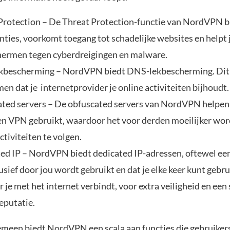
Protection – De Threat Protection-functie van NordVPN b
nties, voorkomt toegang tot schadelijke websites en helpt 
hermen tegen cyberdreigingen en malware.
bescherming – NordVPN biedt DNS-lekbescherming. Dit 
en dat je internetprovider je online activiteiten bijhoudt.
ted servers – De obfuscated servers van NordVPN helpen
een VPN gebruikt, waardoor het voor derden moeilijker wor
ctiviteiten te volgen.
ed IP – NordVPN biedt dedicated IP-adressen, oftewel ee
usief door jou wordt gebruikt en dat je elke keer kunt gebr
 je met het internet verbindt, voor extra veiligheid en een
eputatie.
emeen biedt NordVPN een scala aan functies die gebruike