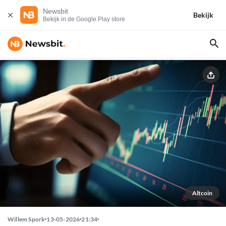
Newsbit
Bekijk
Bekijk in de Google Play store
Altcoin
Willem Spork
13-05-2026
21:34