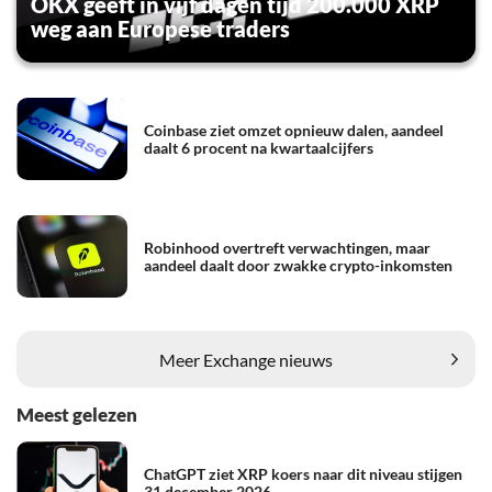
OKX geeft in vijf dagen tijd 200.000 XRP
weg aan Europese traders
Coinbase ziet omzet opnieuw dalen, aandeel
daalt 6 procent na kwartaalcijfers
Robinhood overtreft verwachtingen, maar
aandeel daalt door zwakke crypto-inkomsten
Meer Exchange nieuws
Meest gelezen
ChatGPT ziet XRP koers naar dit niveau stijgen
31 december 2026