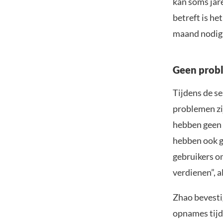
kan soms jar
betreft is he
maand nodig 
Geen probl
Tijdens de s
problemen zij
hebben geen 
hebben ook g
gebruikers om
verdienen”, 
Zhao bevesti
opnames tijd