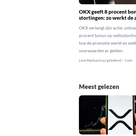
OKX geeft 8 procent bo
stortingen: zo werkt de 
OKX verlengt zijn actie: ontva
procent bonus op nettostortin
hoe de promotie werkt en wel
voorwaarden er gelden.
Leon Markus
2 uur geleden
2 – 5 min
Meest gelezen