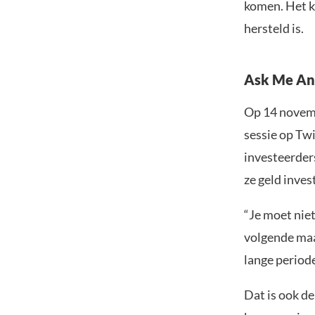
komen. Het k
hersteld is.
Ask Me An
Op 14 novem
sessie op Tw
investeerders
ze geld inves
“Je moet niet
volgende maa
lange periode
Dat is ook d