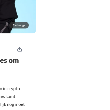
Exchange
ies om
 in crypto
vies komt
lijk nog moet