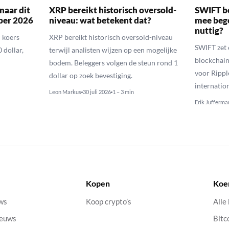
naar dit
XRP bereikt historisch oversold-
SWIFT b
ber 2026
niveau: wat betekent dat?
mee bego
nuttig?
 koers
XRP bereikt historisch oversold-niveau
SWIFT zet 
 dollar,
terwijl analisten wijzen op een mogelijke
blockchain
bodem. Beleggers volgen de steun rond 1
voor Rippl
dollar op zoek bevestiging.
internatio
Leon Markus
30 juli 2026
1 – 3 min
Erik Jufferma
Kopen
Koe
uws
Koop crypto’s
Alle
ieuws
Bitc