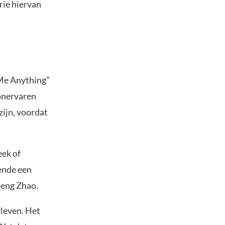
rie hiervan
Me Anything”
 onervaren
zijn, voordat
eek of
ende een
peng Zhao.
rleven. Het