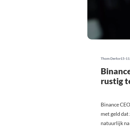
Thom Derks
15-11
Binance
rustig 
Binance CEO 
met geld dat
natuurlijk n