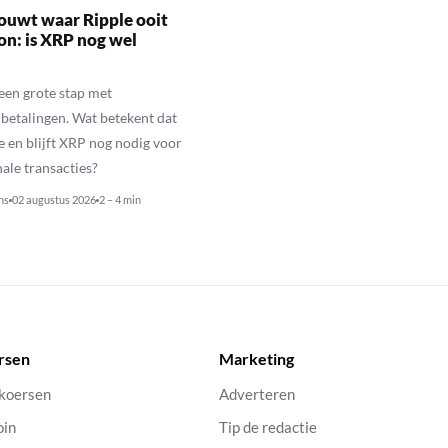
ouwt waar Ripple ooit
n: is XRP nog wel
een grote stap met
betalingen. Wat betekent dat
e en blijft XRP nog nodig voor
nale transacties?
ns
02 augustus 2026
2 – 4 min
rsen
Marketing
 koersen
Adverteren
oin
Tip de redactie