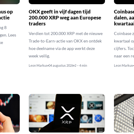
nus op
OKX geeft in vijf dagen tijd
Coinbas
actie
200.000 XRP weg aan Europese
dalen, a
traders
kwartaal
ng 8
Verdien tot 200.000 XRP met de nieuwe
Coinbase z
gen. Lees
Trade-to-Earn-actie van OKX en ontdek
kwartaal o
ke
hoe deelname via de app werkt deze
cijfers. T
week veilig.
naar een r
Leon Markus
04 augustus 2026
2 – 4 min
Leon Markus