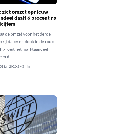
e ziet omzet opnieuw
andeel daalt 6 procent na
cijfers
ag de omzet voor het derde
p rij dalen en dook in de rode
och groeit het marktaandeel
ecord.
31 juli 2026
2 – 3 min