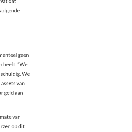
 Wat dat
 volgende
omenteel geen
en heeft. “We
 schuldig. We
 assets van
ar geld aan
 mate van
rzen op dit