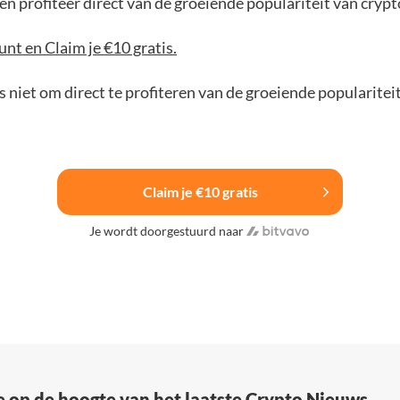
n profiteer direct van de groeiende populariteit van crypt
nt en Claim je €10 gratis.
 niet om direct te profiteren van de groeiende popularitei
Claim je €10 gratis
Je wordt doorgestuurd naar
e op de hoogte van het laatste Crypto Nieuws