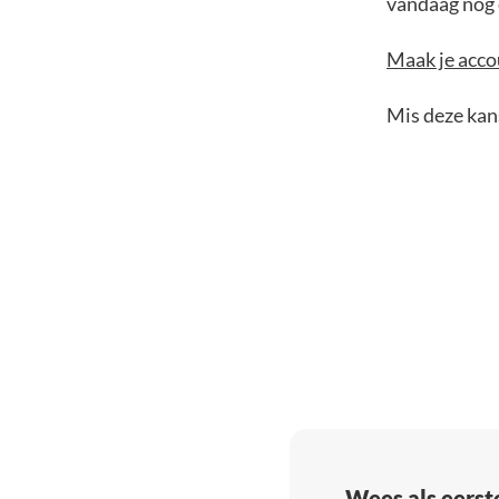
vandaag nog e
Maak je accou
Mis deze kans
Wees als eerst