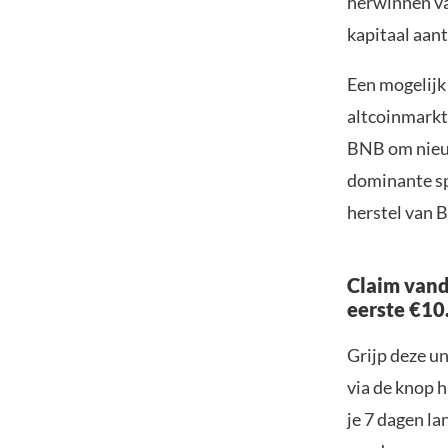
herwinnen va
kapitaal aan
Een mogelijk
altcoinmarkt.
BNB om nieuw
dominante spe
herstel van 
Claim vand
eerste €10
Grijp deze u
via de knop h
je 7 dagen la