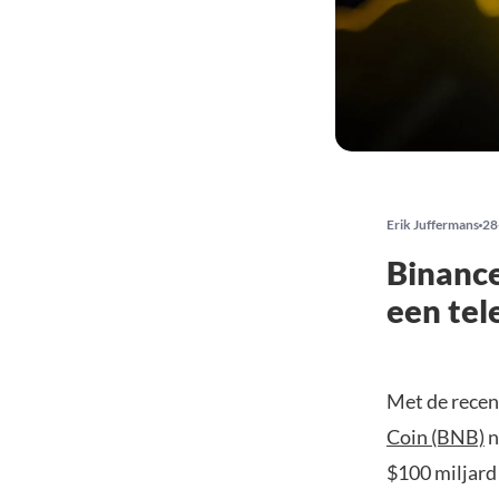
Erik Juffermans
28
Binance
een tel
Met de recen
Coin (BNB)
n
$100 miljard