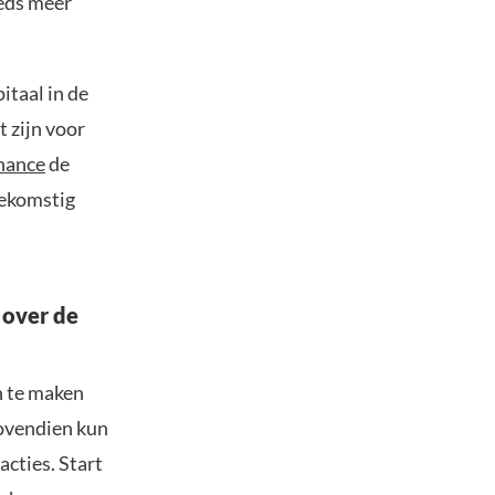
eds meer
itaal in de
t zijn voor
nance
de
oekomstig
 over de
n te maken
Bovendien kun
acties. Start