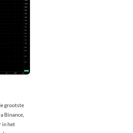
de grootste
ia Binance,
 in het