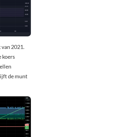
k van 2021.
e koers
ellen
ijft de munt