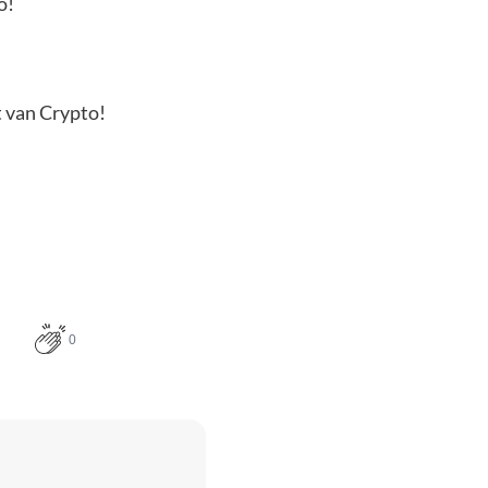
o!
t van Crypto!
0