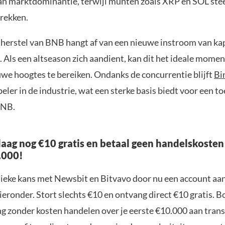
n marktdominantie, terwijl munten zoals XRP en SOL ste
trekken.
 herstel van BNB hangt af van een nieuwe instroom van kap
 Als een altseason zich aandient, kan dit het ideale momen
e hoogtes te bereiken. Ondanks de concurrentie blijft
Bi
ler in de industrie, wat een sterke basis biedt voor een t
BNB.
aag nog €10 gratis en betaal geen handelskosten
.000!
nieke kans met Newsbit en Bitvavo door nu een account aa
ieronder. Stort slechts €10 en ontvang direct €10 gratis. 
ng zonder kosten handelen over je eerste €10.000 aan trans