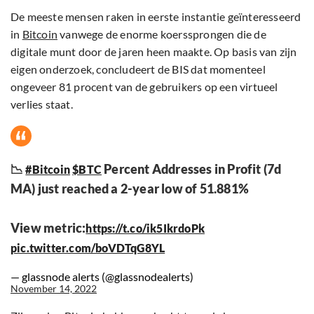
De meeste mensen raken in eerste instantie geïnteresseerd
in
Bitcoin
vanwege de enorme koerssprongen die de
digitale munt door de jaren heen maakte. Op basis van zijn
eigen onderzoek, concludeert de BIS dat momenteel
ongeveer 81 procent van de gebruikers op een virtueel
verlies staat.
📉
Percent Addresses in Profit (7d
#Bitcoin
$BTC
MA) just reached a 2-year low of 51.881%
View metric:
https://t.co/ik5IkrdoPk
pic.twitter.com/boVDTqG8YL
— glassnode alerts (@glassnodealerts)
November 14, 2022